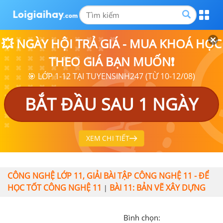
💥 NGÀY HỘI TRẢ GIÁ - MUA KHOÁ HỌC
THEO GIÁ BẠN MUỐN❗
🎯 LỚP 1-12 TẠI TUYENSINH247 (TỪ 10-12/08)
BẮT ĐẦU SAU 1 NGÀY
XEM CHI TIẾT
CÔNG NGHỆ LỚP 11, GIẢI BÀI TẬP CÔNG NGHỆ 11 - ĐỂ
HỌC TỐT CÔNG NGHỆ 11
BÀI 11: BẢN VẼ XÂY DỰNG
|
Bình chọn: