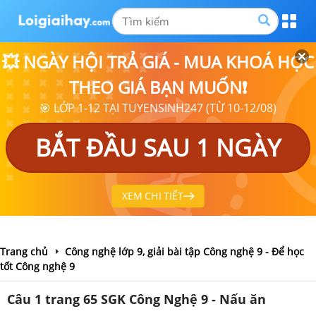
💥 NGÀY HỘI TRẢ GIÁ - MUA KHOÁ HỌC
THEO GIÁ BẠN MUỐN❗
🎯 LỚP 1-12 TẠI TUYENSINH247 (TỪ 10-12/08)
BẮT ĐẦU SAU 1 NGÀY
XEM CHI TIẾT
Trang chủ
Công nghệ lớp 9, giải bài tập Công nghệ 9 - Để học
tốt Công nghệ 9
Câu 1 trang 65 SGK Công Nghệ 9 - Nấu ăn