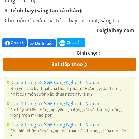
tăng độ chín).
3. Trình bày (sáng tạo cá nhân):
Cho món xào vào đĩa, trình bày đẹp mắt, sáng tạo.
Loigiaihay.com
Chia sẻ
Chia sẻ
Bình luận
Bình chọn:
Bài tiếp theo
Câu 2 trang 65 SGK Công Nghệ 9 - Nấu ăn
Nêu yêu cầu kỹ thuật của thành phẩm ? Hương vị đặc trưng
nhất của món sườn xào chua ngọt này là gì ?
Câu 1 trang 67 SGK Công Nghệ 9 - Nấu ăn
Em hãy kể tên những nguyên liệu động vật và thực vật dùng
trong món mì xào giòn ?
Câu 2 trang 67 SGK Công Nghệ 9 - Nấu ăn
Cho biết nhận xét về trạng thái ,màu săc , hương vị của món ăn
?