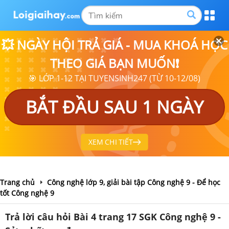
💥 NGÀY HỘI TRẢ GIÁ - MUA KHOÁ HỌC
THEO GIÁ BẠN MUỐN❗
🎯 LỚP 1-12 TẠI TUYENSINH247 (TỪ 10-12/08)
BẮT ĐẦU SAU 1 NGÀY
XEM CHI TIẾT
Trang chủ
Công nghệ lớp 9, giải bài tập Công nghệ 9 - Để học
tốt Công nghệ 9
Trả lời câu hỏi Bài 4 trang 17 SGK Công nghệ 9 -