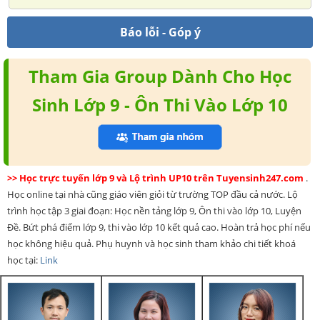
Báo lỗi - Góp ý
Tham Gia Group Dành Cho Học
Sinh Lớp 9 - Ôn Thi Vào Lớp 10
>> Học trực tuyến lớp 9 và Lộ trình UP10 trên Tuyensinh247.com
.
Học online tại nhà cũng giáo viên giỏi từ trường TOP đầu cả nước. Lộ
trình học tập 3 giai đoạn: Học nền tảng lớp 9, Ôn thi vào lớp 10, Luyện
Đề. Bứt phá điểm lớp 9, thi vào lớp 10 kết quả cao. Hoàn trả học phí nếu
học không hiệu quả. Phụ huynh và học sinh tham khảo chi tiết khoá
học tại:
Link