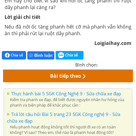
Em hãy cho biết vì sao khi nới ốc tăng phanh thì ruột
dây phanh lại căng ra?
Lời giải chi tiết
Nếu đã nới ốc tăng phanh hết cỡ mà phanh vẫn không
ăn thì phải rút lại ruột dây phanh.
Loigiaihay.com
Chia sẻ
Chia sẻ
Bình luận
Bình chọn:
Bài tiếp theo
Thực hành bài 5 SGK Công Nghệ 9 - Sửa chữa xe đạp
Kiểm tra phanh xe đạp, để biết được nguyên nhân hư hỏng của
phanh và biện pháp để khắc phục cần :
Trả lời câu hỏi Bài 5 trang 23 SGK Công nghệ 9 - Sửa
chữa xe đạp
Nếu phanh hoạt động không tốt thì người đi xe có an toàn
không? Vì sao? Theo em, thế nào là phanh hoạt động tốt?