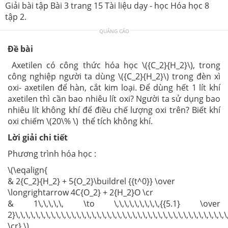
Giải bài tập Bài 3 trang 15 Tài liệu dạy - học Hóa học 8
tập 2.
QUẢNG CÁO
Đề bài
Axetilen có công thức hóa học \({C_2}{H_2}\), trong
công nghiệp người ta dùng \({C_2}{H_2}\) trong đèn xì
oxi- axetilen để hàn, cắt kim loại. Để dùng hết 1 lít khí
axetilen thì cần bao nhiêu lít oxi? Người ta sử dụng bao
nhiêu lít không khí để điều chế lượng oxi trên? Biết khí
oxi chiếm \(20\% \) thể tích không khí.
Lời giải chi tiết
Phương trình hóa học :
\(\eqalign{
& 2{C_2}{H_2} + 5{O_2}\buildrel {{t^0}} \over
\longrightarrow 4C{O_2} + 2{H_2}O \cr
& 1\,\,\,\,\, \to \,\,\,\,\,\,\,\,\,{{5.1} \over
2}\,\,\,\,\,\,\,\,\,\,\,\,\,\,\,\,\,\,\,\,\,\,\,\,\,\,\,\,\,\,\,\,\,\,\,\,\,\,\,\,\,
\cr} \)