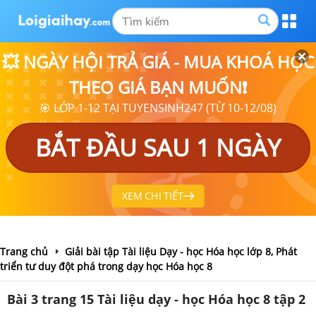
💥 NGÀY HỘI TRẢ GIÁ - MUA KHOÁ HỌC
THEO GIÁ BẠN MUỐN❗
🎯 LỚP 1-12 TẠI TUYENSINH247 (TỪ 10-12/08)
BẮT ĐẦU SAU 1 NGÀY
XEM CHI TIẾT
Trang chủ
Giải bài tập Tài liệu Dạy - học Hóa học lớp 8, Phát
triển tư duy đột phá trong dạy học Hóa học 8
Bài 3 trang 15 Tài liệu dạy - học Hóa học 8 tập 2