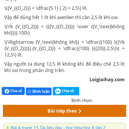
\({V_{{O_2}}} = \dfrac{5.1} { 2} = 2,5\) lít.
Vậy đ
ể dùng hết 1 lít khí axetilen thì cần 2,5 lít khí oxi.
\(\% {V_{{O_2}}} = {{{V_{{O_2}}}} \over {{V_\text{không
khí}}}}.100\)
\(\Rightarrow {V_\text{không khí}} = \dfrac{{100} }{{\%
{V_{{O_2}}}}}.{V_{{O_2}}} = \dfrac{{100} }{{20}}.2,5\)\( =
12,5\) lít.
Vậy người ta dùng 12,5 lít không khí để điều chế 2,5 lít
khí oxi trong phản ứng trên.
Loigiaihay.com
Chia sẻ
Chia sẻ
Bình luận
Bình chọn:
Bài tiếp theo
Bài 4 trang 15 Tài liệu dạy - học Hóa học 8 tập 2