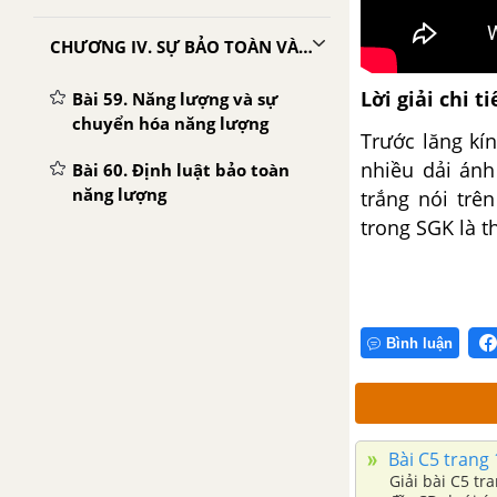
CHƯƠNG IV. SỰ BẢO TOÀN VÀ CHUYỂN HÓA NĂNG LƯỢNG
Lời giải chi ti
Bài 59. Năng lượng và sự
chuyển hóa năng lượng
Trước lăng kí
nhiều dải ánh
Bài 60. Định luật bảo toàn
năng lượng
trắng nói trê
trong SGK là t
Bài 61. Sản xuất điện năng -
Nhiệt điện và thủy điện
Bài 62. Điện gió - Điện mặt
trời - Điện hạt nhân
Bình luận
Đề kiểm tra 15 phút -
Chương 4 - Vật lí 9
Đề kiểm tra 45 phút (1 tiết) -
Bài C5 trang 
Chương 4 - Vật lí 9
Giải bài C5 tr