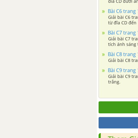
đĩa CD dưới á
ĐỀ KIỂM TRA HỌC KÌ 2 (ĐỀ THI HỌC KÌ 2) - VẬT LÍ 9
Bài C6 trang 
Giải bài C6 tr
từ đĩa CD đến
Đề thi học kì 2 của các
trường có lời giải – Mới nhất
Bài C7 trang 
Giải bài C7 tr
Đề ôn tập học kì 2 – Có đáp
tích ánh sáng
án và lời giải
Bài C8 trang 
Giải bài C8 t
Bài C9 trang 
Giải bài C9 tr
trắng.