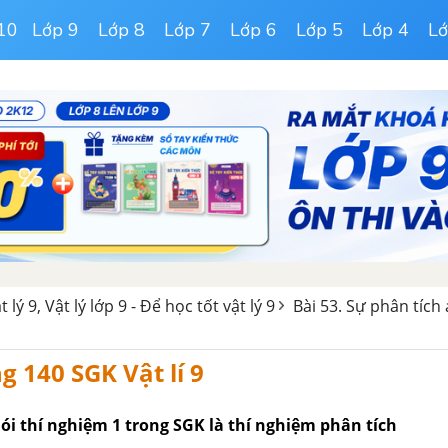
10
Lớp 9
Lớp 8
Lớp 7
Lớp 6
Lớp 5
Lớp 4
Lớ
t lý 9, Vật lý lớp 9 - Để học tốt vật lý 9
Bài 53. Sự phân tích
g 140 SGK Vật lí 9
nói thí nghiệm 1 trong SGK là thí nghiệm phân tích