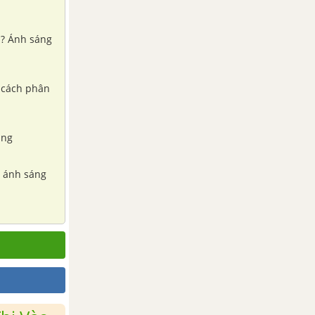
 ? Ánh sáng
t cách phân
ảng
h ánh sáng