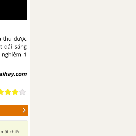
ta thu được
t dải sáng
í nghiệm 1
iaihay.com
 một chiếc