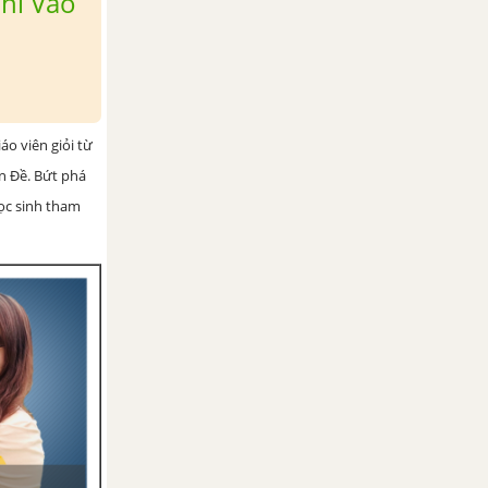
hi Vào
iáo viên giỏi từ
ện Đề. Bứt phá
học sinh tham