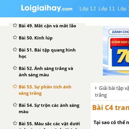
ảnh
Lớp 12
Lớp 11
Lớp 
Bài 48. Mắt
Bài 49. Mắt cận và mắt lão
Bài 50. Kính lúp
Bài 51. Bài tập quang hình
học
Bài 52. Ánh sáng trắng và
ánh sáng màu
Bài 53. Sự phân tích ánh
Giải bài tập vậ
sáng trắng
trắng
Bài 54. Sự trộn các ánh sáng
Bài C4 tran
màu
Tại sao có thể 
Bài 55. Màu sắc các vật dưới