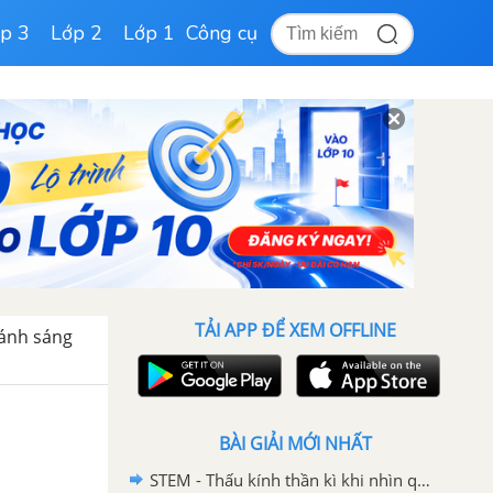
p 3
Lớp 2
Lớp 1
Công cụ
TẢI APP ĐỂ XEM OFFLINE
 ánh sáng
BÀI GIẢI MỚI NHẤT
STEM - Thấu kính thần kì khi nhìn qua cốc nước