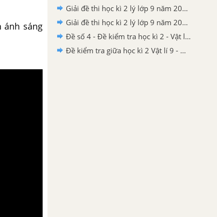
Giải đề thi học kì 2 lý lớp 9 năm 2020 - 2021 trường THCS Gia Thụy
Giải đề thi học kì 2 lý lớp 9 năm 2020 - 2021 Phòng GD - ĐT Thành Phố Thủ Dầu Một
h ánh sáng
Đề số 4 - Đề kiểm tra học kì 2 - Vật lí 9
Đề kiểm tra giữa học kì 2 Vật lí 9 - Đề số 03 có lời giải chi tiết