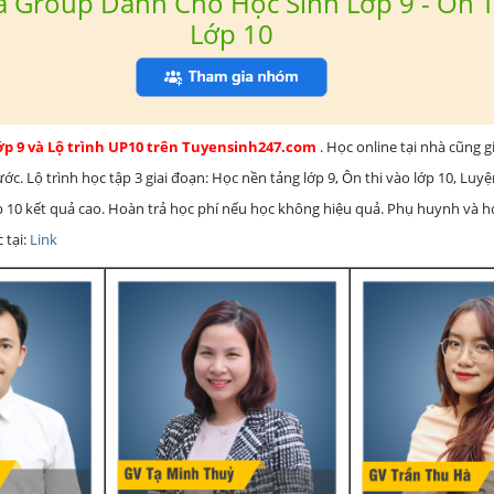
 Group Dành Cho Học Sinh Lớp 9 - Ôn T
Lớp 10
lớp 9 và Lộ trình UP10 trên Tuyensinh247.com
. Học online tại nhà cũng g
c. Lộ trình học tập 3 giai đoạn: Học nền tảng lớp 9, Ôn thi vào lớp 10, Luy
ớp 10 kết quả cao. Hoàn trả học phí nếu học không hiệu quả. Phụ huynh và 
 tại:
Link