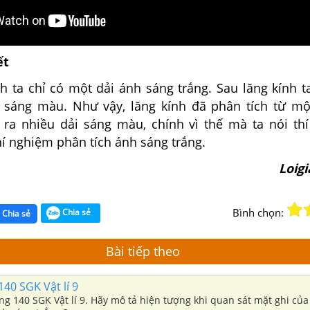
ết
nh ta chỉ có một dải ánh sáng trắng. Sau lăng kính 
 sáng màu. Như vậy, lăng kính đã phân tích từ mộ
n ra nhiều dải sáng màu, chính vì thế mà ta nói th
hí nghiệm phân tích ánh sáng trắng.
Loig
Bình chọn:
Chia sẻ
Chia sẻ
Bài tiếp theo
140 SGK Vật lí 9
ang 140 SGK Vật lí 9. Hãy mô tả hiện tượng khi quan sát mặt ghi của