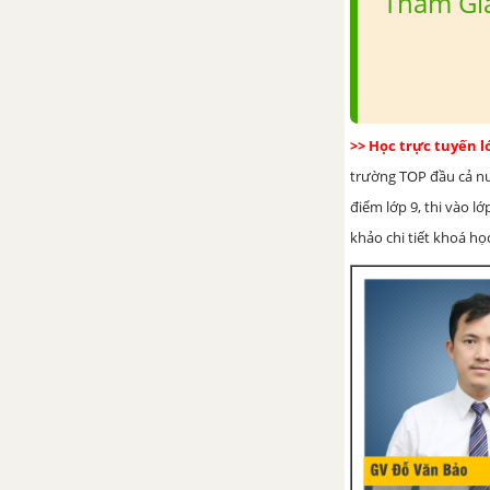
Tham Gia
>> Học trực tuyến 
trường TOP đầu cả nướ
điểm lớp 9, thi vào l
khảo chi tiết khoá học