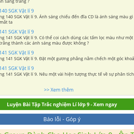
nh sáng trắng ?
140 SGK Vật lí 9
ang 140 SGK Vật lí 9. Ánh sáng chiếu đến đĩa CD là ánh sáng màu gì
 mắt ta
141 SGK Vật lí 9
ang 141 SGK Vật lí 9. Có thể coi cách dùng các tấm lọc màu như mộ
 trắng thành các ánh sáng màu được không ?
141 SGK Vật lí 9
rang 141 SGK Vật lí 9. Đặt một gương phẳng nằm chếch một góc kho
141 SGK Vật lí 9
ang 141 SGK Vật lí 9. Nêu một vài hiện tượng thực tế về sự phân tíc
>> Xem thêm
Luyện Bài Tập Trắc nghiệm Lí lớp 9 - Xem ngay
Báo lỗi - Góp ý