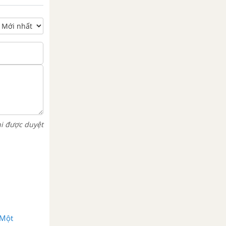
hi được duyệt
 Một