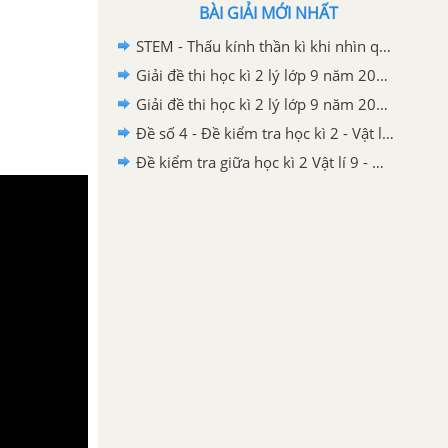
BÀI GIẢI MỚI NHẤT
STEM - Thấu kính thần kì khi nhìn qua cốc nước
Giải đề thi học kì 2 lý lớp 9 năm 2020 - 2021 trường THCS Gia Thụy
Giải đề thi học kì 2 lý lớp 9 năm 2020 - 2021 Phòng GD - ĐT Thành Phố Thủ Dầu Một
Đề số 4 - Đề kiểm tra học kì 2 - Vật lí 9
Đề kiểm tra giữa học kì 2 Vật lí 9 - Đề số 03 có lời giải chi tiết