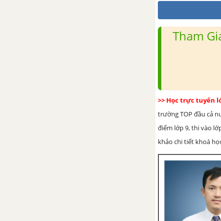
Tham Gia
>> Học trực tuyến 
trường TOP đầu cả nướ
điểm lớp 9, thi vào l
khảo chi tiết khoá học