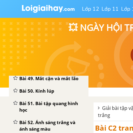
Lớp 12
Lớp 11
Lớp 
Bài 45. Ảnh của một vật tạo
bởi thấu kính phân kì
💥 NGÀY HỘI T
Bài 46. Thực hành: Đo tiêu
cự của thấu kính hội tụ
Bài 47. Sự tạo ảnh trong máy
ảnh
Bài 48. Mắt
Bài 49. Mắt cận và mắt lão
Bài 50. Kính lúp
Bài 51. Bài tập quang hình
Giải bài tập vậ
học
trắng
Bài 52. Ánh sáng trắng và
Bài C2 tran
ánh sáng màu