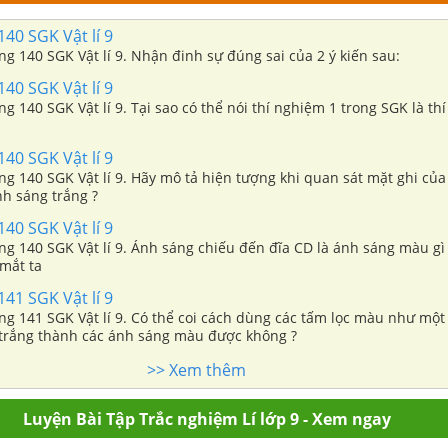
140 SGK Vật lí 9
ang 140 SGK Vật lí 9. Nhận đinh sự đúng sai của 2 ý kiến sau:
140 SGK Vật lí 9
ang 140 SGK Vật lí 9. Tại sao có thể nói thí nghiệm 1 trong SGK là t
140 SGK Vật lí 9
ang 140 SGK Vật lí 9. Hãy mô tả hiện tượng khi quan sát mặt ghi của
nh sáng trắng ?
140 SGK Vật lí 9
ang 140 SGK Vật lí 9. Ánh sáng chiếu đến đĩa CD là ánh sáng màu gì
 mắt ta
141 SGK Vật lí 9
ang 141 SGK Vật lí 9. Có thể coi cách dùng các tấm lọc màu như mộ
 trắng thành các ánh sáng màu được không ?
>> Xem thêm
Luyện Bài Tập Trắc nghiệm Lí lớp 9 - Xem ngay