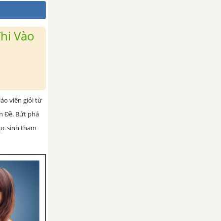
hi Vào
iáo viên giỏi từ
ện Đề. Bứt phá
học sinh tham