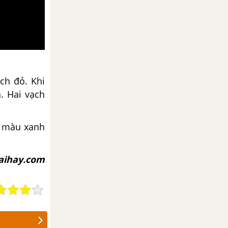
ch đỏ. Khi
. Hai vạch
i màu xanh
iaihay.com