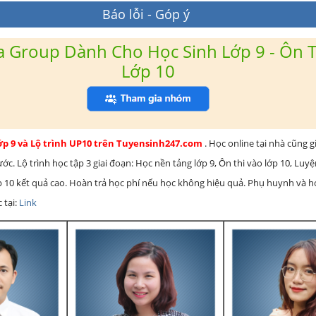
Báo lỗi - Góp ý
 Group Dành Cho Học Sinh Lớp 9 - Ôn T
Lớp 10
lớp 9 và Lộ trình UP10 trên Tuyensinh247.com
. Học online tại nhà cũng g
c. Lộ trình học tập 3 giai đoạn: Học nền tảng lớp 9, Ôn thi vào lớp 10, Luy
ớp 10 kết quả cao. Hoàn trả học phí nếu học không hiệu quả. Phụ huynh và 
 tại:
Link