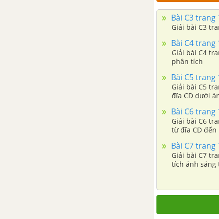
Bài 62. Điện gió - Điện mặt
trời - Điện hạt nhân
Bài C3 trang 
Giải bài C3 tr
Đề kiểm tra 15 phút -
Bài C4 trang 
Chương 4 - Vật lí 9
Giải bài C4 tr
phân tích
Đề kiểm tra 45 phút (1 tiết) -
Bài C5 trang 
Chương 4 - Vật lí 9
Giải bài C5 tr
đĩa CD dưới á
ĐỀ KIỂM TRA HỌC KÌ 2 (ĐỀ THI HỌC KÌ 2) - VẬT LÍ 9
Bài C6 trang 
Giải bài C6 tr
Đề thi học kì 2 của các
từ đĩa CD đến
trường có lời giải – Mới nhất
Bài C7 trang 
Đề ôn tập học kì 2 – Có đáp
Giải bài C7 tr
tích ánh sáng
án và lời giải