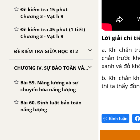
Đề kiểm tra 15 phút -
Chương 3 - Vật lí 9
Đề kiểm tra 45 phút (1 tiết) -
Chương 3 - Vật lí 9
Lời giải chi ti
a. Khi chắn t
ĐỀ KIỂM TRA GIỮA HỌC KÌ 2
chắn trước k
xanh và đỏ kh
CHƯƠNG IV. SỰ BẢO TOÀN VÀ CHUYỂN HÓA NĂNG LƯỢNG
b. Khi chắn k
Bài 59. Năng lượng và sự
thì ta thấy đồ
chuyển hóa năng lượng
Bài 60. Định luật bảo toàn
năng lượng
Bình luận
Bài 61. Sản xuất điện năng -
Nhiệt điện và thủy điện