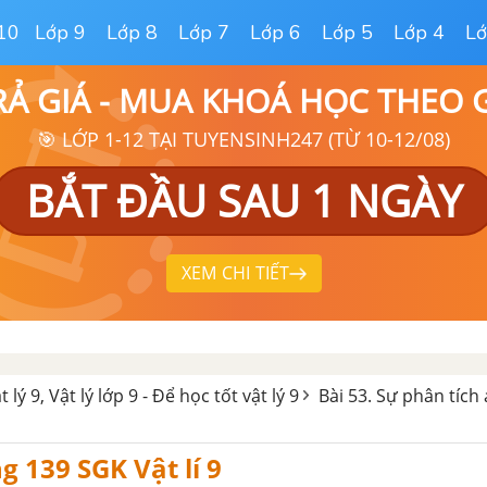
10
Lớp 9
Lớp 8
Lớp 7
Lớp 6
Lớp 5
Lớp 4
Lớ
RẢ GIÁ - MUA KHOÁ HỌC THEO
🎯 LỚP 1-12 TẠI TUYENSINH247 (TỪ 10-12/08)
BẮT ĐẦU SAU 1 NGÀY
XEM CHI TIẾT
t lý 9, Vật lý lớp 9 - Để học tốt vật lý 9
Bài 53. Sự phân tích
g 139 SGK Vật lí 9