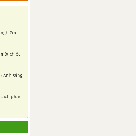
hí nghiệm
 một chiếc
 ? Ánh sáng
t cách phân