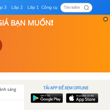
p 3
Lớp 2
Lớp 1
Công cụ
 GIÁ BẠN MUỐN❗
TẢI APP ĐỂ XEM OFFLINE
 ánh sáng