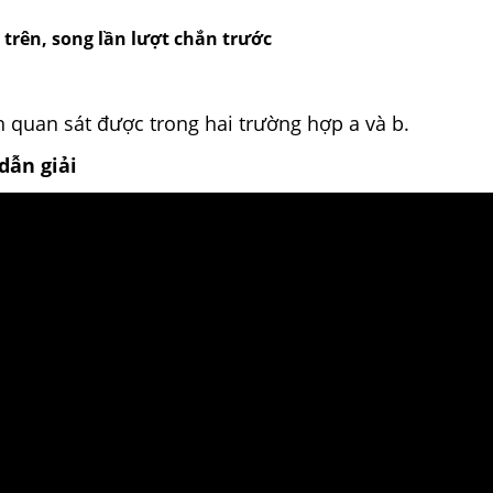
 trên, song lần lượt chắn trước
h quan sát được trong hai trường hợp a và b.
dẫn giải