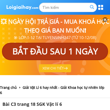
💥 NGÀY HỘI TRẢ GIÁ - MUA KHOÁ HỌC
THEO GIÁ BẠN MUỐN❗
🎯 LỚP 1-12 TẠI TUYENSINH247 (TỪ 10-12/08)
BẮT ĐẦU SAU 1 NGÀY
XEM CHI TIẾT
Trang chủ
Giải Vật Lí 6 hay nhất - Giải Khoa học tự nhiên lớp
6
Bài C3 trang 18 SGK Vật lí 6