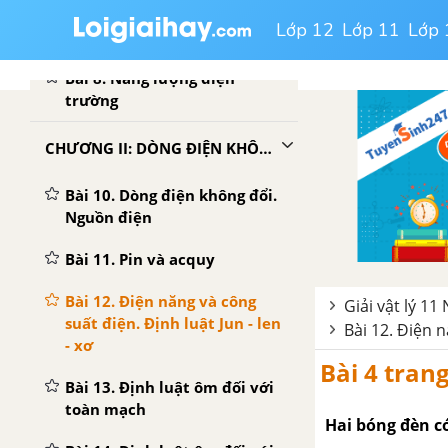
Lớp 12
Lớp 11
Lớp 
Bài 7. Tụ điện
Bài 8. Năng lượng điện
trường
CHƯƠNG II: DÒNG ĐIỆN KHÔNG ĐỔL
Bài 10. Dòng điện không đổi.
Nguồn điện
Bài 11. Pin và acquy
Bài 12. Điện năng và công
Giải vật lý 11
suất điện. Định luật Jun - len
Bài 12. Điện n
- xơ
Bài 4 tran
Bài 13. Định luật ôm đối với
toàn mạch
Hai bóng đèn có