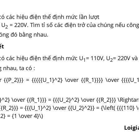
ó các hiệu điện thế định mức lần lượt
 U
= 220V. Tìm tỉ số các điện trở của chúng nếu công
2
óng đó bằng nhau.
ết
có các hiệu điện thế định mức U
= 110V, U
= 220V và
1
2
nhau, ta có :
er {{P_2}}} = {{{{{U_1}^2} \over {{R_1}}}} \over {{{{U_
}^2} \over {{R_1}}} = {{{U_2}^2} \over {{R_2}}} \Righta
{{R_2}}} = {{{U_1}^2} \over {{U_2}^2}} = {\left( {{{110} 
2} = {1 \over 4}\)
Loig