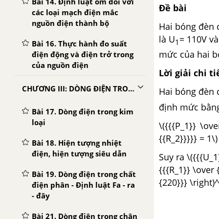
Bài 14. Định luật ôm đối với
Đề bài
các loại mạch điện mắc
nguồn điện thành bộ
Hai bóng đèn c
là
U
=
110V
và
1
Bài 16. Thực hành đo suất
mức của hai b
điện động và điện trở trong
của nguồn điện
Lời giải chi ti
CHƯƠNG III: DÒNG ĐIỆN TRONG CÁC MÔI TRƯỜNG
Hai bóng đèn 
định mức bằng 
Bài 17. Dòng điện trong kim
loại
\({{{P_1}} \ov
{{R_2}}}}} = 1\)
Bài 18. Hiện tượng nhiệt
điện, hiện tượng siêu dẫn
Suy ra \({{{U_1
{{{R_1}} \over 
Bài 19. Dòng điện trong chất
{220}}} \right)^
điện phân - Định luật Fa - ra
- đây
Bài 21. Dòng điện trong chân