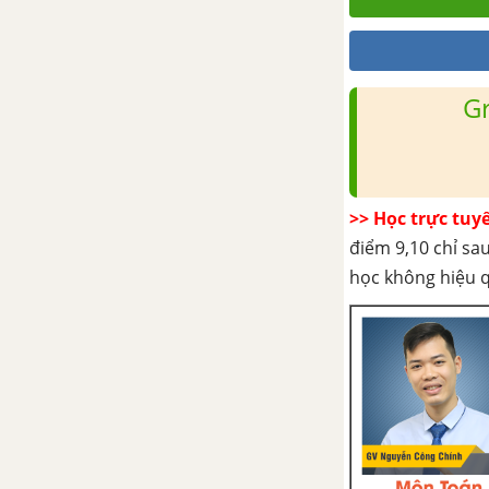
lực từ tác dụng lên dòng
điện
Bài 28. Cảm ứng từ - Định
luật am-pe
G
Bài 29. Từ trường của một số
dòng điện có dạng đơn giản
Bài 31. Tương tác giữa hai
>> Học trực tuy
dòng điện thẳng song song.
điểm 9,10 chỉ sau
Định nghĩa đơn vị ampe
học không hiệu 
Bài 32. Lực Lo-ren-xơ
Bài 33. Khung dây có dòng
điện đặt trong từ trường
Bài 34. Sự từ hoán các chất,
sắt từ