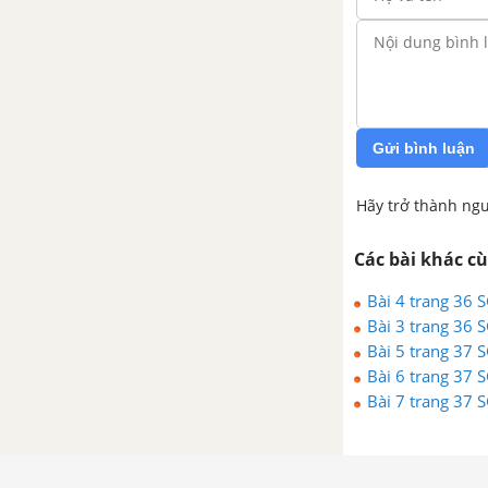
trường
CHƯƠNG VI: KHÚC XẠ ÁNH SÁNG
Bài 44. Khúc xạ ánh sáng
Gửi bình luận
Bài 45. Phản xạ toàn phần
Hãy trở thành ngư
CHƯƠNG VII: MẮT VÀ CÁC DỤNG CỤ QUANG
Các bài khác c
Bài 47. Lăng kính
Bài 4 trang 36 
Bài 48. Thấu kính mỏng
Bài 3 trang 36 
Bài 5 trang 37 
Bài 50. Mắt
Bài 6 trang 37 
Bài 7 trang 37 
Bài 51. Các tật của mắt và
cách khắc phục
Bài 52. Kính lúp