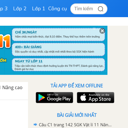
p 3
Lớp 2
Lớp 1
Công cụ
TẢI APP ĐỂ XEM OFFLINE
 11 Nâng cao
BÀI GIẢI MỚI NHẤT
Câu C1 trang 142 SGK Vật lí 11 Nâng cao