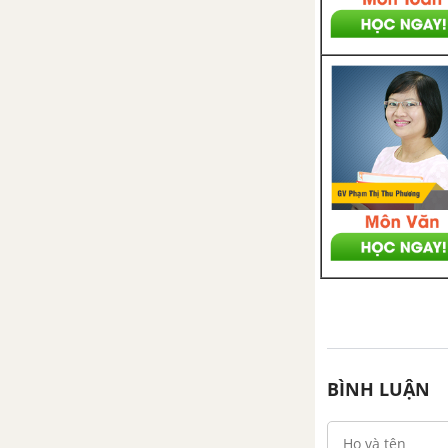
Bài 35. Từ trường trái đất
Bài 37. Thực hành: Xác định
thành phần nằm ngang của
từ trường trái đất
CHƯƠNG V: CẢM ỨNG ĐIỆN TỪ
Bài 38. Hiện tượng cảm ứng
điện từ, suất điện động cảm
ứng
Bài 39. Suất điện động cảm
ứng trong một đoạn dây dẫn
chuyển động
Bài 40. Dòng điện Fu-cô
BÌNH LUẬN
Bài 41. Hiện tượng tự cảm
Bài 42. Năng lượng từ