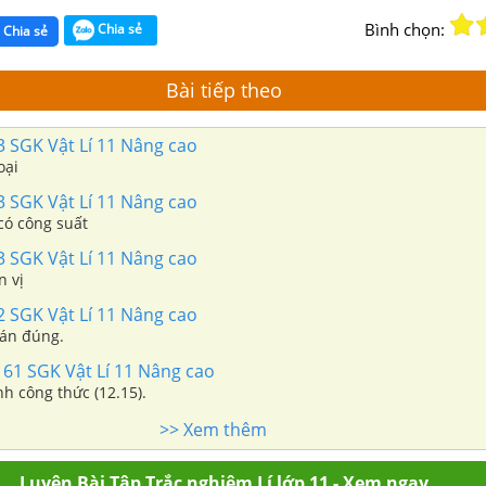
Bình chọn:
Chia sẻ
Chia sẻ
Bài tiếp theo
3 SGK Vật Lí 11 Nâng cao
oại
3 SGK Vật Lí 11 Nâng cao
có công suất
3 SGK Vật Lí 11 Nâng cao
n vị
2 SGK Vật Lí 11 Nâng cao
án đúng.
 61 SGK Vật Lí 11 Nâng cao
h công thức (12.15).
>> Xem thêm
Luyện Bài Tập Trắc nghiệm Lí lớp 11 - Xem ngay