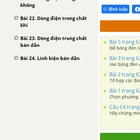
không
Bình luận
Bài 22. Dòng điện trong chất
khí
Bài 23. Dòng điện trong chất
Bài 5 trang 6
bán dẫn
Để bóng đèn l
Bài 3 trang 6
Bài 24. Linh kiện bán dẫn
Hai bóng đèn 
Bài 25. Thực hành: Khảo sát
Bài 2 trang 6
đặc tính chỉnh lưu của điôt
Tổ hợp các đơ
bán dẫn và đặc tính khuếch
Bài 1 trang 6
đại của tranzito
Chọn phương 
Câu C4 trang
CHƯƠNG IV: TỪ TRƯỜNG
Hãy chứng min
Bài 26. Từ trường
Bài 27. Phương và chiều của