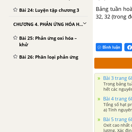
Bảng tuần hoàn
Bài 24: Luyện tập chương 3
32, 32 (trong 
CHƯƠNG 4. PHẢN ỨNG HÓA HỌC
Bài 25: Phản ứng oxi hóa –
khử
Bình luận
Bài 26: Phân loại phản ứng
trong hóa học vô cơ
Bài 27: Luyện tập chương 4
Bài 3 trang 
Trong bảng tu
hết các nguyê
CHƯƠNG 5. NHÓM HALOGEN
lớp ngoài cùn
Bài 4 trang 
Bài 29: Khái quát về nhóm
Tổng số hạt pr
a) Tính nguyên
Halogen
Bài 5 trang 
Bài 30: Clo
Oxit cao nhất của một nguyên tố là , 
lượng. Xác đị