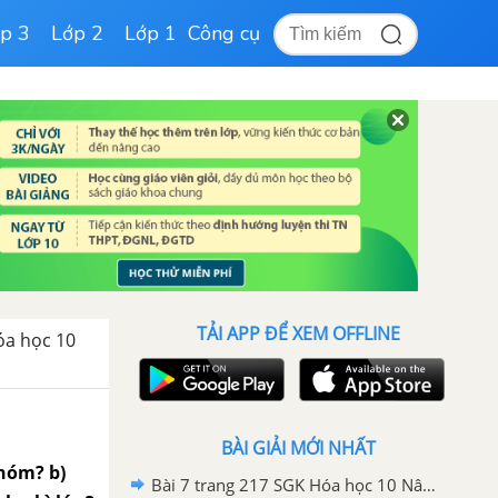
p 3
Lớp 2
Lớp 1
Công cụ
TẢI APP ĐỂ XEM OFFLINE
óa học 10
BÀI GIẢI MỚI NHẤT
nhóm? b)
Bài 7 trang 217 SGK Hóa học 10 Nâng cao