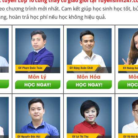
c tuyến Lớp 10 cùng thầy cô giáo giỏi tại Tuyensinh247.c
eo chương trình mới nhất. Cam kết giúp học sinh học tốt, b
háng, hoàn trả học phí nếu học không hiệu quả.