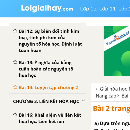
Bài 11: Sự biến đổi một số
Lớp 12
Lớp 11
Lớp 
đại lượng vật lí của các
nguyên tố hóa học
Bài 12: Sự biến đổi tính kim
loại, tính phi kim của
nguyên tố hóa học. Định luật
tuần hoàn
Bài 13: Ý nghĩa của bảng
tuần hoàn các nguyên tố
hóa học
Bài 14: Luyện tập chương 2
Giải hóa học 
Nâng cao
Bài
CHƯƠNG 3. LIÊN KẾT HÓA HỌC
Bài 2 tran
Bài 16: Khái niệm về liên kết
hóa học. Liên kết ion
a) Dựa trên ng