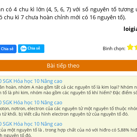
 có 4 chu kì lớn (4, 5, 6, 7) với số nguyên tố tương 
đó chu kì 7 chưa hoàn chỉnh mới có 16 nguyên tố).
loig
Bình chọn:
Chia sẻ
Chia sẻ
Bài tiếp theo
60 SGK Hóa học 10 Nâng cao
ần hoàn, nhóm A nào gồm tất cả các nguyên tố là kim loại? Nhóm
n tố là phi kim, nhóm nào gồm các nguyên tố khí hiếm? Đặc điểm số
g của các nguyên tử trong nhóm trên.
60 SGK Hóa học 10 Nâng cao
oton, nơtron, electron của các nguyên tử một nguyên tố thuộc nhóm
 tử khối. b) Viết cấu hình electron nguyên tử của nguyên tố đó.
60 SGK Hóa học 10 Nâng cao
trong hợp chất của nó với hiđro có 5,88% hiđro về khối
nh nguyên tố đó.