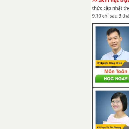
>> 2K11 học trự
Bài 41: Oxi
thức cập nhật th
9,10 chỉ sau 3 t
Bài 42: Ozon và hiđro peoxit
Bài 43: Lưu huỳnh
Bài 44: Hiđro sunfua
Bài 45 : Hợp chất có oxi của
lưu huỳnh
Bài 46: Luyện tập chương 6
CHƯƠNG 7. TỐC ĐỘ PHẢN ỨNG VÀ CÂN BẰNG HÓA HỌC - HÓA HỌC 10 NÂNG CAO
Bài 49: Tốc độ phản ứng hóa
học
Bài 50: Cân bằng hóa học