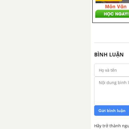
Bài 51: Luyện tập: Tốc độ
phản ứng và cân bằng hóa
học
BÌNH LUẬN
Gửi bình luận
Hãy trở thành ngư