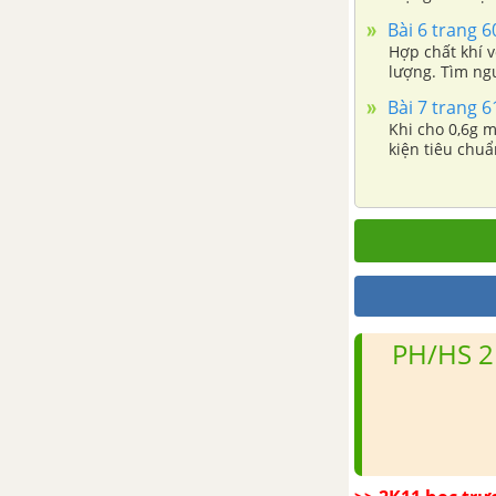
Bài 31: Hiđro clorua – Axit
Bài 6 trang 
clohiđric
Hợp chất khí với hiđro của m
lượng. Tìm ng
Bài 32: Hợp chất có oxi của
Bài 7 trang 
clo
Khi cho 0,6g m
kiện tiêu chuẩ
Bài 33: Luyện tập về lo và
hợp chất của clo
Bài 34: Flo
Bài 35: Brom
Bài 36 : Iot
PH/HS 2
Bài 37 : Luyện tập chương 5
CHƯƠNG 6. NHÓM OXI
Bài 40: Khái quát nhóm oxi