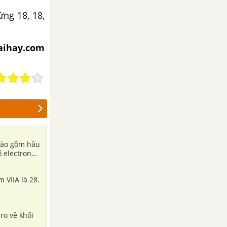
ứng 18, 18,
iaihay.com
 nào gồm hầu
 electron
 VIIA là 28.