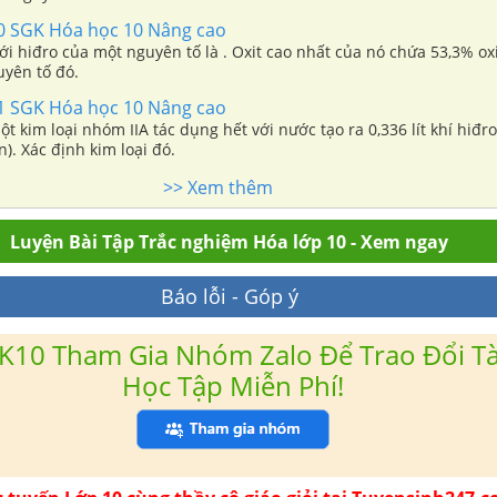
60 SGK Hóa học 10 Nâng cao
ột nguyên tố là . Oxit cao nhất của nó chứa 53,3% oxi về khối
uyên tố đó.
61 SGK Hóa học 10 Nâng cao
ột kim loại nhóm IIA tác dụng hết với nước tạo ra 0,336 lít khí hiđro
n). Xác định kim loại đó.
>> Xem thêm
Luyện Bài Tập Trắc nghiệm Hóa lớp 10 - Xem ngay
Báo lỗi - Góp ý
K10 Tham Gia Nhóm Zalo Để Trao Đổi Tài
Học Tập Miễn Phí!