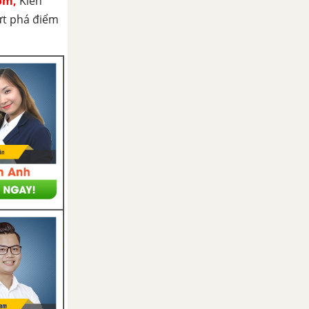
om,
Kiến
ứt phá điểm