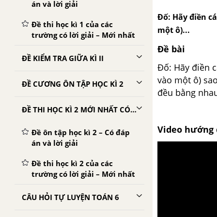
án và lời giải
Đố: Hãy điền các
Đề thi học kì 1 của các
một ô)...
trường có lời giải – Mới nhất
Đề bài
ĐỀ KIỂM TRA GIỮA KÌ II
Đố: Hãy điền cá
vào một ô) sa
ĐỀ CƯƠNG ÔN TẬP HỌC KÌ 2
đều bằng nha
ĐỀ THI HỌC KÌ 2 MỚI NHẤT CÓ LỜI GIẢI
Video hướng 
Đề ôn tập học kì 2 – Có đáp
án và lời giải
Đề thi học kì 2 của các
trường có lời giải – Mới nhất
CÂU HỎI TỰ LUYỆN TOÁN 6