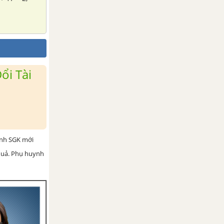
ổi Tài
ình SGK mới
 quả. Phụ huynh