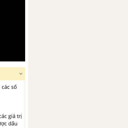
 các số
c giá trị
được dấu