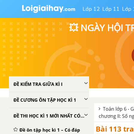
Lớp 12
Lớp 11
Lớp 
💥 NGÀY HỘI T
ĐỀ KIỂM TRA GIỮA KÌ I
ĐỀ CƯƠNG ÔN TẬP HỌC KÌ 1
Toán lớp 6 - G
ĐỀ THI HỌC KÌ 1 MỚI NHẤT CÓ LỜI GIẢI
chương II: Số n
Bài 113 tr
Đề ôn tập học kì 1 – Có đáp