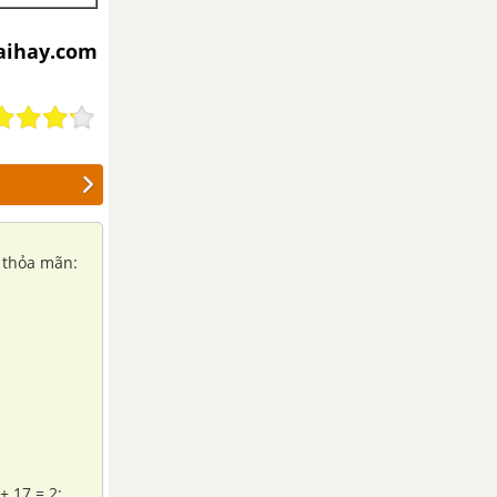
iaihay.com
x thỏa mãn: