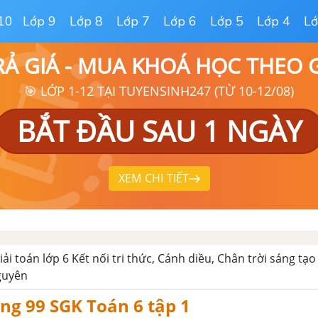
10
Lớp 9
Lớp 8
Lớp 7
Lớp 6
Lớp 5
Lớp 4
Lớ
RẢ GIÁ - MUA KHOÁ HỌC THEO
🎯 LỚP 1-12 TẠI TUYENSINH247 (TỪ 10-12/08)
BẮT ĐẦU SAU 1 NGÀY
XEM CHI TIẾT
iải toán lớp 6 Kết nối tri thức, Cánh diều, Chân trời sáng tạo
guyên
ang 99 SGK Toán 6 tập 1