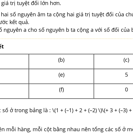
giá trị tuyệt đối lớn hơn.
ai số nguyên âm ta cộng hai giá trị tuyệt đối của ch
rước kết quả.
ố nguyên a cho số nguyên b ta cộng a với số đối của 
ết
(b)
(c)
(e)
5
(f)
0
số ở trong bảng là : \(1 + (–1) + 2 + (–2) \)\(+ 3 + (–3) +
rên mỗi hàng, mỗi cột bằng nhau nên tổng các số ở m