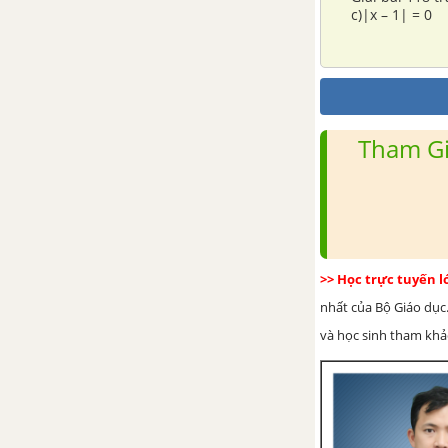
c)|x – 1| = 0
Tham Gi
>> Học trực tuyến 
nhất của Bộ Giáo dục.
và học sinh tham khảo 