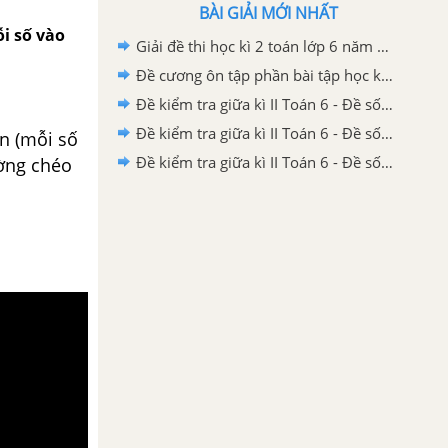
BÀI GIẢI MỚI NHẤT
ỗi số vào
Giải đề thi học kì 2 toán lớp 6 năm 2020 - 2021 trường Archimeches
Đề cương ôn tập phần bài tập học kì 2 toán 6
Đề kiểm tra giữa kì II Toán 6 - Đề số 1 có lời giải chi tiết
Đề kiểm tra giữa kì II Toán 6 - Đề số 2 có lời giải chi tiết
ên (mỗi số
Đề kiểm tra giữa kì II Toán 6 - Đề số 3 có lời giải chi tiết
ường chéo