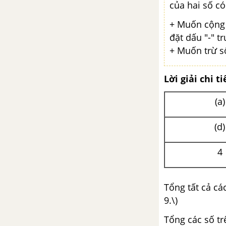
của hai số có 
+ Muốn cộng h
đặt dấu "-" t
+ Muốn trừ s
Lời giải chi ti
(a)
(d)
4
Tổng tất cả các 
9.\)
Tổng các số t