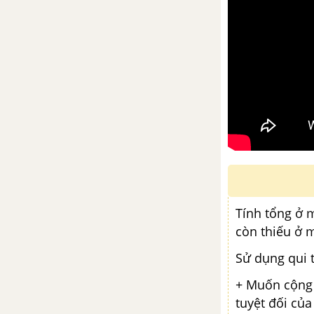
Tính tổng ở m
còn thiếu ở m
Sử dụng qui 
+ Muốn cộng h
tuyệt đối của