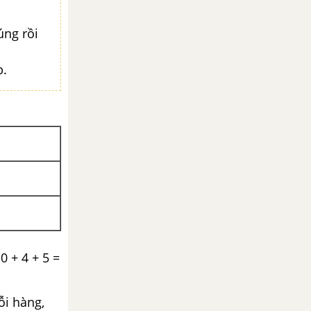
úng rồi
b.
 0 + 4 + 5 =
ỗi hàng,