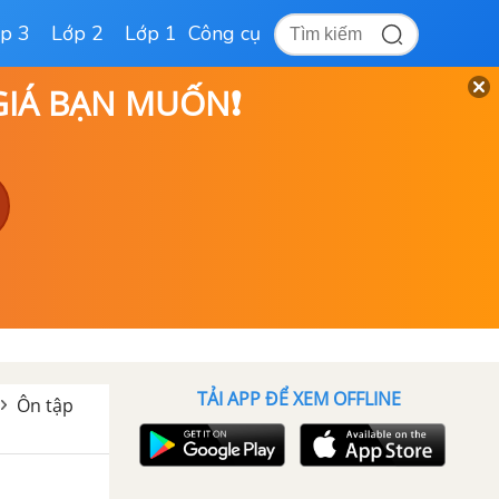
p 3
Lớp 2
Lớp 1
Công cụ
 GIÁ BẠN MUỐN❗
TẢI APP ĐỂ XEM OFFLINE
Ôn tập