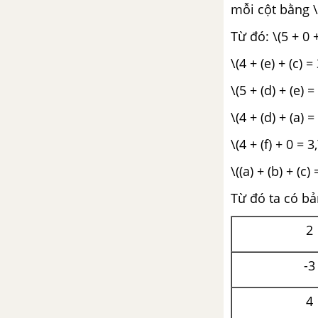
mỗi cột bằng \(
Từ đó: \(5 + 0 +
\(4 + (e) + (c) =
\(5 + (d) + (e) =
\(4 + (d) + (a) =
\(4 + (f) + 0 = 3
\((a) + (b) + (c) 
Từ đó ta có b
2
-3
4