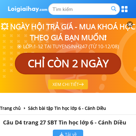
💥 NGÀY HỘI TRẢ GIÁ - MUA KHOÁ HỌC
THEO GIÁ BẠN MUỐN❗
🎯 LỚP 1-12 TẠI TUYENSINH247 (TỪ 10-12/08)
CHỈ CÒN 2 NGÀY
XEM CHI TIẾT
Trang chủ
Sách bài tập Tin học lớp 6 - Cánh Diều
Câu D4 trang 27 SBT Tin học lớp 6 - Cánh Diều
Tải về