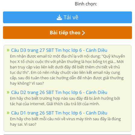
Bình chọn:
Tải về
Bài tiếp theo
Câu D3 trang 27 SBT Tin học lớp 6 - Cánh Diều
Em nhận được email từ một địa chỉ lạ với nội dung: "Quỹ khuyến
học X tổ chức cuộc thi với phần thưởng là học bổng trị giá... Mời
bạn truy cập vào liên kết dưới đây để biết thêm chi tiết về thủ
tục dự thi". Em có nên nháy chuột vào liên kết email này cung
cấp, sau đó tuân theo các hướng dẫn để nhận được giải thưởng
hay không? Vì sao?
Câu D2 trang 26 SBT Tin học lớp 6 - Cánh Diều
Em hãy cho biết trường hợp nào sau đây đã bị ảnh hưởng bởi
tác hại của Internet. Giải thích câu trả lời của mình.
Câu D1 trang 26 SBT Tin học lớp 6 - Cánh Diều
Em hãy cho biết mỗi câu nói về virus máy tính sau đây là đúng
hay sai. Vì sao?