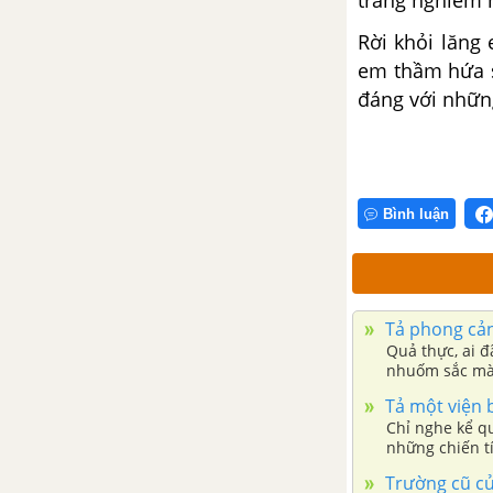
trang
nghiêm 
Tổng hợp các cách mở bài, kết
bài cho tác phẩm Sơn Tinh,
Rời khỏi lăng
Thủy Tinh
em thầm hứa 
đáng với nhữn
Sự tích Hồ Gươm
Tổng hợp các bài văn nghị luận
về tác phẩm Sự tích Hồ Gươm
Bình luận
Tổng hợp các đoạn văn nghị
luận về tác phẩm Sự tích Hồ
Gươm
Tả phong cả
Tổng hợp các cách mở bài, kết
Quả thực, ai đ
bài cho tác phẩm Sự tích Hồ
nhuốm sắc màu
Gươm
Tả một viện 
Chỉ nghe kể qu
Sọ Dừa
những chiến t
em bổ sung và
Trường cũ củ