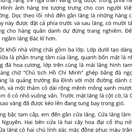
những rặng tre ngà thân vàng
óng
được trồng phía n
 Hình ảnh hàng tre tượng trưng cho con người Vi
ường. Dọc theo lối nhỏ đến gần lăng là những hàng c
ây
này được đặt cả phía trước và sau
lăng,
có mười t
rưng cho hàng quân danh dự đứng trang nghiêm. Đ
̀n ngắm
lăng
Bác kĩ hơn.
ột khối nhà vững chãi gồm ba lớp. Lớp dưới tạo dán
giữa là phần trung tâm cùa lăng, quanh bốn mặt là
g đá hoa cương, lớp trên cùng là mái lăng hình tam
hàng chữ "Chủ tịch Hồ Chí Minh" ghép bằng đá n
ăng
là quảng trường Ba Đình với một đường dành c
nh,
và một
thảm cỏ dài rộng mênh mông
xanh
mượt
răm ô cỏ nhỏ
vuông vắn. Trước mặt lăng là
cột cờ,
lá
 sao vàng đã
được kéo lên đang tung bay trong
gió.
ng bậc tam
cấp, em
đến gần cửa lăng. Cửa
lăng làm
y Nguyên. Hai
bên cửa
là hai cây hoa đại cổ
thụ nở
ửa lăng có hai
chú lính gác
mặc
đồng
phục màu
trắn