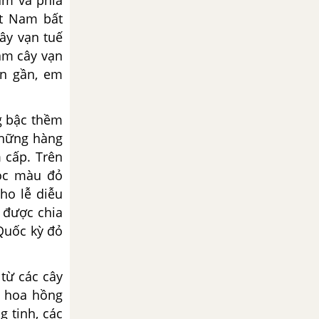
am và phía
ệt Nam bất
ây vạn tuế
ám cây vạn
ến gần, em
g bậc thềm
 những
hàng
 cấp. Trên
gọc màu đỏ
ho lễ diễu
 được chia
Quốc
kỳ đỏ
 từ các cây
 hoa hồng
g tinh, các