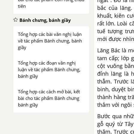
ngát". Đó là 
tiên
bắc của lăng.
khuất, kiên c
Bánh chưng, bánh giầy
rất lớn. Loài
c
tuế tượng t
Tổng hợp các bài văn nghị luận
mới được nhi
về tác phẩm Bánh chưng, bánh
giầy
Lăng Bác là m
tam cấp; lớp 
Tổng hợp các đoạn văn nghị
cột
vuông bằn
luận về tác phẩm Bánh chưng,
đỉnh
lăng
là 
bánh giầy
thẫm. Trước
l
binh, duyệt bi
Tổng hợp các cách mở bài, kết
thành hàng t
bài cho tác phẩm Bánh chưng
thắm với ngôi
bánh giầy
Bước qua nhữ
Thánh Gióng
gỗ quý từ Tâ
thắm.
Trước c
Tổng hợp các bài văn nghị luận