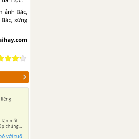
à
dân
tộc.
nh ảnh
Bác,
 Bác, xứng
iaihay.com
 liêng
m tận mắt
iúp chúng
ó với tuổi