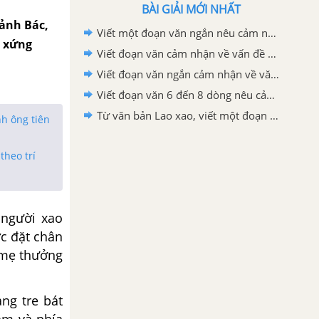
BÀI GIẢI MỚI NHẤT
 ảnh Bác,
Viết một đoạn văn ngắn nêu cảm nghĩ của em về động Phong Nha
, xứng
Viết đoạn văn cảm nhận về vấn đề được đặt ra trong văn bản Bức thư của thủ lĩnh da đỏ
Viết đoạn văn ngắn cảm nhận về văn bản "Bức thư của thủ lĩnh da đỏ"
Viết đoạn văn 6 đến 8 dòng nêu cảm nhận của em sau khi học xong văn bản Lao xao
Từ văn bản Lao xao, viết một đoạn văn tả khu vườn vào buổi sáng
nh ông tiên
theo trí
 người xao
c đặt chân
mẹ thưởng
àng tre
bát