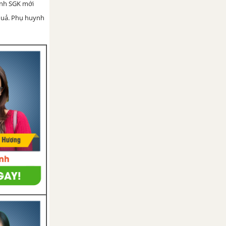
ình SGK mới
 quả. Phụ huynh