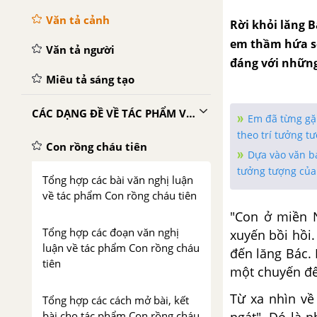
Văn tả cảnh
Rời khỏi lăng 
em thầm hứa sẽ
Văn tả người
đáng với những
Miêu tả sáng tạo
CÁC DẠNG ĐỀ VỀ TÁC PHẨM VĂN HỌC
Em đã từng gặp
theo trí tưởng t
Con rồng cháu tiên
Dựa vào văn bả
tưởng tượng củ
Tổng hợp các bài văn nghị luận
về tác phẩm Con rồng cháu tiên
"Con ở miền 
Tổng hợp các đoạn văn nghị
xuyến bồi hồi
luận về tác phẩm Con rồng cháu
đến
lăng Bác.
tiên
một chuyến đế
Từ xa nhìn về
Tổng hợp các cách mở bài, kết
bài cho tác phẩm Con rồng cháu