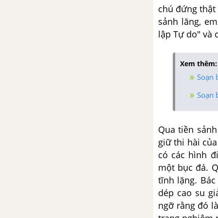
chú đứng
thật
về tác phẩm Thánh Gióng
sảnh lăng, e
lập Tự do" và
Tổng hợp các đoạn văn nghị
luận về tác phẩm Thánh Gióng
Xem thêm:
Tổng hợp các cách mở bài, kết
Soạn 
bài cho tác phẩm Thánh Gióng
Soạn b
Sơn Tinh, Thủy Tinh
Tổng hợp các bài văn nghị luận
Qua tiền sản
về tác phẩm Sơn Tinh, Thủy
giữ
thi hài củ
Tinh
có các
hình đ
một bục đá.
Q
Tổng hợp các đoạn văn nghị
tĩnh lặng. Bá
luận về tác phẩm Sơn Tinh,
dép
cao su gi
Thủy Tinh
ngỡ
rằng đó l