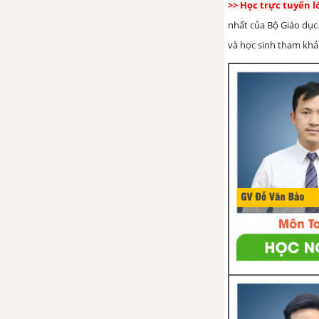
>> Học trực tuyến 
Em bé thông minh
nhất của Bộ Giáo dục.
và học sinh tham khảo 
Tổng hợp các bài văn nghị luận
về tác phẩm Em bé thông minh
Tổng hợp các đoạn văn nghị
luận về tác phẩm Em bé thông
minh
Tổng hợp các cách mở bài, kết
bài cho tác phẩm Em bé thông
minh
Cây bút thần
Tổng hợp các bài văn nghị luận
về tác phẩm Cây bút thần