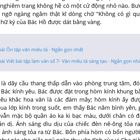
 nghiêm trang không
hề
có
một cử động
nhỏ nào. B
m
ngỡ ngàng ngắm thật kĩ dòng
chữ "Không có gì
qu
 chữ ký
của Bác Hồ được dát bằng
vàng.
bài Ôn tập văn miêu tả - Ngắn gọn nhất
ài Viết bài tập làm văn số 7- Văn miêu tả sáng tạo - Ngắn gọn nh
h là dãy cầu
thang
thấp dẫn vào phòng trung tâm,
đó
a Bác kính yêu. Bác
được
đặt trong hòm kính khung
b
iêu khắc hoa văn là các
đám
mây;
hòm
kính ấy đư
ua lớp kính trong suốt, em thấy
Bác
nằm bình yên,
c vẫn
mặc bộ quần áo ka ki bạc màu, dưới chân
có
đ
ản dị. Ánh
sáng dìu dịu của chiếc đèn nê-ông tỏa 
à ánh sáng tỏa ra
từ Bác. Bốn phía hòm có bốn người