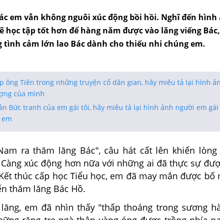
Bác em vẫn không nguôi xúc động bồi hồi. Nghĩ đến hình
 học tập tốt hơn để hàng năm được vào lăng viếng Bác
 tình cảm lớn lao Bác dành cho thiếu nhi chúng em.
 ông Tiên trong những truyện cổ dân gian, hãy miêu tả lại hình ả
ượng của mình
n Bức tranh của em gái tôi, hãy miêu tả lại hình ảnh người em gái 
a em
Nam ra thăm lăng Bác",
câu
hát cất lên
khiến lòng
. Càng xúc động hơn nữa với
những
ai đã thực
sự
đượ
 Kết thúc cấp học Tiểu học, em
đã
may mắn được bố 
n thăm lăng Bác Hồ.
 lăng, em đã
nhìn
thấy
"thấp
thoáng trong sương h