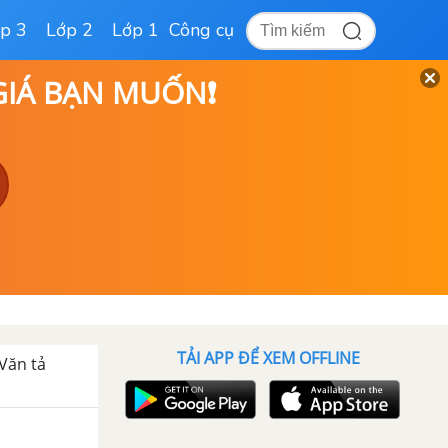
p 3
Lớp 2
Lớp 1
Công cụ
 GIÁ BẠN MUỐN❗
TẢI APP ĐỂ XEM OFFLINE
Văn tả