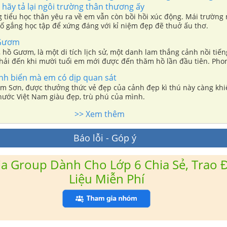
hãy tả lại ngôi trường thân thương ấy
g tiểu học thân yêu ra về em vẫn còn bồi hồi xúc động. Mái trường
ố gắng học tập để xứng đáng với kỉ niệm đẹp đẽ thuở ấu thơ.
 Gươm
hồ Gươm, là một di tích lịch sử, một danh lam thắng cảnh nồi tiến
ải đến khi mười tuổi em mới được đến thăm hồ lần đầu tiên. Pho
m vô cùng ngỡ ngàng.
ảnh biển mà em có dịp quan sát
m Sơn, được thưởng thức vẻ đẹp của cảnh đẹp kì thú này càng kh
 nước Việt Nam giàu đẹp, trù phú của mình.
>> Xem thêm
Báo lỗi - Góp ý
a Group Dành Cho Lớp 6 Chia Sẻ, Trao Đ
Liệu Miễn Phí