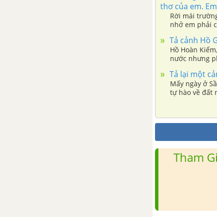
Tổng hợp các bài văn nghị luận
thơ của em. Em 
về tác phẩm Sọ Dừa
Rời mái trườn
nhở em phải c
Tổng hợp các đoạn văn nghị
Tả cảnh Hồ
luận về tác phẩm Sọ Dừa
Hồ Hoàn Kiếm, 
nước nhưng ph
hồ đã khiến e
Tổng hợp các cách mở bài, kết
Tả lại một c
bài cho tác phẩm Sọ Dừa
Mấy ngày ở Sầ
tự hào về đất
Thạch Sanh
Tổng hợp các bài văn nghị luận
về tác phẩm Thạch Sanh
Tham Gi
Tổng hợp các đoạn văn nghị
luận về tác phẩm Thạch Sanh
Tổng hợp các cách mở bài, kết
bài cho tác phẩm Thạch Sanh