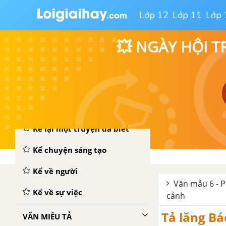
Lớp 12
Lớp 11
Lớp 
💥 NGÀY HỘI T
VĂN KỂ CHUYỆN
Kể lại một truyện đã biết
Kể chuyện sáng tạo
Kể về người
Văn mẫu 6 - P
Kể về sự việc
cảnh
Tả lăng Bá
VĂN MIÊU TẢ