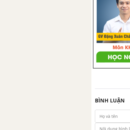
Tổng hợp các đoạn văn nghị
luận về tác phẩm Cây bút thần
Tổng hợp các cách mở bài, kết
bài cho tác phẩm Cây bút thần
Ông lão đánh cá và con cá
vàng
Tổng hợp các bài văn nghị luận
về tác phẩm Ông lão đánh cá và
con cá vàng
Tổng hợp các đoạn văn nghị
BÌNH LUẬN
luận về tác phẩm Ông lão đánh
cá và con cá vàng
Tổng hợp các cách mở bài, kết
bài cho tác phẩm Ông lão đánh