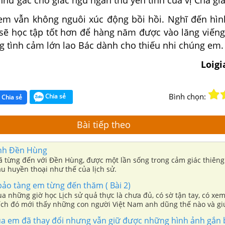
như gác cho giấc ngủ
ngàn thu yên tĩnh cùa vị Cha gi
 em vẫn không nguôi xúc động
bồi hồi. Nghĩ đến hì
sẽ học tập
tốt
hơn
để hàng năm
được vào lăng viếng
g tình cảm lớn lao
Bác
dành
cho
thiếu
nhi chúng em.
Loig
Bình chọn:
Chia sẻ
Chia sẻ
Bài tiếp theo
nh Đền Hùng
ã từng đến với Đền Hùng, được một lần sống trong cảm giác thiêng
 huyền thoại như thế của lịch sử.
bảo tàng em từng đến thăm ( Bài 2)
a những giờ học Lịch sử quả thực là chưa đủ, có sờ tận tay, có xe
ích đó mới thấy những con người Việt Nam anh dũng thế nào và g
o bảo tàng tri thức của mình thêm nhiều trải nghiệm.
a em đã thay đổi nhưng vẫn giữ được những hình ảnh gắn b