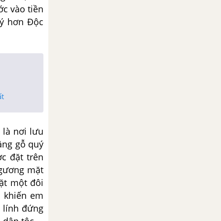
ước
vào tiền
ý hơn
Độc
ất
 là nơi lưu
ằng
gỗ
quý
ợc đặt
trên
 gương mặt
ặt một
đôi
ra khiến em
 lính
đứng