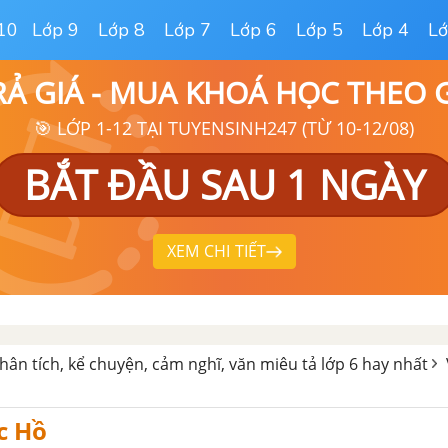
10
Lớp 9
Lớp 8
Lớp 7
Lớp 6
Lớp 5
Lớp 4
Lớ
RẢ GIÁ - MUA KHOÁ HỌC THEO
🎯 LỚP 1-12 TẠI TUYENSINH247 (TỪ 10-12/08)
BẮT ĐẦU SAU 1 NGÀY
XEM CHI TIẾT
hân tích, kể chuyện, cảm nghĩ, văn miêu tả lớp 6 hay nhất
c Hồ