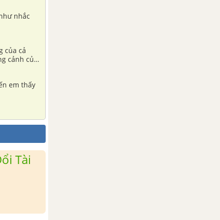
 như nhắc
g của cả
ng cảnh của
iến em thấy
ổi Tài