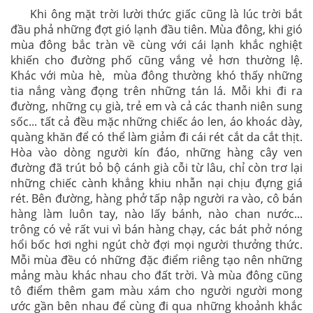
Khi ông mặt trời lười thức giấc cũng là lúc trời bắt
đầu phả những đợt gió lạnh đầu tiên. Mùa đông, khi gió
mùa đông bắc tràn về cùng với cái lạnh khắc nghiệt
khiến cho đường phố cũng vắng vẻ hơn thường lệ.
Khác với mùa hè, mùa đông thường khó thấy những
tia nắng vàng đọng trên những tán lá. Mỗi khi đi ra
đường, những cụ già, trẻ em và cả các thanh niên sung
sốc... tất cả đều mặc những chiếc áo len, áo khoác dày,
quàng khăn để có thể làm giảm đi cái rét cắt da cắt thịt.
Hòa vào dòng người kín đáo, những hàng cây ven
đường đã trút bỏ bộ cánh già cỗi từ lâu, chỉ còn trơ lại
những chiếc cành khẳng khiu nhẫn nại chịu đựng giá
rét. Bên đường, hàng phở tấp nập người ra vào, cô bán
hàng làm luôn tay, nào lấy bánh, nào chan nước...
trông có vẻ rất vui vì bán hàng chạy, các bát phở nóng
hổi bốc hơi nghi ngút chờ đợi mọi người thưởng thức.
Mỗi mùa đều có những đặc điểm riêng tạo nên những
mảng màu khác nhau cho đất trời. Và mùa đông cũng
tô điểm thêm gam màu xám cho người người mong
ước gần bên nhau để cùng đi qua những khoảnh khắc