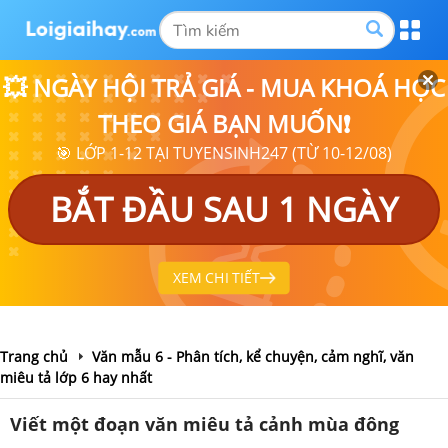
💥 NGÀY HỘI TRẢ GIÁ - MUA KHOÁ HỌC
THEO GIÁ BẠN MUỐN❗
🎯 LỚP 1-12 TẠI TUYENSINH247 (TỪ 10-12/08)
BẮT ĐẦU SAU 1 NGÀY
XEM CHI TIẾT
Trang chủ
Văn mẫu 6 - Phân tích, kể chuyện, cảm nghĩ, văn
miêu tả lớp 6 hay nhất
Viết một đoạn văn miêu tả cảnh mùa đông