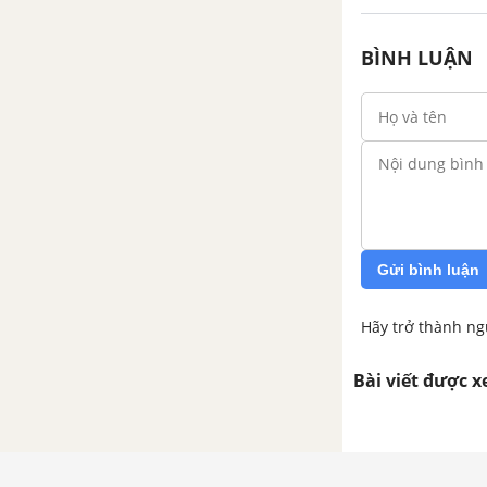
Tổng hợp các cách mở bài, kết
bài cho tác phẩm Sự tích Hồ
BÌNH LUẬN
Gươm
Sọ Dừa
Tổng hợp các bài văn nghị luận
về tác phẩm Sọ Dừa
Tổng hợp các đoạn văn nghị
luận về tác phẩm Sọ Dừa
Gửi bình luận
Tổng hợp các cách mở bài, kết
Hãy trở thành ng
bài cho tác phẩm Sọ Dừa
Bài viết được 
Thạch Sanh
Tổng hợp các bài văn nghị luận
về tác phẩm Thạch Sanh