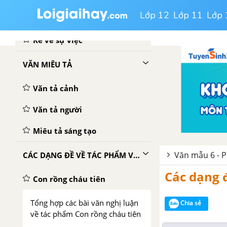
Lớp 12
Lớp 11
Lớp 
Kể về người
Kể về sự việc
VĂN MIÊU TẢ
Văn tả cảnh
Văn tả người
Miêu tả sáng tạo
Văn mẫu 6 - P
CÁC DẠNG ĐỀ VỀ TÁC PHẨM VĂN HỌC
Các dạng 
Con rồng cháu tiên
Tổng hợp các bài văn nghị luận
Chia sẻ
về tác phẩm Con rồng cháu tiên