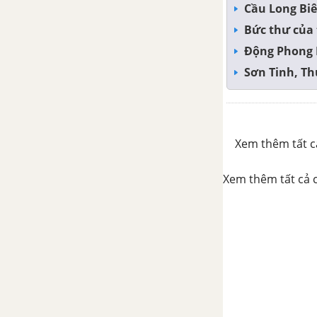
Tinh
Cầu Long Biê
Bức thư của 
Tổng hợp các đoạn văn nghị
Động Phong 
luận về tác phẩm Sơn Tinh,
Thủy Tinh
Sơn Tinh, Th
Tổng hợp các cách mở bài, kết
bài cho tác phẩm Sơn Tinh,
Thủy Tinh
Xem thêm tất cả
Sự tích Hồ Gươm
Xem thêm tất cả c
Tổng hợp các bài văn nghị luận
về tác phẩm Sự tích Hồ Gươm
Tổng hợp các đoạn văn nghị
luận về tác phẩm Sự tích Hồ
Gươm