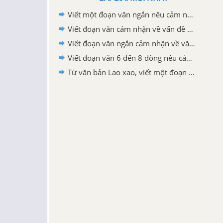
Viết một đoạn văn ngắn nêu cảm nghĩ của em về động Phong Nha
Viết đoạn văn cảm nhận về vấn đề được đặt ra trong văn bản Bức thư của thủ lĩnh da đỏ
Viết đoạn văn ngắn cảm nhận về văn bản "Bức thư của thủ lĩnh da đỏ"
Viết đoạn văn 6 đến 8 dòng nêu cảm nhận của em sau khi học xong văn bản Lao xao
Từ văn bản Lao xao, viết một đoạn văn tả khu vườn vào buổi sáng