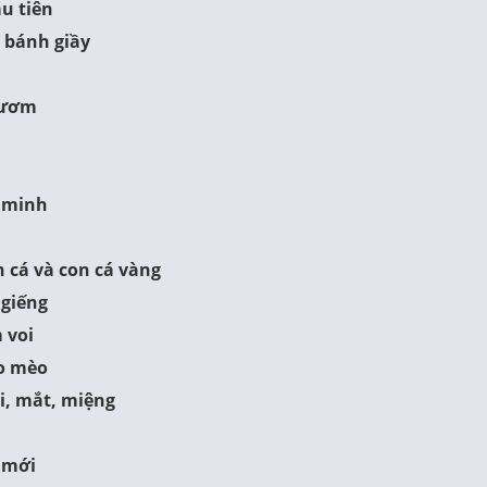
u tiên
 bánh giầy
Gươm
 minh
n
 cá và con cá vàng
 giếng
 voi
o mèo
ai, mắt, miệng
 mới