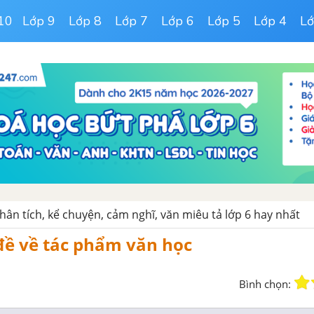
10
Lớp 9
Lớp 8
Lớp 7
Lớp 6
Lớp 5
Lớp 4
Lớ
hân tích, kể chuyện, cảm nghĩ, văn miêu tả lớp 6 hay nhất
đề về tác phẩm văn học
Bình chọn: