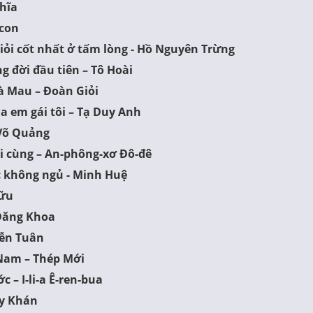
hĩa
 con
iỏi cốt nhất ở tấm lòng - Hồ Nguyên Trừng
g đời đầu tiên – Tô Hoài
à Mau – Đoàn Giỏi
a em gái tôi – Tạ Duy Anh
 Võ Quảng
i cùng – An-phông-xơ Đô-đê
 không ngủ - Minh Huệ
Hữu
Đăng Khoa
yễn Tuân
 Nam – Thép Mới
 – I-li-a Ê-ren-bua
uy Khán