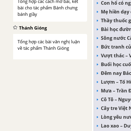
Tổng hợp các cách mở bài, kết
Con hổ có ng
bài cho tác phẩm Bánh chưng
Mẹ hiền dạy
bánh giầy
Thầy thuốc g
Thánh Gióng
Bài học đườn
Sông nước C
Tổng hợp các bài văn nghị luận
Bức tranh củ
về tác phẩm Thánh Gióng
Vượt thác –
Tổng hợp các đoạn văn nghị
Buổi học cuố
luận về tác phẩm Thánh Gióng
Đêm nay Bác
Lượm – Tố 
Tổng hợp các cách mở bài, kết
Mưa – Trần 
bài cho tác phẩm Thánh Gióng
Cô Tô – Ngu
Sơn Tinh, Thủy Tinh
Cây tre Việt
Lòng yêu nước
Tổng hợp các bài văn nghị luận
về tác phẩm Sơn Tinh, Thủy
Lao xao – D