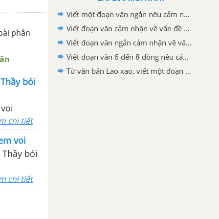
Viết một đoạn văn ngắn nêu cảm nghĩ của em về động Phong Nha
Viết đoạn văn cảm nhận về vấn đề được đặt ra trong văn bản Bức thư của thủ lĩnh da đỏ
bài phân
Viết đoạn văn ngắn cảm nhận về văn bản "Bức thư của thủ lĩnh da đỏ"
Viết đoạn văn 6 đến 8 dòng nêu cảm nhận của em sau khi học xong văn bản Lao xao
Văn
Từ văn bản Lao xao, viết một đoạn văn tả khu vườn vào buổi sáng
 Thầy bói
 voi
m chi tiết
xem voi
 Thầy bói
m chi tiết