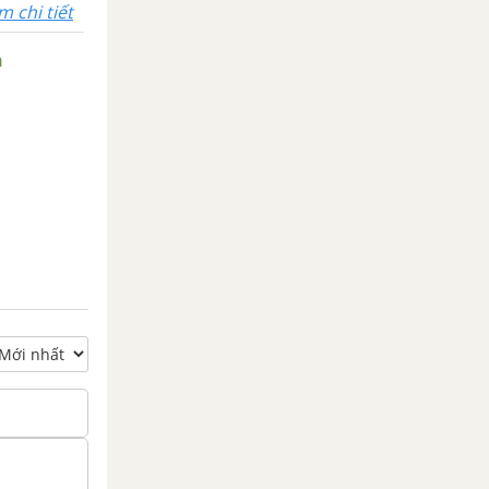
m chi tiết
n