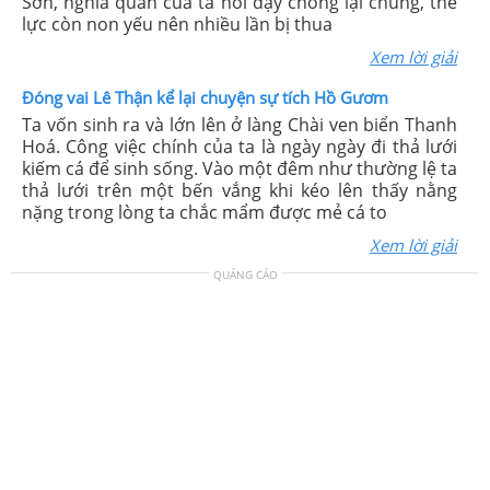
Sơn, nghĩa quân của ta nổi dậy chống lại chúng, thế
lực còn non yếu nên nhiều lần bị thua
Xem lời giải
Đóng vai Lê Thận kể lại chuyện sự tích Hồ Gươm
Ta vốn sinh ra và lớn lên ở làng Chài ven biển Thanh
Hoá. Công việc chính của ta là ngày ngày đi thả lưới
kiếm cá để sinh sống. Vào một đêm như thường lệ ta
thả lưới trên một bến vắng khi kéo lên thấy nằng
nặng trong lòng ta chắc mẩm được mẻ cá to
Xem lời giải
QUẢNG CÁO