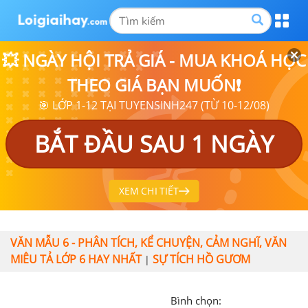
💥 NGÀY HỘI TRẢ GIÁ - MUA KHOÁ HỌC
THEO GIÁ BẠN MUỐN❗
🎯 LỚP 1-12 TẠI TUYENSINH247 (TỪ 10-12/08)
BẮT ĐẦU SAU 1 NGÀY
XEM CHI TIẾT
VĂN MẪU 6 - PHÂN TÍCH, KỂ CHUYỆN, CẢM NGHĨ, VĂN
MIÊU TẢ LỚP 6 HAY NHẤT
SỰ TÍCH HỒ GƯƠM
|
Bình chọn: