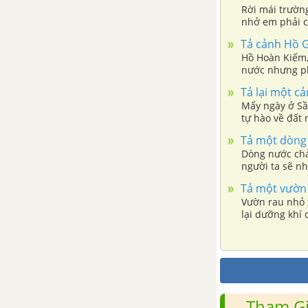
Tổng hợp các bài văn nghị luận
Rời mái trườn
về tác phẩm Sọ Dừa
nhở em phải c
Tả cảnh Hồ
Tổng hợp các đoạn văn nghị
Hồ Hoàn Kiếm, 
luận về tác phẩm Sọ Dừa
nước nhưng ph
hồ đã khiến e
Tả lại một c
Tổng hợp các cách mở bài, kết
Mấy ngày ở Sầ
bài cho tác phẩm Sọ Dừa
tự hào về đất
Tả một dòng
Thạch Sanh
Dòng nước chả
người ta sẽ nh
Tổng hợp các bài văn nghị luận
Tả một vườn
về tác phẩm Thạch Sanh
Vườn rau nhỏ x
lại dưỡng khí
mình cho một 
Tổng hợp các đoạn văn nghị
luận về tác phẩm Thạch Sanh
Tổng hợp các cách mở bài, kết
bài cho tác phẩm Thạch Sanh
Tham Gi