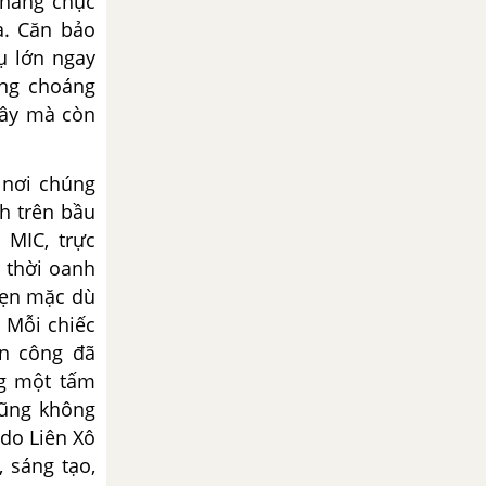
 hàng chục
à. Căn bảo
ụ lớn ngay
ũng choáng
đây mà còn
 nơi chúng
h trên bầu
 MIC, trực
t thời oanh
hẹn mặc dù
 Mỗi chiếc
n công đã
ng một tấm
cũng không
 do Liên Xô
 sáng tạo,