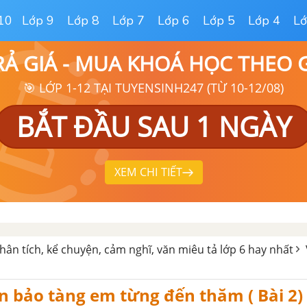
10
Lớp 9
Lớp 8
Lớp 7
Lớp 6
Lớp 5
Lớp 4
Lớ
RẢ GIÁ - MUA KHOÁ HỌC THEO
🎯 LỚP 1-12 TẠI TUYENSINH247 (TỪ 10-12/08)
BẮT ĐẦU SAU 1 NGÀY
XEM CHI TIẾT
hân tích, kể chuyện, cảm nghĩ, văn miêu tả lớp 6 hay nhất
n bảo tàng em từng đến thăm ( Bài 2)