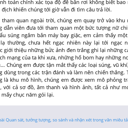
ính toán chính xác tọa độ để bắn rơi không biết bao
 địch khiến chúng tới giờ vẫn đi tìm câu trả lời.
tham quan ngoài trời, chúng em quay trở vào khu 
 dẫn viên đưa tới tham quan một bức tượng nữ chi
hẩu súng ngắm bắn máy bay giặc, em cảm thấy một
lạ thường, chưa hết ngạc nhiên này lại tới ngạc n
 giới thiệu những bửc ảnh đen trắng ghi lại những c
cách mạng của ta khi xưa, những hố bom hay những nơ
... Chúng em được tận mắt thấy các loại súng, vũ kh
ừng dùng trong các trận đánh và làm nên chiến thắng
g là khu mô hình, chúng em được xem mô phỏng tr
, với cả sơ đồ, âm thanh và hình ảnh, tất cả như m
 mấy chục năm gói lại.
ài Quan sát, tưởng tượng, so sánh và nhận xét trong văn miêu tả