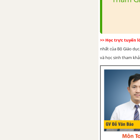
Em bé thông minh
Tổng hợp các bài văn nghị luận
về tác phẩm Em bé thông minh
>> Học trực tuyến 
Tổng hợp các đoạn văn nghị
nhất của Bộ Giáo dục.
luận về tác phẩm Em bé thông
và học sinh tham khảo 
minh
Tổng hợp các cách mở bài, kết
bài cho tác phẩm Em bé thông
minh
Cây bút thần
Tổng hợp các bài văn nghị luận
về tác phẩm Cây bút thần