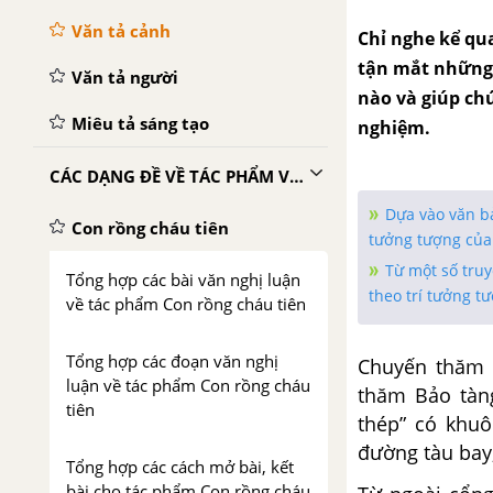
Văn tả cảnh
Chỉ nghe kể qua
tận mắt những 
Văn tả người
nào và giúp ch
Miêu tả sáng tạo
nghiệm.
CÁC DẠNG ĐỀ VỀ TÁC PHẨM VĂN HỌC
Dựa vào văn bả
Con rồng cháu tiên
tưởng tượng củ
Từ một số truy
Tổng hợp các bài văn nghị luận
theo trí tưởng t
về tác phẩm Con rồng cháu tiên
Tổng hợp các đoạn văn nghị
Chuyến thăm 
luận về tác phẩm Con rồng cháu
thăm Bảo tàn
tiên
thép” có khu
đường tàu bay,
Tổng hợp các cách mở bài, kết
bài cho tác phẩm Con rồng cháu