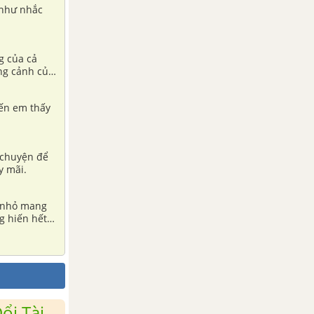
 như nhắc
g của cả
ng cảnh của
iến em thấy
 chuyện để
y mãi.
u nhỏ mang
g hiến hết
ổi Tài