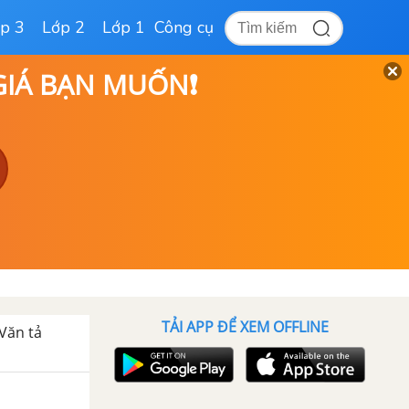
p 3
Lớp 2
Lớp 1
Công cụ
 GIÁ BẠN MUỐN❗
TẢI APP ĐỂ XEM OFFLINE
Văn tả