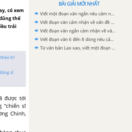
BÀI GIẢI MỚI NHẤT
ay, có xem
Viết một đoạn văn ngắn nêu cảm nghĩ của em về động Phong Nha
dũng thế
Viết đoạn văn cảm nhận về vấn đề được đặt ra trong văn bản Bức thư của thủ lĩnh da đỏ
ều trải
Viết đoạn văn ngắn cảm nhận về văn bản "Bức thư của thủ lĩnh da đỏ"
Viết đoạn văn 6 đến 8 dòng nêu cảm nhận của em sau khi học xong văn bản Lao xao
Từ văn bản Lao xao, viết một đoạn văn tả khu vườn vào buổi sáng
theo trí
dũng sĩ
 được tới
 “chiến sĩ
ờng Chinh,