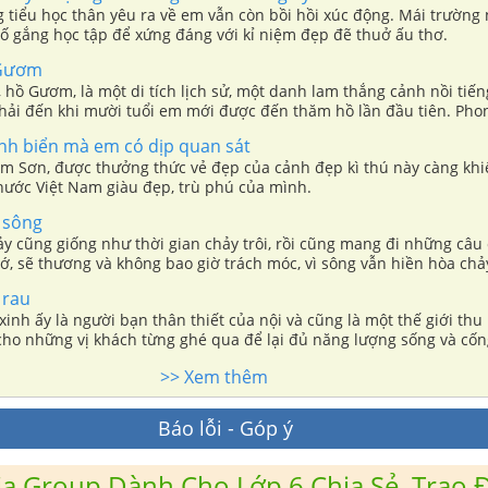
g tiểu học thân yêu ra về em vẫn còn bồi hồi xúc động. Mái trường
ố gắng học tập để xứng đáng với kỉ niệm đẹp đẽ thuở ấu thơ.
 Gươm
hồ Gươm, là một di tích lịch sử, một danh lam thắng cảnh nồi tiến
ải đến khi mười tuổi em mới được đến thăm hồ lần đầu tiên. Pho
m vô cùng ngỡ ngàng.
ảnh biển mà em có dịp quan sát
m Sơn, được thưởng thức vẻ đẹp của cảnh đẹp kì thú này càng kh
 nước Việt Nam giàu đẹp, trù phú của mình.
 sông
y cũng giống như thời gian chảy trôi, rồi cũng mang đi những câu
ớ, sẽ thương và không bao giờ trách móc, vì sông vẫn hiền hòa chả
 rau
inh ấy là người bạn thân thiết của nội và cũng là một thế giới th
 cho những vị khách từng ghé qua để lại đủ năng lượng sống và cốn
thế giới thực hơn và phức tạp hơn.
>> Xem thêm
Báo lỗi - Góp ý
a Group Dành Cho Lớp 6 Chia Sẻ, Trao Đ