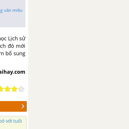
ng văn miêu
ọc Lịch sử
ích đó mới
em bổ sung
iaihay.com
ó với tuổi