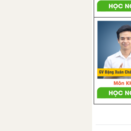
Tổng hợp các đoạn văn nghị
luận về tác phẩm Cây bút thần
Tổng hợp các cách mở bài, kết
bài cho tác phẩm Cây bút thần
Ông lão đánh cá và con cá
vàng
Tổng hợp các bài văn nghị luận
về tác phẩm Ông lão đánh cá và
con cá vàng
Tổng hợp các đoạn văn nghị
luận về tác phẩm Ông lão đánh
cá và con cá vàng
Tổng hợp các cách mở bài, kết
bài cho tác phẩm Ông lão đánh