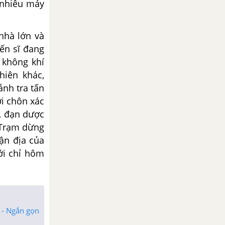
 nhiêu máy
nhà lớn và
ến sĩ đang
 không khí
hiên khác,
ảnh tra tấn
i chôn xác
í, đạn dược
. Trạm dừng
ận địa của
ới chỉ hôm
 - Ngắn gọn