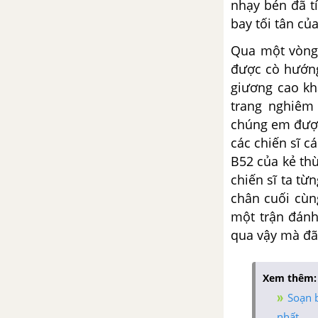
nhạy bén đã t
về tác phẩm Thánh Gióng
bay tối tân của
Qua một vòng 
Tổng hợp các đoạn văn nghị
luận về tác phẩm Thánh Gióng
được cò hướng
giương cao k
Tổng hợp các cách mở bài, kết
trang nghiêm 
bài cho tác phẩm Thánh Gióng
chúng em được
các chiến sĩ 
Sơn Tinh, Thủy Tinh
B52 của kẻ thù
chiến sĩ ta t
Tổng hợp các bài văn nghị luận
chân cuối cùn
về tác phẩm Sơn Tinh, Thủy
một trận đánh
Tinh
qua vậy mà đã
Tổng hợp các đoạn văn nghị
luận về tác phẩm Sơn Tinh,
Xem thêm:
Thủy Tinh
Soạn b
nhất