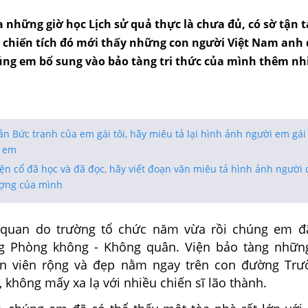
 những giờ học Lịch sử quả thực là chưa đủ, có sờ tận t
chiến tích đó mới thấy những con người Việt Nam anh 
úng em bổ sung vào bảo tàng tri thức của mình thêm nhi
n Bức tranh của em gái tôi, hãy miêu tả lại hình ảnh người em gái 
a em
ện cổ đã học và đã đọc, hãy viết đoạn văn miêu tả hình ảnh người 
ượng của mình
quan do trường tổ chức năm vừa rồi chúng em đã
g Phòng không - Không quân. Viện bảo tàng những
ôn viên rộng và đẹp nằm ngay trên con đường Trư
 không mấy xa lạ với nhiều chiến sĩ lão thành.