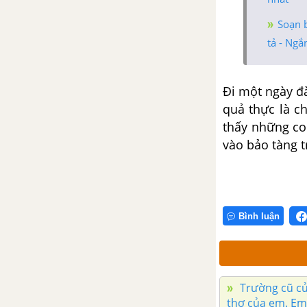
Tổng hợp các cách mở bài, kết
bài cho tác phẩm Sơn Tinh,
Soạn 
Thủy Tinh
tả - Ngắ
Sự tích Hồ Gươm
Đi một ngày đ
Tổng hợp các bài văn nghị luận
quả thực là c
về tác phẩm Sự tích Hồ Gươm
thấy những co
vào bảo tàng t
Tổng hợp các đoạn văn nghị
luận về tác phẩm Sự tích Hồ
Gươm
Tổng hợp các cách mở bài, kết
Bình luận
bài cho tác phẩm Sự tích Hồ
Gươm
Sọ Dừa
Trường cũ củ
thơ của em. Em 