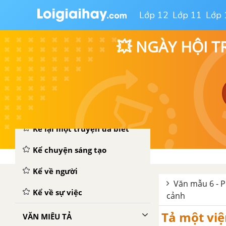
Lớp 12
Lớp 11
Lớp 
💥 NGÀY HỘI T
VĂN KỂ CHUYỆN
Kể lại một truyện đã biết
Kể chuyện sáng tạo
Kể về người
Văn mẫu 6 - P
Kể về sự việc
cảnh
Tả một việ
VĂN MIÊU TẢ