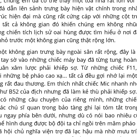
, chúng em đã có thể thấy một tòa nhà rất lớn với
đá dẫn lên sảnh trưng bày hiện vật chính trong nh
trúc hiện đại mà cũng rất cứng cáp với những cột tr
n, tất cả không gian đó khiến chúng em không nh
g chiến tích lịch sử oai hùng được tìm hiểu ở nơi 
nhỏ trước một không gian cũng thật rộng lớn.
ột không gian trưng bày ngoài sân rất rộng, đây là
 tay sờ vào những chiếc máy bay đã từng tung hoàn
uân xâm lược phải khiếp sợ. Từ những chiếc F11,
ới những bệ pháo cao xạ... tất cả đều gợi nhớ lại mộ
ng rất đau thương. Em thích nhất chiếc Mic nhanh n
hư B52 của địch nhưng đã làm kẻ thù phải khiếp sợ.
có những câu chuyện của riêng mình, những chiế
ác chú sĩ quan trong bảo tàng ghi lại tóm tắt tro
ệu ngay phía bên dưới, nhưng dù có nói bao nhiêu 
thể hình dung được bộ đội ta chỉ ngồi trên mâm pháo
ã hội chủ nghĩa viện trợ đã lạc hậu mà nhờ mưu trí,