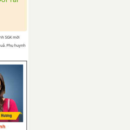
ình SGK mới
 quả. Phụ huynh