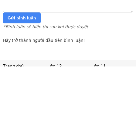
Gửi bình luận
*Bình luận sẽ hiển thị sau khi được duyệt
Hãy trở thành người đầu tiên bình luận!
Trang chủ
Lớp 12
Lớp 11
Lớp 10
Lớp 9
Lớp 8
Lớp 7
Lớp 6
Lớp 5
Lớp 4
Lớp 3
Lớp 2
Lớp 1
Tải app