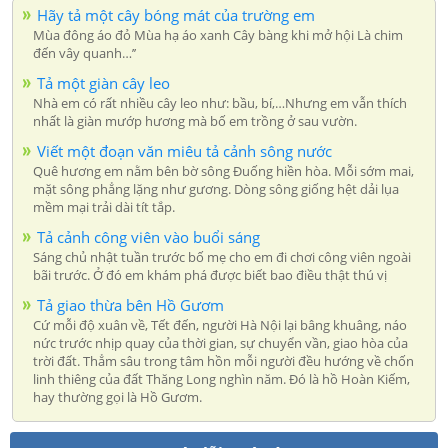
Hãy tả một cây bóng mát của trường em
Mùa đông áo đỏ Mùa hạ áo xanh Cây bàng khi mở hội Là chim
đến vây quanh…’’
Tả một giàn cây leo
Nhà em có rất nhiều cây leo như: bầu, bí,…Nhưng em vẫn thích
nhất là giàn mướp hương mà bố em trồng ở sau vườn.
Viết một đoạn văn miêu tả cảnh sông nước
Quê hương em nằm bên bờ sông Đuống hiền hòa. Mỗi sớm mai,
mặt sông phẳng lặng như gương. Dòng sông giống hệt dải lụa
mềm mại trải dài tít tắp.
Tả cảnh công viên vào buổi sáng
Sáng chủ nhật tuần trước bố mẹ cho em đi chơi công viên ngoài
bãi trước. Ở đó em khám phá được biết bao điều thật thú vị
Tả giao thừa bên Hồ Gươm
Cứ mỗi độ xuân về, Tết đến, người Hà Nội lại bâng khuâng, náo
nức trước nhịp quay của thời gian, sự chuyển vần, giao hòa của
trời đất. Thẳm sâu trong tâm hồn mỗi người đều hướng về chốn
linh thiêng của đất Thăng Long nghìn năm. Đó là hồ Hoàn Kiếm,
hay thường gọi là Hồ Gươm.