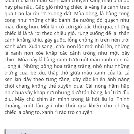
Mùa thu lá từ màu xanh xẫm chuyển sang màu pha đỏ
hay pha nâu. Gặp gió những chiếc lá vàng lìa cành trao
qua trao lại rồi rơi xuống đất. Mùa đông, lá bàng cong
cong như những chiếc bánh đa nướng đỏ quạch như
màu đồng hun. Mỗi lần có cơn gió bấc thổi qua, những
chiếc lá lả tả rơi theo chiều gió, rụng xuống để lại thân
cành khẳng khiu, gầy guộc, lỏng chỏng in trên nền trời
xanh xẫm. Xuân sang , chồi non lộc mới nhú lên, những
lá xanh non xòe khắp các cành trông như một bầy
chim. Mùa này lá bàng xanh tươi một màu xanh nõn nà
, óng ả. Những bông hoa trăng trắng, nhỏ như những
trứng cua, bé xíu, thập thò giữa màu xanh của lá. Lá
ken kín dày theo từng tầng, dày đặc khiến ánh nắng
chói chang không thể xuyên qua. Cái nóng hầm hập
như bủa vây khắp nơi nhưng dướ tán bàng, khí trời dìu
dịu. Mấy chú chim ẩn mình trong lá hót líu lo. Thỉnh
thoảng, một làn gió nhẹ thổi qua khiến cho những
chiếc lá bàng to, xanh rì rào trò chuyện.