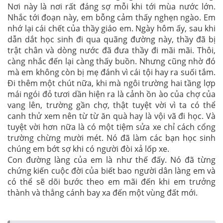
Nơi này là nơi rất đáng sợ mỗi khi tới mùa nước lớn.
Nhắc tới đoạn này, em bỗng cảm thấy nghẹn ngào. Em
nhớ lại cái chết của thầy giáo em. Ngày hôm ấy, sau khi
dẫn dắt học sinh đi qua quãng đường này, thầy đã bị
trật chân và dòng nước đã đưa thầy đi mãi mãi. Thôi,
càng nhắc đến lại càng thấy buồn. Nhưng cũng nhờ đó
mà em không còn bị mẹ đánh vì cái tội hay ra suối tắm.
Đi thêm một chút nữa, khi mà ngôi trường hai tầng lợp
mái ngói đỏ tươi dần hiện ra là cảnh ồn ào của chợ của
vang lên, trường gần chợ, thật tuyệt vời vì ta có thể
canh thử xem nên từ từ ăn quà hay là vội vã đi học. Và
tuyệt vời hơn nữa là có một tiệm sửa xe chỉ cách cổng
trường chừng mười mét. Nó đã làm các bạn học sinh
chúng em bớt sợ khi có người đòi xả lốp xe.
Con đường làng của em là như thế đấy. Nó đã từng
chứng kiến cuộc đời của biết bao người dân làng em và
có thể sẽ dõi bước theo em mãi đến khi em trưởng
thành và thẳng cánh bay xa đến một vùng đất mới.