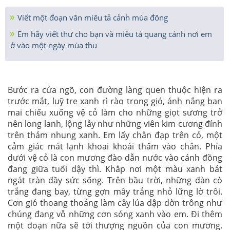
Viết một đoạn văn miêu tả cảnh mùa đông
Em hãy viết thư cho bạn và miêu tả quang cảnh nơi em
ở vào một ngày mùa thu
Bước ra cửa ngõ, con đường làng quen thuộc hiện ra
trước mắt, luỹ tre xanh rì rào trong gió, ánh nắng ban
mai chiếu xuống vệ cỏ làm cho những giọt sương trở
nên long lanh, lộng lẫy như những viên kim cương đính
trên thảm nhung xanh. Em lấy chân đạp trên cỏ, một
cảm giác mát lạnh khoai khoái thấm vào chân. Phía
dưới vệ cỏ là con mương đào dẫn nước vào cánh đồng
đang giữa tuổi dậy thì. Khắp nơi một màu xanh bát
ngát tràn đầy sức sống. Trên bầu trời, những đàn cò
trắng đang bay, từng gợn mây trắng nhỏ lững lờ trôi.
Cơn gió thoang thoảng làm cây lúa dập dờn trông như
chúng đang vỗ những cơn sóng xanh vào em. Đi thêm
một đoạn nữa sẽ tới thượng nguồn của con mương.