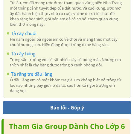
Từ lâu, em đã mong ước được tham quan vùng biển Nha Trang,
một thắng cảnh tuyệt đẹp của đất nước. Và cuối cùng, ước mơ
ấy đã thành hiện thực, nhờ có cuộc vui hè do xã tổ chức để
khen tặng học sinh giỏi nên em đã có cơ hội tham quan vùng
biển thơ mộng này.
Tả cây chuối
Hè năm ngoái, bà ngoại em có về chơi và mang theo một cây
chuối hương con. Hiện đang được trồng ở mé hàng rào.
Tả cây bàng
Trong sân trường em có rất nhiều cây có bóng mát. Nhưng em
thích nhất là cây bàng được trồng ở cạnh phòng đội.
Tả rặng tre đầu làng
Ở đầu làng em có một khóm tre già. Em không biết nó trồng từ
lúc nào nhưng bây giờ nó đã to, cao hơn cả ngôi trường em
đang học.
Báo lỗi - Góp ý
Tham Gia Group Dành Cho Lớp 6