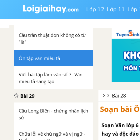
Lớp 12
Lớp 11
Lớp 
Ôn tập truyện và kí - Ngắn gọn
nhất
Câu trần thuật đơn không có từ
"là"
Ôn tập văn miêu tả
Viết bài tập làm văn số 7- Văn
miêu tả sáng tạo
Bài 28
Bài 29
Soạn bài Ô
Cầu Long Biên - chứng nhân lịch
sử
Soạn Văn lớp 6 
hay và độc đáo
Chữa lỗi về chủ ngữ và vị ngữ -