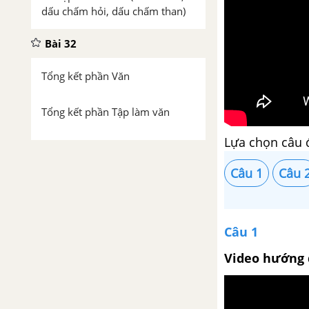
dấu chấm hỏi, dấu chấm than)
Bài 32
Tổng kết phần Văn
Tổng kết phần Tập làm văn
Lựa chọn câu 
Ôn tập về dấu câu (dấu phẩy)
Câu 1
Câu 
Bài 33
Soạn bài Chương trình địa
phương (phần Văn và Tập làm
Câu 1
văn)
Video hướng 
Ôn tập tổng hợp chuẩn bị cho
bài kiểm tra tổng hợp cuối năm