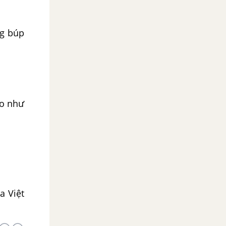
ng búp
to như
a Việt