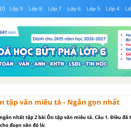
10
Lớp 9
Lớp 8
Lớp 7
Lớp 6
Lớp 5
Lớp 4
Lớ
n tập văn miêu tả - Ngắn gọn nhất
ngắn nhất tập 2 bài Ôn tập văn miêu tả. Câu 1. Điều đã 
 cho đoạn văn đó là: