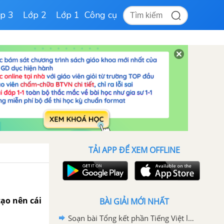
p 3
Lớp 2
Lớp 1
Công cụ
TẢI APP ĐỂ XEM OFFLINE
tạo nên cái
BÀI GIẢI MỚI NHẤT
Soạn bài Tổng kết phần Tiếng Việt lớp 6 tập 2 ngắn gọn nhất