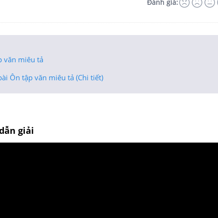
Đánh giá:
p văn miêu tả
ài Ôn tập văn miêu tả (Chi tiết)
dẫn giải