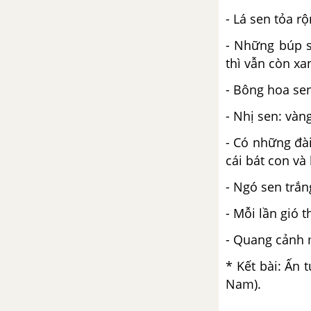
- Lá sen tỏa rộ
- Những búp s
thì vẫn còn xa
- Bông hoa se
- Nhị sen: vàn
- Có những đài
cái bát con và
- Ngó sen trắn
- Mỗi lần gió 
- Quang cảnh 
* Kết bài: Ấn 
Nam).