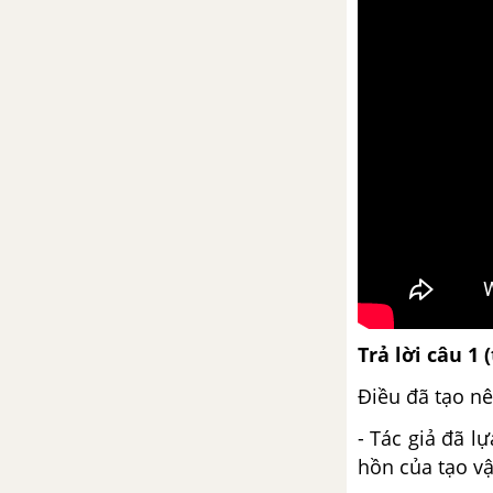
Bài 34
Tổng kết phần Tiếng Việt
Trả lời câu 1 
Điều đã tạo nê
- Tác giả đã l
hồn của tạo vậ