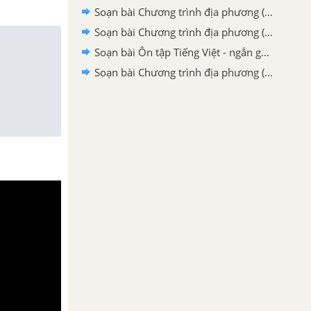
Soạn bài Chương trình địa phương (phần Văn và Tập làm văn) lớp 6 tập 2 ngắn gọn nhất
Soạn bài Chương trình địa phương (Phần Văn và Tập làm văn) - ngắn gọn nhất
Soạn bài Ôn tập Tiếng Việt - ngắn gọn nhất
Soạn bài Chương trình địa phương (phần Tiếng Việt): Rèn luyện chính tả - ngắn gọn nhất