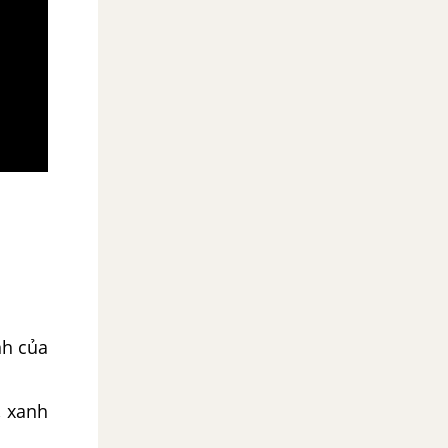
nh của
, xanh