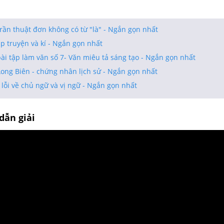
rần thuật đơn không có từ "là" - Ngắn gọn nhất
p truyện và kí - Ngắn gọn nhất
bài tập làm văn số 7- Văn miêu tả sáng tạo - Ngắn gọn nhất
ong Biên - chứng nhân lịch sử - Ngắn gọn nhất
lỗi về chủ ngữ và vị ngữ - Ngắn gọn nhất
dẫn giải