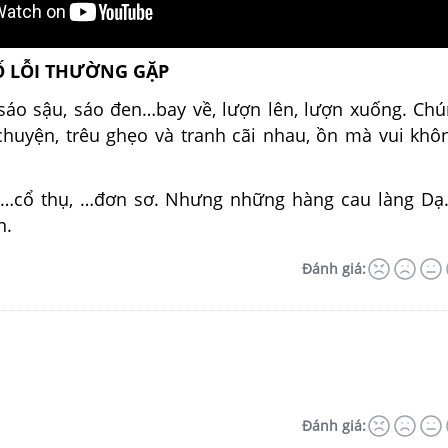
Ố LỖI THƯỜNG GẶP
sáo sậu, sáo đen…bay về, lượn lên, lượn xuống. Ch
 chuyện, trêu ghẹo và tranh cãi nhau, ồn mà vui khô
g…cổ thụ, …đơn sơ. Nhưng những hàng cau làng D
n.
Đánh giá:
Đánh giá: