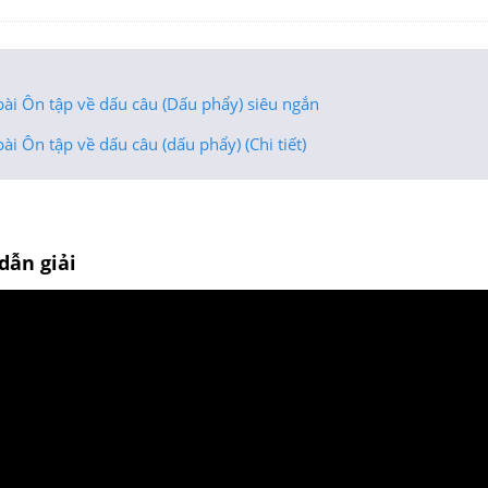
ài Ôn tập về dấu câu (Dấu phẩy) siêu ngắn
ài Ôn tập về dấu câu (dấu phẩy) (Chi tiết)
dẫn giải