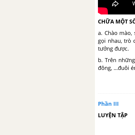
CHỮA MỘT S
a. Chào mào, 
gọi nhau, trò
tưởng được.
b. Trên nhữn
đông, …đuôi é
Phần III
LUYỆN TẬP