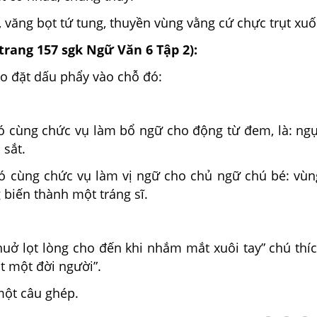
, văng bọt tứ tung, thuyền vùng vằng cứ chực trụt xuố
(trang 157 sgk Ngữ Văn 6 Tập 2):
sao đặt dấu phẩy vào chỗ đó:
có cùng chức vụ làm bổ ngữ cho động từ đem, là: ngự
 sắt.
có cùng chức vụ làm vị ngữ cho chủ ngữ chú bé: vùn
 biến thành một tráng sĩ.
huở lọt lòng cho đến khi nhắm mắt xuôi tay” chú thí
t một đời người”.
một câu ghép.