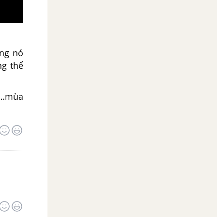
úng nó
ng thể
ạ…mùa