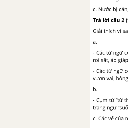
c. Nước bị cản
Trả lời câu 2 
Giải thích vì 
a.
- Các từ ngữ 
roi sắt, áo giáp
- Các từ ngữ 
vươn vai, bỗng
b.
- Cụm từ “từ t
trạng ngữ “suố
c. Các vế của 