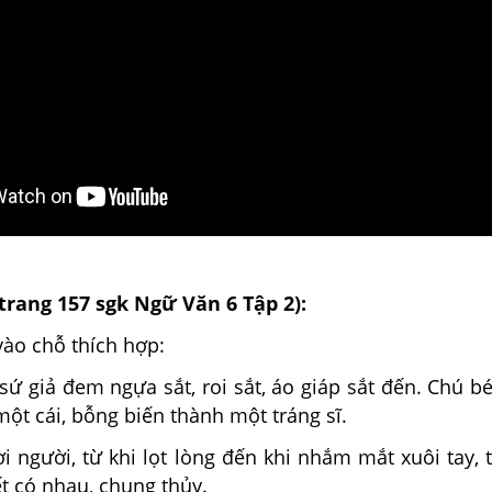
(trang 157 sgk Ngữ Văn 6 Tập 2):
vào chỗ thích hợp:
 sứ giả đem ngựa sắt, roi sắt, áo giáp sắt đến. Chú b
một cái, bỗng biến thành một tráng sĩ.
i người, từ khi lọt lòng đến khi nhắm mắt xuôi tay, t
t có nhau, chung thủy.