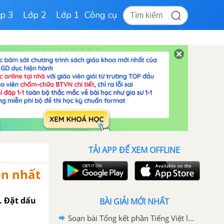
p 3
Lớp 2
Lớp 1
Công cụ
TẢI APP ĐỂ XEM OFFLINE
ọn nhất
. Đặt dấu
BÀI GIẢI MỚI NHẤT
Soạn bài Tổng kết phần Tiếng Việt lớp 6 tập 2 ngắn gọn nhất