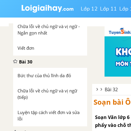
Cầu Long Biên - chứng nhân lịch
Lớp 12
Lớp 11
Lớp 
sử
Chữa lỗi về chủ ngữ và vị ngữ -
Ngắn gọn nhất
Viết đơn
Bài 30
Bức thư của thủ lĩnh da đỏ
Bài 32
Chữa lỗi về chủ ngữ và vị ngữ
(tiếp)
Soạn bài Ô
Luyện tập cách viết đơn và sửa
Soạn Văn lớp 6 
lỗi
phẩy vào chỗ t