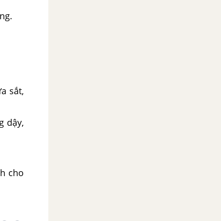
ng.
a sắt,
g dậy,
ch cho