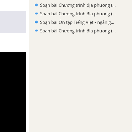
Soạn bài Chương trình địa phương (phần Văn và Tập làm văn) lớp 6 tập 2 ngắn gọn nhất
Soạn bài Chương trình địa phương (Phần Văn và Tập làm văn) - ngắn gọn nhất
Soạn bài Ôn tập Tiếng Việt - ngắn gọn nhất
Soạn bài Chương trình địa phương (phần Tiếng Việt): Rèn luyện chính tả - ngắn gọn nhất