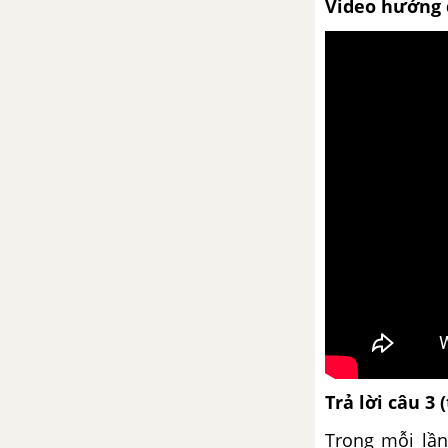
Video hướng 
Bức tranh của em gái tôi
Luyện nói về quan sát, tưởng
tượng, so sánh và nhận xét
trong văn miêu tả
Bài 21
Vượt thác
So sánh (tiếp)
Phương pháp tả cảnh
Viết bài tập làm văn số 5 - Văn
tả cảnh
Trả lời câu 3 
Bài 22
Trong mỗi lần