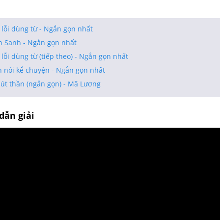
lỗi dùng từ - Ngắn gọn nhất
h Sanh - Ngắn gọn nhất
lỗi dùng từ (tiếp theo) - Ngắn gọn nhất
n nói kể chuyện - Ngắn gọn nhất
bút thần (ngắn gọn) - Mã Lương
dẫn giải