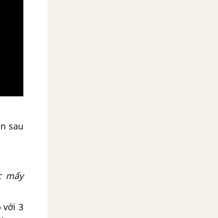
ần sau
c mấy
 với 3