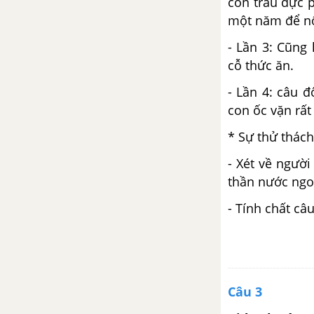
con trâu đực 
một năm để nộ
Bài học đường đời đầu tiên
- Lần 3: Cũng
cỗ thức ăn.
Phó từ
- Lần 4: câu 
Tìm hiểu chung về văn miêu tả
con ốc vặn rất 
* Sự thử thách
Bài 19
- Xét về người
Sông nước Cà Mau
thần nước ngo
So sánh
- Tính chất câ
Quan sát, tưởng tượng, so sánh
và nhận xét trong văn miêu tả
Câu 3
Bài 20