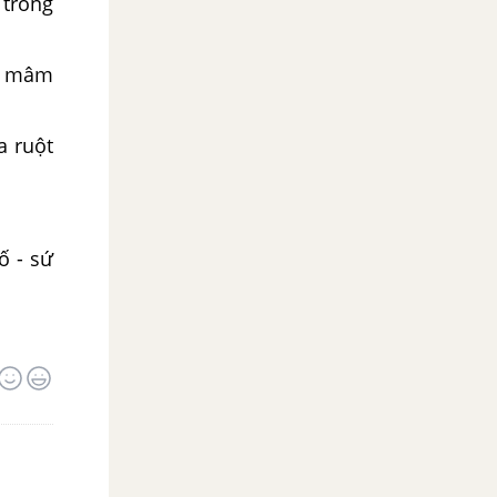
 trong
ba mâm
a ruột
ố - sứ