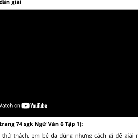
dẫn giải
(trang 74 sgk Ngữ Văn 6 Tập 1):
 thử thách, em bé đã dùng những cách gì để giải