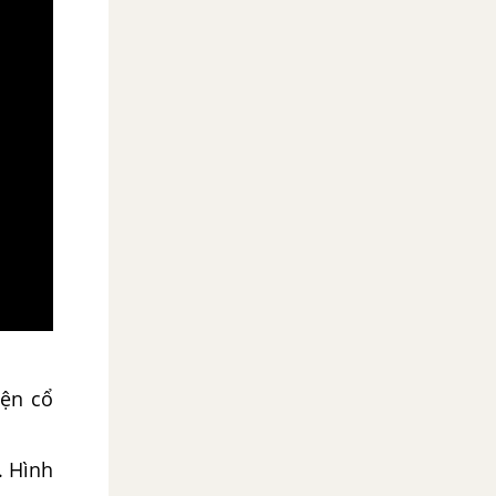
yện cổ
. Hình