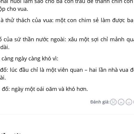
phải nuôi làm sao cho ba con trâu đẻ thành chín con
p cho vua.
 là thử thách của vua: một con chim sẻ làm được 
đố của sứ thần nước ngoài: xâu một sợi chỉ mảnh qu
dài.
 càng ngày càng khó vì:
 đố: lúc đầu chỉ là một viên quan – hai lần nhà vua đ
ài.
u đố: ngày một oái oăm và khó hơn.
Đánh giá: