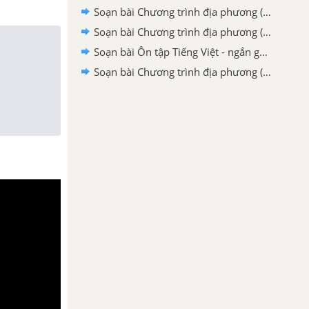
Soạn bài Chương trình địa phương (phần Văn và Tập làm văn) lớp 6 tập 2 ngắn gọn nhất
Soạn bài Chương trình địa phương (Phần Văn và Tập làm văn) - ngắn gọn nhất
Soạn bài Ôn tập Tiếng Việt - ngắn gọn nhất
Soạn bài Chương trình địa phương (phần Tiếng Việt): Rèn luyện chính tả - ngắn gọn nhất