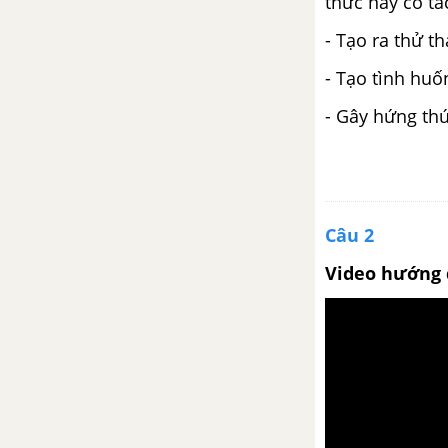
thức này có tá
- Tạo ra thử t
Bài 14
- Tạo tình huố
Con hổ có nghĩa
- Gây hứng th
Động từ
Cụm động từ
Câu 2
Bài 15
Video hướng 
Mẹ hiền dạy con
Tính từ cụm tính từ
Bài kiểm tra tổng hợp cuối học
kì 1