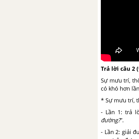
Bài 16
Thầy thuốc giỏi cốt nhất ở tấm
lòng
Hoạt động ngữ văn: Thi kể
chuyện
Chương trình địa phương (phần
Trả lời câu 2 
Tiếng Việt): Rèn luyện chính tả
Sự mưu trí, t
Bài 17
có khó hơn lần
* Sự mưu trí, 
Soạn bài Ôn tập Tiếng Việt
- Lần 1: trả 
Chương trình địa phương (Phần
đường?
”.
Văn và Tập làm văn)
- Lần 2: giải 
Bài 18