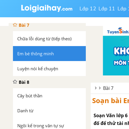
Lớp 12
Lớp 11
Lớp 
Chữa lỗi dùng từ
Bài 7
Chữa lỗi dùng từ (tiếp theo)
Em bé thông minh
Luyện nói kể chuyện
Bài 8
Bài 7
Cây bút thần
Soạn bài 
Danh từ
Soạn Văn lớp 6
đố để thử tài n
Ngôi kể trong văn tự sự