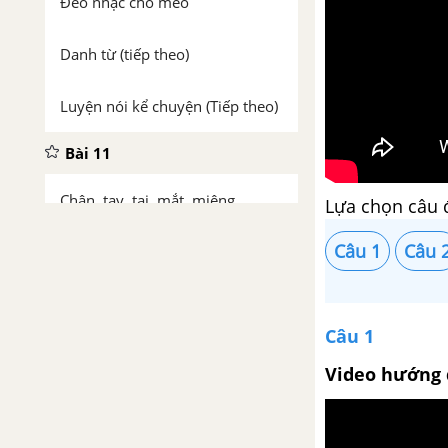
Đeo nhạc cho mèo
Danh từ (tiếp theo)
Luyện nói kể chuyện (Tiếp theo)
Bài 11
Chân, tay, tai, mắt, miệng
Lựa chọn câu 
(truyện ngụ ngôn)
Câu 1
Câu 
Cụm danh từ
Luyện tập xây dựng bài tự sự -
Câu 1
kể chuyện đời thường
Video hướng 
Bài 12
Treo biển