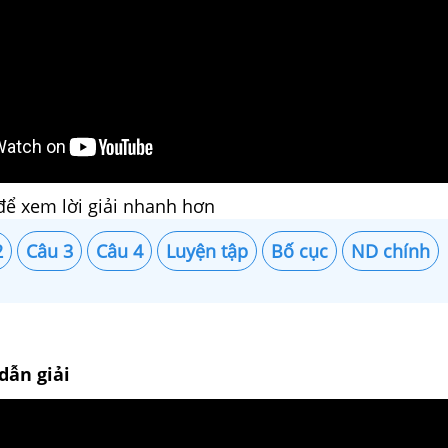
để xem lời giải nhanh hơn
2
Câu 3
Câu 4
Luyện tập
Bố cục
ND chính
dẫn giải