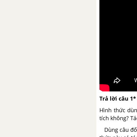
Lợn cưới, áo mới (truyện cười)
Số từ và lượng từ
Soạn bài Viết bài tập làm văn số
3 (ngắn gọn)
Kể chuyện tưởng tượng
Bài 13
Ôn tập truyện dân gian
Trả lời câu 1*
Hình thức dùn
Chỉ từ
tích không? Tá
Dùng câu đố để
Luyện tập kể chuyện tưởng
tượng