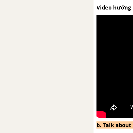
Lesson 1 - Unit 7 - Tiếng Anh 6
Video hướng 
Lesson 2 - Unit 7 - Tiếng Anh 6
Lesson 3 - Unit 7 - Tiếng Anh 6
Review – Unit 7 – Tiếng Anh 6
Writing – Unit 7 – Tiếng Anh 6
Unit 8: The World around Us
Từ vựng
Luyện tập từ vựng
b. Talk about
Lesson 1 - Unit 8 - Tiếng Anh 6