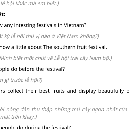
lễ hội khác mà em biết.)
ết:
any intesting festivals in Vietnam?
ất kỳ lễ hội thú vị nào ở Việt Nam không?)
know a little about The southern fruit festival.
 Mình biết một chút về Lễ hội trái cây Nam bộ.)
le do before the festival?
 gì trước lễ hội?)
s collect their best fruits and display beautifully 
ời nông dân thu thập những trái cây ngon nhất của
mặt trên khay.)
eople do during the festival?