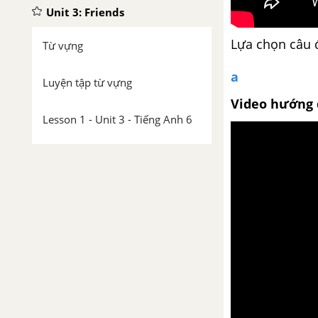
Unit 3: Friends
Lựa chọn câu 
Từ vựng
a
Luyện tập từ vựng
Video hướng 
Lesson 1 - Unit 3 - Tiếng Anh 6
Lesson 2 - Unit 3 - Tiếng Anh 6
Lesson 3 - Unit 3 - Tiếng Anh 6
Review – Unit 3 – Tiếng Anh 6
Writing – Unit 3 – Tiếng Anh 6
Unit 4: Festivals and free
time