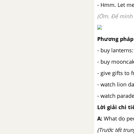
Từ vựng
- Hmm. Let m
(Ờm. Để mình
Luyện tập từ vựng
Lesson 1 - Unit 5 - Tiếng Anh 6
Phương pháp 
Lesson 2 - Unit 5 - Tiếng Anh 6
- buy lanterns
- buy mooncak
Lesson 3 - Unit 5 - Tiếng Anh 6
- give gifts to
Review – Unit 5 – Tiếng Anh 6
- watch lion 
Writing – Unit 5 – Tiếng Anh 6
- watch parad
Lời giải chi ti
Unit 6: Community services
A:
What do peo
Từ vựng
(Trước tết tru