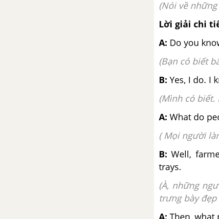
(Nói về những 
Lesson 2 - Unit 8 - Tiếng Anh 6
Lời giải chi ti
Lesson 3 - Unit 8 - Tiếng Anh 6
A:
Do you know 
(Bạn có biết b
Review – Unit 8 – Tiếng Anh 6
B:
Yes, I do. I 
Writing – Unit 8 – Tiếng Anh 6
(Mình có biết.
Unit 9: Houses in the Future
A:
What do peop
( Mọi người làm
Từ vựng
B:
Well, farmer
Luyện tập từ vựng
trays.
(À, những ngư
Lesson 1 - Unit 9 - Tiếng Anh 6
trưng bày đẹp 
Lesson 2 - Unit 9 - Tiếng Anh 6
A:
Then, what p