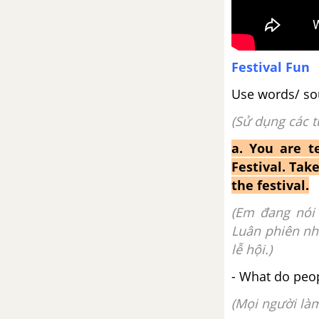
Từ vựng
Festival Fun
Luyện tập từ vựng
Use words/ sou
Lesson 1 - Unit 4 - Tiếng Anh 6
(Sử dụng các t
Lesson 2 - Unit 4 - Tiếng Anh 6
a. You are t
Festival. Tak
Lesson 3 - Unit 4 - Tiếng Anh 6
the festival.
(Em đang nói 
Review – Unit 4 – Tiếng Anh 6
Luân phiên nh
lễ hội.)
Writing – Unit 4 – Tiếng Anh 6
- What do peop
Unit 5: Around town
(Mọi người làm