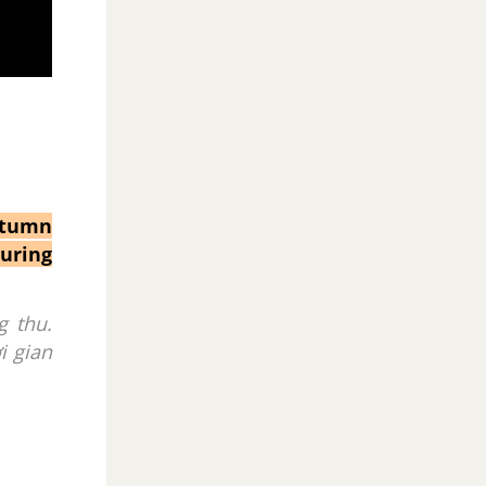
utumn
during
g thu.
i gian