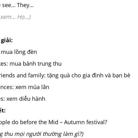
e see… They…
 xem… Họ…)
giải:
: mua lồng đèn
es: mua bánh trung thu
 friends and family: tặng quà cho gia đình và bạn bè
dances: xem múa lân
es: xem diễu hành
ết:
ple do before the Mid – Autumn festival?
ng thu mọi người thường làm gì?)