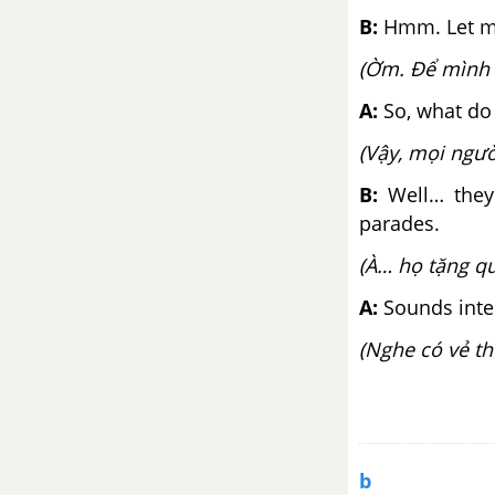
Luyện tập từ vựng
B:
Hmm. Let me
(Ờm. Để mình 
Lesson 1 - Unit 6 - Tiếng Anh 6
A:
So, what do 
Lesson 2 - Unit 6 - Tiếng Anh 6
(Vậy, mọi người
Lesson 3 - Unit 6 - Tiếng Anh 6
B:
Well… they 
parades.
Review – Unit 6 – Tiếng Anh 6
(À… họ tặng qu
Writing – Unit 6 – Tiếng Anh 6
A:
Sounds inte
(Nghe có vẻ thú
Unit 7: Movies
Từ vựng
Luyện tập từ vựng
b