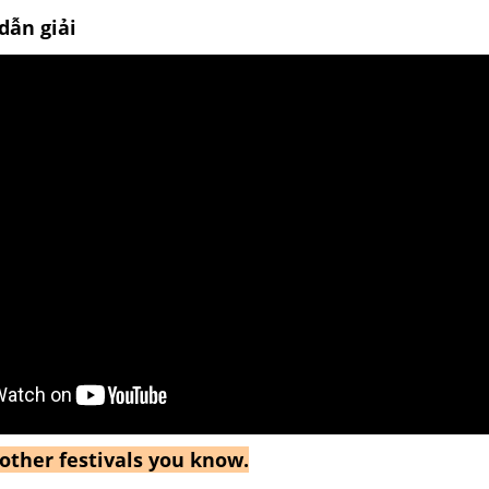
dẫn giải
 other festivals you know.