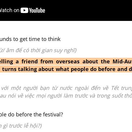
nds to get time to think
ừ/ âm để có thời gian suy nghĩ)
elling a friend from overseas about the Mid-A
e turns talking about what people do before and 
với một người bạn từ nước ngoài đến về Tết trun
au nói về việc mọi người
làm trước và trong suốt thờ
le do before the festival?
 gì trước lễ hội?)