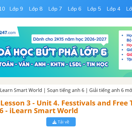
10
Lớp 9
Lớp 8
Lớp 7
Lớp 6
Lớp 5
Lớp 4
Lớ
 iLearn Smart World | Soạn tiếng anh 6 | Giải tiếng anh 6 mớ
Lesson 3 - Unit 4. Fesstivals and Free 
6 - iLearn Smart World
Tải về