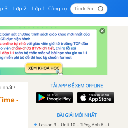
p 3
Lớp 2
Lớp 1
Công cụ
TẢI APP ĐỂ XEM OFFLINE
i nhất
Time -
BÀI GIẢI MỚI NHẤT
Lesson 3 – Unit 10 – Tiếng Anh 6 – iLearn Smart World