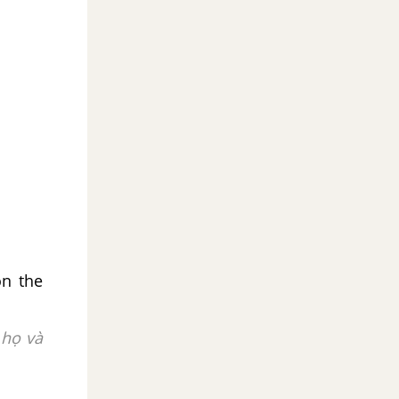
on the
 họ và