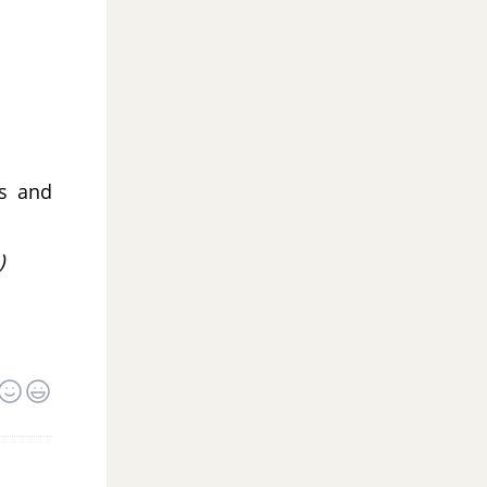
es and
)