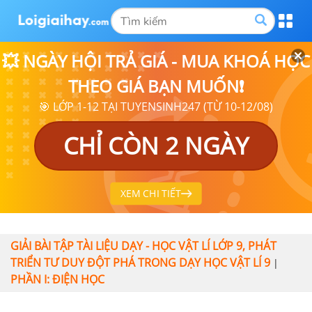
💥 NGÀY HỘI TRẢ GIÁ - MUA KHOÁ HỌC
THEO GIÁ BẠN MUỐN❗
🎯 LỚP 1-12 TẠI TUYENSINH247 (TỪ 10-12/08)
CHỈ CÒN 2 NGÀY
XEM CHI TIẾT
GIẢI BÀI TẬP TÀI LIỆU DẠY - HỌC VẬT LÍ LỚP 9, PHÁT
TRIỂN TƯ DUY ĐỘT PHÁ TRONG DẠY HỌC VẬT LÍ 9
|
PHẦN I: ĐIỆN HỌC