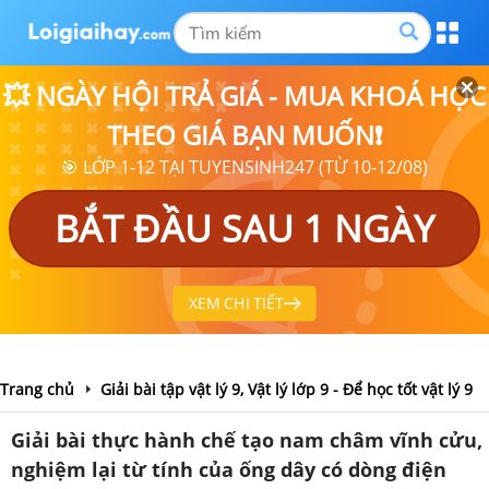
💥 NGÀY HỘI TRẢ GIÁ - MUA KHOÁ HỌC
THEO GIÁ BẠN MUỐN❗
🎯 LỚP 1-12 TẠI TUYENSINH247 (TỪ 10-12/08)
BẮT ĐẦU SAU 1 NGÀY
XEM CHI TIẾT
Trang chủ
Giải bài tập vật lý 9, Vật lý lớp 9 - Để học tốt vật lý 9
Giải bài thực hành chế tạo nam châm vĩnh cửu,
nghiệm lại từ tính của ống dây có dòng điện