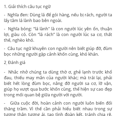
1. Giải thích câu tục ngữ
- Nghĩa đen: Dùng lá để gói hàng, nếu bị rách, người ta
lấy tâm lá lành bao bên ngoài.
- Nghĩa bóng: “lá lành" là con người lúc yên ổn, thuận
lợi, giàu có. Còn “lá rách” là con người lúc sa cơ, thất
thế, nghèo khó.
- Câu tục ngữ khuyên con người nên biết giúp đỡ, đùm
bọc những người gặp cảnh khốn cùng, khó khán.
2
Đánh giá
.
- Nhắc nhở chúng ta dùng thờ ơ, ghẻ lạnh trước khổ
đau, thiếu may mắn của người khác; mà trái lại, phải
biết hết lòng đùm bọc, nâng đỡ người sa cơ, lỡ vận,
giúp họ vượt qua bước khốn cùng, thể hiện sự cao đẹp
trong mối quan bệ giữa người với người.
- Giữa cuộc đời, hoàn cảnh con người luôn biến đổi
thăng trầm. Vì thế cần phải hiểu biết nhau trong sự
tương thân tương ái, tạo tình đoàn kết, tránh chia rẽ,