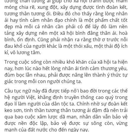
tương thân tương ái giúp cho xã hội tránh được mầm
móng chia rẽ, xung đột, xây dựng được tình đoàn kết,
tương thân tương ối. Điều đó cho thấy rằng lòng nhân
ái hay tình cảm nhân đạo chính là một phẩm chất tốt
đẹp mà mỗi cá nhân cần phải có để lấy đó làm nền
tảng xây dựng nên một xã hội bình đẳng thân ái. hoà
bình, ổn định. Cũng phải nhận ra rằng thờ ơ trước nỗi
đau khổ của người khác là một thói xấu, một thái độ ích
kỉ, vô lương tâm.
Trong cuộc sống còn nhiều khó khăn của xã hội ta hiện
nay, hơn lúc nào hết lòng nhân ái tình cảm thương yêu,
đùm bọc lẫn nhau, phải được nâng lên thành ý thức tự
giác trong mỗi con người chúng ta.
Câu tục ngữ này đã được tiếp nô'i bao đời trong các thế
hệ người Việt, khẳng định truyền thống cao quý trong
đạo lí làm người của dân tộc ta. Chính nhờ sự đoàn kết
keo sơn, tinh thần tương thân tương ái đậm đà nên trải
qua bao cuộc xâm lược dã man, nhân dân vẫn bảo vệ
được nền độc lập, bảo vệ được sự sông còn, vừng
mạnh của đất nước cho đến ngày nay.