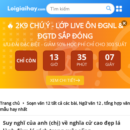
🔥 2K9 CHÚ Ý - LỚP LIVE ÔN ĐGNL &
ĐGTD SẮP ĐÓNG
ƯU ĐÃI ĐẶC BIỆT - GIẢM 50% HỌC PHÍ CHỈ CHO 300 SUẤT
13
35
07
CHỈ CÒN
GIỜ
PHÚT
GIÂY
XEM CHI TIẾT
Trang chủ
Soạn văn 12 tất cả các bài, Ngữ văn 12 , tổng hợp văn
mẫu hay nhất
Suy nghĩ của anh (chị) về nghĩa cử cao đẹp lá