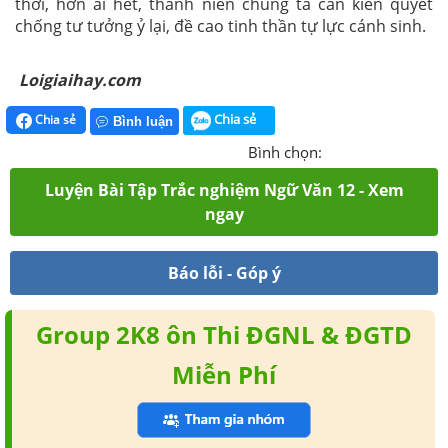
thời, hơn ai hết, thanh niên chúng ta cần kiên quyết
chống tư tưởng ỷ lại, đề cao tinh thần tự lực cánh sinh.
Loigiaihay.com
Chia sẻ
Chia sẻ
Bình luận
Bình chọn:
Luyện Bài Tập Trắc nghiệm Ngữ Văn 12 - Xem
ngay
Báo lỗi - Góp ý
Group 2K8 ôn Thi ĐGNL & ĐGTD
Miễn Phí