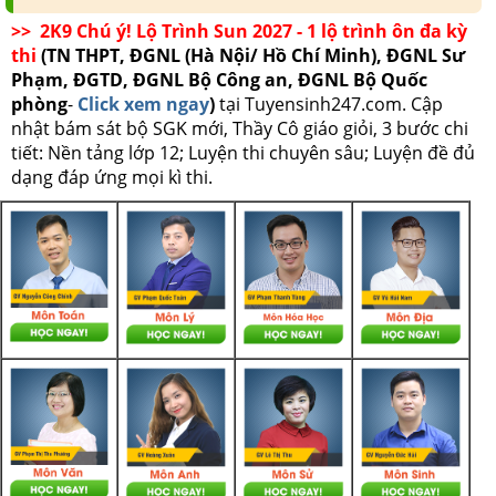
>> 2K9 Chú ý! Lộ Trình Sun 2027 - 1 lộ trình ôn đa kỳ
thi
(TN THPT, ĐGNL (Hà Nội/ Hồ Chí Minh), ĐGNL Sư
Phạm, ĐGTD, ĐGNL Bộ Công an, ĐGNL Bộ Quốc
phòng
-
Click xem ngay
)
tại Tuyensinh247.com.
Cập
nhật bám sát bộ SGK mới, Thầy Cô giáo giỏi, 3 bước chi
tiết: Nền tảng lớp 12; Luyện thi chuyên sâu; Luyện đề đủ
dạng đáp ứng mọi kì thi.