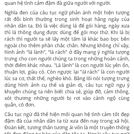
quan hệ tình cảm đậm đà giữa người với người.
Nghĩa đen của câu tục ngữ phản ánh một hiện tượng
rất đỗi bình thường trong sinh hoạt hằng ngày của
nhân dân ta. Đó là việc dùng lá để gói hàng, ngày xưa
thì lá thông dụng được dùng để gói mọi thứ. Khi lá bị
rách thì người ta sẽ lấy một tấm lá khác bao bọc bên
ngoài cho thêm phần chắc chắn. Nhưng không chỉ vậy,
hình ảnh “lá lành”, “lá rách” ở đây mang ý nghĩa tượng
trưng cho con người chúng ta trong những hoàn cảnh,
thời điểm khác nhau. "Lá lành" là con người lúc yên ổn,
thuận lợi, giàu có. Còn ngược lại “
lá
rách" là con người
lúc sa cơ, thất thế, nghèo khó. Bằng lối nói tượng trưng
dùng hình ảnh cụ thể và giản dị, câu tục ngữ ngụ ý
khuyên chúng ta nên biết chia sẻ, giúp đỡ, cảm thông,
xót thương những người bị rơi vào cảnh ngộ cùng
quẫn, cô đơn.
Câu tục ngừ đã thể hiện mối quan hệ tình cảm tốt đẹp
đậm đà của nhân dân ta từ xưa đến nay trong xã hội.
Đoàn kết, tương thân tương ái vốn là một truyền thống