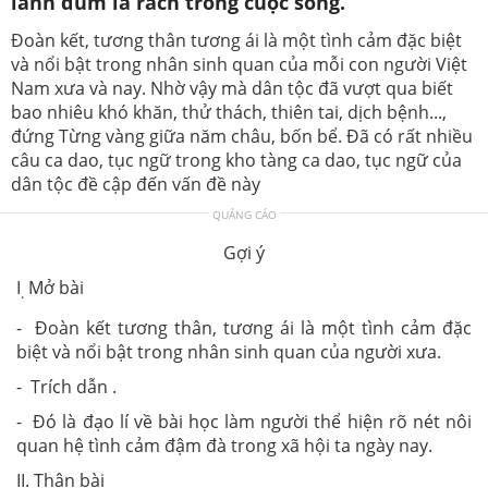
lành đùm lá rách trong cuộc sống.
Đoàn kết, tương thân tương ái là một tình cảm đặc biệt
và nổi bật trong nhân sinh quan của mỗi con người Việt
Nam xưa và nay. Nhờ vậy mà dân tộc đã vượt qua biết
bao nhiêu khó khăn, thử thách, thiên tai, dịch bệnh...,
đứng Từng vàng giữa năm châu, bốn bể. Đã có rất nhiều
câu ca dao, tục ngữ trong kho tàng ca dao, tục ngữ của
dân tộc đề cập đến vấn đề này
QUẢNG CÁO
Gợi ý
I
Mở bài
.
- Đoàn kết tương thân, tương ái là một tình cảm đặc
biệt và nổi bật trong nhân sinh quan của người xưa.
- Trích dẫn .
- Đó là đạo lí về bài học làm người thể hiện rõ nét nôi
quan hệ tình cảm đậm đà trong xã hội ta ngày nay.
II. Thân bài