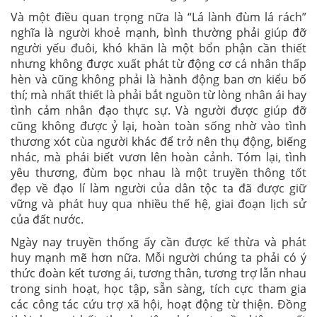
Và một điều quan trọng nữa là “Lá lành đùm lá rách”
nghĩa là người khoẻ mạnh, bình thường phải giúp đỡ
người yếu đuôi, khó khăn là một bổn phận cần thiết
nhưng không được xuất phát từ động cơ cá nhân thấp
hèn và cũng không phải là hành động ban ơn kiểu bố
thí; mà nhất thiết là phải bắt nguồn từ lòng nhân ái hay
tình cảm nhân đạo thực sự. Và người được giúp đỡ
cũng không được ỷ lại, hoàn toàn sống nhờ vào tình
thương xót cùa người khác để trở nên thụ động, biếng
nhác, mà phái biết vươn lên hoàn cảnh. Tóm lại, tình
yêu thương, đùm bọc nhau là một truyền thông tốt
đẹp về đạo lí làm người của dân tộc ta đã được giữ
vững và phát huy qua nhiều thế hệ, giai đoạn lịch sử
của đất nước.
Ngày nay truyền thống ấy cần được kế thừa và phát
huy mạnh mẽ hơn nữa. Mỗi người chúng ta phải có ý
thức đoàn kết tương ái, tương thân, tương trợ lẫn nhau
trong sinh hoạt, học tập, sẵn sàng, tích cực tham gia
các công tác cứu trợ xã hội, hoạt động từ thiện. Đồng