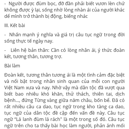
- Người được đùm bọc, đỡ đần phải biết vươn lèn chứ
không được ỳ lại, sống nhờ lòng nhàn ái của người khác
dể mình trở thành bị động, biếng nhác
III. Kết bài
- Nhấn mạnh ý nghĩa và giá trị câu tục ngữ trong đời
sống thực tế ngày nay.
- Liên hệ bản thân: Cần có lòng nhân ái, ý thức đoàn
kết, tương thân, tương trợ.
Bài làm
Đoàn kết, tương thân tương ái là một tình cảm đặc biệt
và nổi bật trong nhân sinh quan của mỗi con người
Việt Nam xưa và nay. Nhờ vậy mà dân tộc đã vượt qua
biết bao nhiêu khó khăn, thử thách, thiên tai, dịch
bệnh..., đứng Từng vàng giữa năm châu, bốn bể. Đã có
rất nhiều câu ca dao, tục ngữ trong kho tàng ca dao,
tục ngữ của dân tộc đề cập đến vấn đề này. Câu tục
ngữ “Lá lanh đùm lá rách" là một trong số đó. Câu tục
ngữ trên cho ta thấy bài học làm người, phản ánh mối