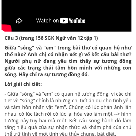
Câu 3 (trang 156 SGK Ngữ văn 12 tập 1)
Giữa "sóng" và "em" trong bài thơ có quan hệ như
thế nào? Anh chị có nhận xét gì vể kêt cấu bài thơ?
Người phụ nữ đang yêu tìm thấy sự tương đồng
giữa các trạng thái tâm hồn mình với những con
sóng. Hãy chỉ ra sự tương đồng đó.
Lời giải chi tiết:
- Giữa "sóng" và "em" có quan hệ tương đồng, vì các chi
tiết về "sóng" chính là những chi tiết ẩn dụ cho tình yêu
và tâm hồn nhân vật “em". Chúng có lúc phản ánh lẫn
nhau, có lúc tách rời có lúc lại hòa vào làm một --> hình
tượng này tuy hai mà một. Kết cấu song hành đó làm
tăng hiệu quả của sự nhận thức và khám phá của chủ
thể trữ tình về một tình yêu thủy chung, bất diệt.