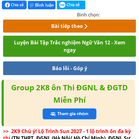
Chia sẻ
Chia sẻ
Bình luận
Bình chọn:
Bài tiếp theo
Luyện Bài Tập Trắc nghiệm Ngữ Văn 12 - Xem
ngay
Báo lỗi - Góp ý
Group 2K8 ôn Thi ĐGNL & ĐGTD
Miễn Phí
>> 2K9 Chú ý! Lộ Trình Sun 2027 - 1 lộ trình ôn đa kỳ
thi
(TN THPT, ĐGNL (Hà Nội/ Hồ Chí Minh), ĐGNL Sư