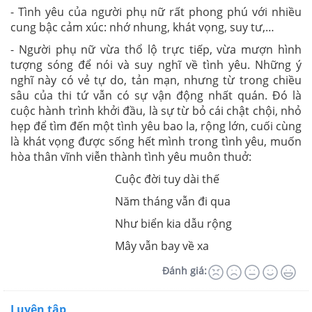
- Tình yêu của người phụ nữ rất phong phú với nhiều
cung bậc cảm xúc: nhớ nhung, khát vọng, suy tư,…
- Người phụ nữ vừa thổ lộ trực tiếp, vừa mượn hình
tượng sóng để nói và suy nghĩ về tình yêu. Những ý
nghĩ này có vẻ tự do, tản mạn, nhưng từ trong chiều
sâu của thi tứ vẫn có sự vận động nhất quán. Đó là
cuộc hành trình khởi đầu, là sự từ bỏ cái chật chội, nhỏ
hẹp để tìm đến một tình yêu bao la, rộng lớn, cuối cùng
là khát vọng được sống hết mình trong tình yêu, muốn
hòa thân vĩnh viễn thành tình yêu muôn thuở:
Cuộc đời tuy dài thế
Năm tháng vẫn đi qua
Như biển kia dẫu rộng
Mây vẫn bay về xa
Đánh giá:
Luyện tập