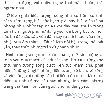
thể, sinh động, với nhiều trạng thái mâu thuẫn, trái
ngược nhau.
- Ở lớp nghĩa biểu tượng, sóng như có hồn, có tính
cách, tâm trạng, biết bộc bạch, giãi bày, biết diễn tả sự
phong phú, phức tạp nhiều khi đầy mâu thuẫn trong
tâm hồn người phụ nữ đang yêu: khi bồng bột sôi nổi,
lúc kín đáo sâu sắc; vừa đắm say vừa tỉnh táo; vừa nồng
nhiệt vừa âm thầm,... Tất cả làm nổi bật trạng thái bất
yên, thao thức những tràn đầy hạnh phúc
- Hình tượng sóng được khắc hoạ cụ thể, sinh động và
toàn vẹn qua mạch kết nối các khổ thơ. Qua từng khổ
thơ, hình tượng sóng được liên tục khám phá, phát
hiện. Những ý nghĩ, những liên tưởng về biển, về sóng
và gió cùng với những câu hỏi liên tiếp được đặt ra đã
diễn tả tinh tế mà sâu sắc những tình cảm, những
trạng thái tâm hồn của người phụ nữ đang yêu.
Đánh giá: