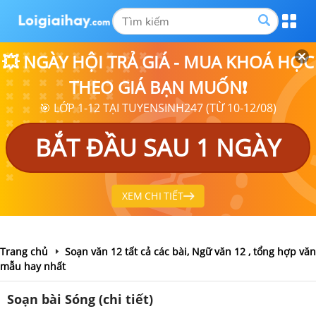
💥 NGÀY HỘI TRẢ GIÁ - MUA KHOÁ HỌC
THEO GIÁ BẠN MUỐN❗
🎯 LỚP 1-12 TẠI TUYENSINH247 (TỪ 10-12/08)
BẮT ĐẦU SAU 1 NGÀY
XEM CHI TIẾT
Trang chủ
Soạn văn 12 tất cả các bài, Ngữ văn 12 , tổng hợp văn
mẫu hay nhất
Soạn bài Sóng (chi tiết)