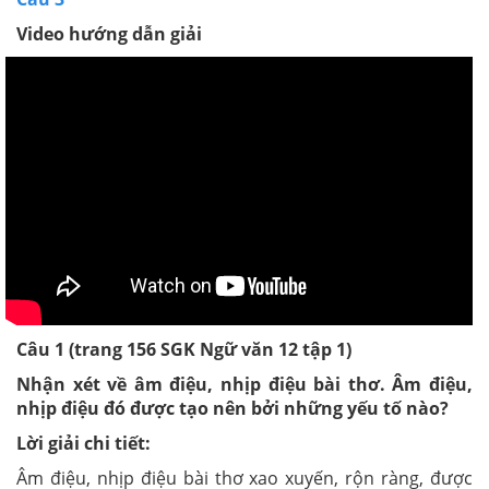
Video hướng dẫn giải
Câu 1 (trang 156 SGK Ngữ văn 12 tập 1)
Nhận xét về âm điệu, nhịp điệu bài thơ. Âm điệu,
nhịp điệu đó được tạo nên bởi những yếu tố nào?
Lời giải chi tiết:
Âm điệu, nhịp điệu bài thơ xao xuyến, rộn ràng, được