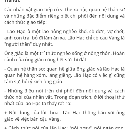
Trả lời:
Các nhân vật giao tiếp có vị thế xã hội, quan hệ thân sơ
và những đặc điểm riêng biệt chi phối đến nội dung và
cách thức giao tiếp:
- Lão Hạc là một lão nông nghèo khổ, cô đơn, vợ chết,
anh con trai bỏ đi làm ăn xa. Lão Hạc chỉ có cậu Vàng là
"người thân" duy nhất.
Ông giáo là một trí thức nghèo sống ở nông thôn. Hoàn
cảnh của ông giáo cũng hết sức bi đát.
- Quan hệ thân sơ: quan hệ giữa ông giáo và lão Hạc là
quan hệ hàng xóm, láng giềng. Lão Hạc có việc gì cũng
tâm sự, hỏi ý kiến ông giáo.
- Những điều nói trên chi phối đến nội dung và cách
thức nói của nhân vật. Trong đoạn trích, ở lời thoại thứ
nhất của lão Hạc ta thấy rất rõ:
+ Nội dung của lời thoại: Lão Hạc thông báo với ông
giáo về việc bán cậu Vàng.
+ Cách thức nói của lão Hạc: "nói ngay", nói ngắn gọn,