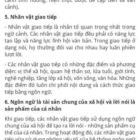
cảnh tình huống, hiện thực được đề cập đến và văn
cảnh).
5. Nhân vật giao tiếp
- Nhân vật giao tiếp là nhân tố quan trọng nhất trong
ngữ cảnh. Các nhân vật giao tiếp đều phải có năng lực
tạo lập và năng lực lĩnh hội văn bản. Trong giao tiếp ở
dạng nói, họ thường đổi vai cho nhau hay luân phiên
lượt lời.
- Các nhân vật giao tiếp có những đặc điểm và phương
diện: vị thế xã hội, quan hệ thân sơ, lứa tuổi, giới tính,
nghề nghiệp, tầng lớp xã hội, vốn sống, văn hóa. Những
đặc điểm đó luôn chi phối nội dung và cách thức giao
tiếp bằng ngôn ngữ.
6. Ngôn ngữ là tài sản chung của xã hội và lời nói là
sản phẩm của cá nhân
Khi giao tiếp, các nhân vật giao tiếp sử dụng ngôn ngữ
chung của xã hội để tạo ra lời nói - những sản phẩm cụ
thể của cá nhân. Trong hoạt động đó, các nhân vật giao
tiếp vừa sử dụng những yếu tố của hệ thống ngôn ngữ