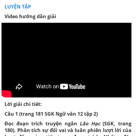
LUYỆN TẬP
Video hướng dẫn giải
Lời giải chi tiết:
Câu 1 (trang 181 SGK Ngữ văn 12 tập 2)
Đọc đoạn trích truyện ngắn
Lão Hạc
(SGK, trang
180). Phân tích sự đổi vai và luân phiên lượt lời của