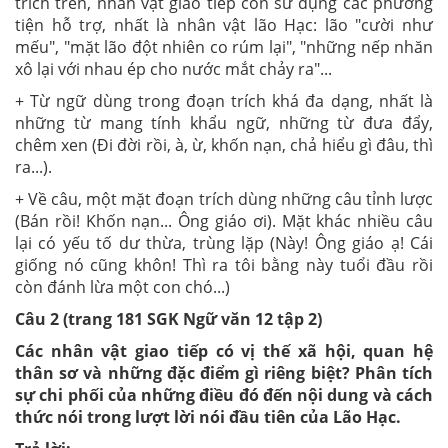
trích trên, nhân vật giao tiếp còn sử dụng các phương
tiện hỗ trợ, nhất là nhân vật lão Hạc: lão "cười như
mếu", "mặt lão đột nhiên co rúm lại", "những nếp nhăn
xô lại với nhau ép cho nước mắt chảy ra"...
+ Từ ngữ dùng trong đoạn trích khá đa dạng, nhất là
những từ mang tính khẩu ngữ, những từ đưa đẩy,
chêm xen (Đi đời rồi, à, ừ, khốn nạn, chả hiểu gì đâu, thì
ra...).
+ Về câu, một mặt đoạn trích dùng những câu tỉnh lược
(Bán rồi! Khốn nạn... Ông giáo ơi). Mặt khác nhiều câu
lại có yếu tố dư thừa, trùng lặp (Này! Ông giáo ạ! Cái
giống nó cũng khôn! Thì ra tôi bằng này tuổi đầu rồi
còn đánh lừa một con chó...)
Câu 2 (trang 181 SGK Ngữ văn 12 tập 2)
Các nhân vật giao tiếp có vị thế xã hội, quan hệ
thân sơ và những đặc điểm gì riêng biệt? Phân tích
sự chi phối của những điều đó đến nội dung và cách
thức nói trong lượt lời nói đầu tiên của Lão Hạc.