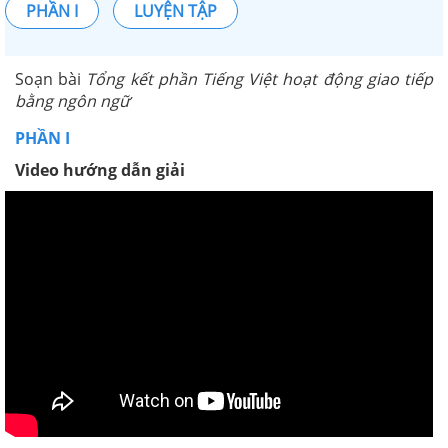
PHẦN I
LUYỆN TẬP
Soạn bài
Tổng kết phần Tiếng Việt hoạt động giao tiếp
bằng ngôn ngữ
PHẦN I
Video hướng dẫn giải