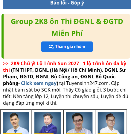
Báo lỗi - Góp ý
Group 2K8 ôn Thi ĐGNL & ĐGTD
Miễn Phí
>> 2K9 Chú ý! Lộ Trình Sun 2027 - 1 lộ trình ôn đa kỳ
thi
(TN THPT, ĐGNL (Hà Nội/ Hồ Chí Minh), ĐGNL Sư
Phạm, ĐGTD, ĐGNL Bộ Công an, ĐGNL Bộ Quốc
phòng
-
Click xem ngay
)
tại Tuyensinh247.com.
Cập
nhật bám sát bộ SGK mới, Thầy Cô giáo giỏi, 3 bước chi
tiết: Nền tảng lớp 12; Luyện thi chuyên sâu; Luyện đề đủ
dạng đáp ứng mọi kì thi.