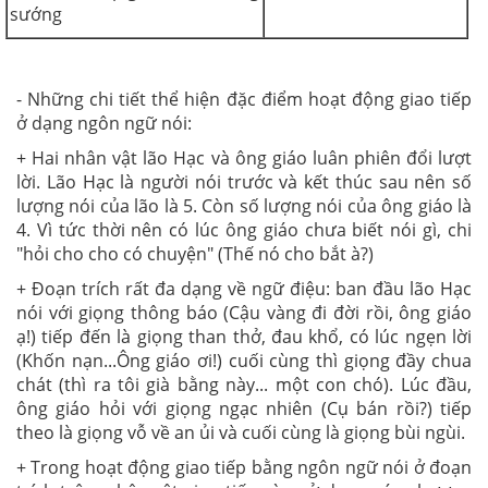
sướng
- Những chi tiết thể hiện đặc điểm hoạt động giao tiếp
ở dạng ngôn ngữ nói:
+ Hai nhân vật lão Hạc và ông giáo luân phiên đổi lượt
lời. Lão Hạc là người nói trước và kết thúc sau nên số
lượng nói của lão là 5. Còn số lượng nói của ông giáo là
4. Vì tức thời nên có lúc ông giáo chưa biết nói gì, chi
"hỏi cho cho có chuyện" (Thế nó cho bắt à?)
+ Đoạn trích rất đa dạng về ngữ điệu: ban đầu lão Hạc
nói với giọng thông báo (Cậu vàng đi đời rồi, ông giáo
ạ!) tiếp đến là giọng than thở, đau khổ, có lúc ngẹn lời
(Khốn nạn...Ông giáo ơi!) cuối cùng thì giọng đầy chua
chát (thì ra tôi già bằng này... một con chó). Lúc đầu,
ông giáo hỏi với giọng ngạc nhiên (Cụ bán rồi?) tiếp
theo là giọng vỗ về an ủi và cuối cùng là giọng bùi ngùi.
+ Trong hoạt động giao tiếp bằng ngôn ngữ nói ở đoạn