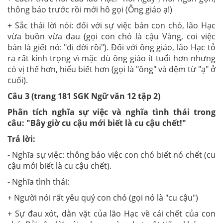
thông báo trước rồi mới hô gọi (Ông giáo ạ!)
+ Sắc thái lời nói: đối với sự việc bán con chó, lão Hạc
vừa buồn vừa đau (gọi con chó là cậu Vàng, coi việc
bán là giết nó: "đi đời rồi"). Đối với ông giáo, lão Hạc tỏ
ra rất kính trọng vì mặc dù ông giáo ít tuổi hơn nhưng
có vị thế hơn, hiểu biết hơn (gọi là "ông" và đệm từ "ạ" ở
cuối).
Câu 3 (trang 181 SGK Ngữ văn 12 tập 2)
Phân tích nghĩa sự việc và nghĩa tình thái trong
câu: "Bây giờ cu cậu mới biết là cu cậu chết!"
Trả lời:
- Nghĩa sự việc: thông báo việc con chó biết nó chết (cu
cậu mới biết là cu cậu chết).
- Nghĩa tình thái:
+ Người nói rất yêu quý con chó (gọi nó là "cu cậu")
+ Sự đau xót, dằn vặt của lão Hạc về cái chết của con