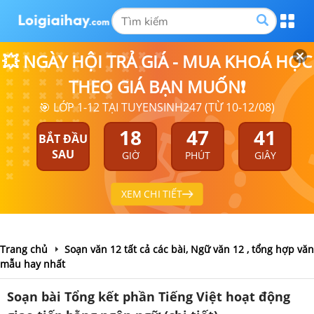
💥 NGÀY HỘI TRẢ GIÁ - MUA KHOÁ HỌC
THEO GIÁ BẠN MUỐN❗
🎯 LỚP 1-12 TẠI TUYENSINH247 (TỪ 10-12/08)
18
47
41
BẮT ĐẦU
SAU
GIỜ
PHÚT
GIÂY
XEM CHI TIẾT
Trang chủ
Soạn văn 12 tất cả các bài, Ngữ văn 12 , tổng hợp văn
mẫu hay nhất
Soạn bài Tổng kết phần Tiếng Việt hoạt động