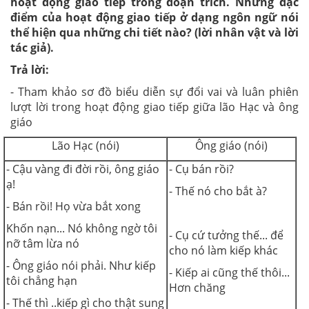
hoạt động giao tiếp trong đoạn trích. Những đặc
điểm của hoạt động giao tiếp ở dạng ngôn ngữ nói
thể hiện qua những chi tiết nào? (lời nhân vật và lời
tác giả).
Trả lời:
- Tham khảo sơ đồ biểu diễn sự đổi vai và luân phiên
lượt lời trong hoạt động giao tiếp giữa lão Hạc và ông
giáo
Lão Hạc (nói)
Ông giáo (nói)
- Cậu vàng đi đời rồi, ông giáo
- Cụ bán rồi?
ạ!
- Thế nó cho bắt à?
- Bán rồi! Họ vừa bắt xong
Khốn nạn... Nó không ngờ tôi
- Cụ cứ tưởng thế... để
nỡ tâm lừa nó
cho nó làm kiếp khác
- Ông giáo nói phải. Như kiếp
- Kiếp ai cũng thế thôi...
tôi chẳng hạn
Hơn chăng
- Thế thì ..kiếp gì cho thật sung