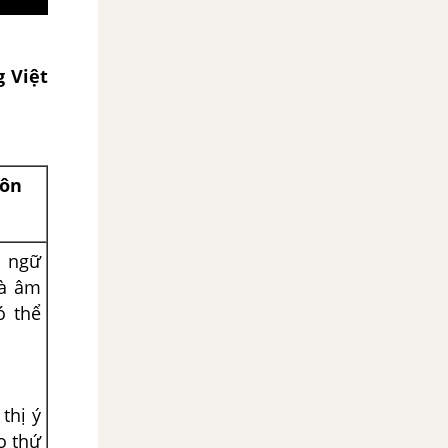
g Việt
gôn
a ngữ
là âm
ó thể
thị ý
o thứ