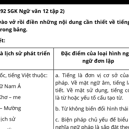
192 SGK Ngữ văn 12 tập 2)
ào vở rồi điền những nội dung cần thiết về tiến
trong bảng.
ết:
 lịch sử phát triển
Đặc điểm của loại hình n
ngữ đơn lập
c, tiếng Việt thuộc:
a. Tiếng là đơn vị cơ sở củ
pháp. Về mặt ngữ âm, tiếng 
gữ Nam Á
tiết. Về mặt sử dụng, tiếng c
Khơ – me
là từ hoặc yếu tố cấu tạo từ.
t – Mường
b. Từ không biến đổi hình thái
lịch sử
c. Biện pháp chủ yếu đế biểu 
nghĩa ngữ pháp là sắp đặt the