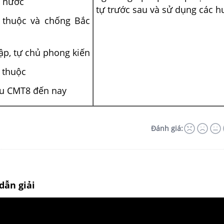
g nước
tự trước sau và sử dụng các hư
c thuộc và chống Bắc
lập, tự chủ phong kiến
p thuộc
sau CMT8 đến nay
Đánh giá:
dẫn giải