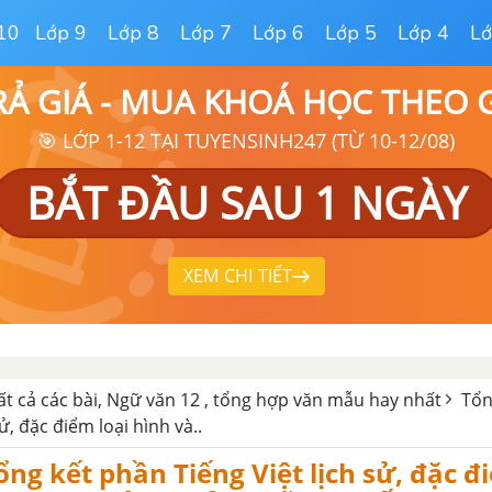
10
Lớp 9
Lớp 8
Lớp 7
Lớp 6
Lớp 5
Lớp 4
Lớ
RẢ GIÁ - MUA KHOÁ HỌC THEO
🎯 LỚP 1-12 TẠI TUYENSINH247 (TỪ 10-12/08)
BẮT ĐẦU SAU 1 NGÀY
XEM CHI TIẾT
ất cả các bài, Ngữ văn 12 , tổng hợp văn mẫu hay nhất
Tổn
sử, đặc điểm loại hình và..
ổng kết phần Tiếng Việt lịch sử, đặc đ