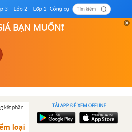
p 3
Lớp 2
Lớp 1
Công cụ
 GIÁ BẠN MUỐN❗
TẢI APP ĐỂ XEM OFFLINE
g kết phần
iểm loại