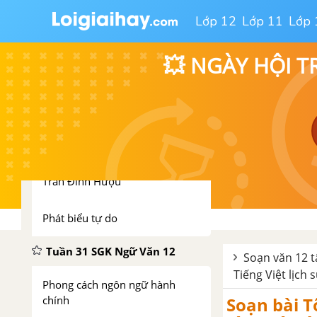
Lớp 12
Lớp 11
Lớp 
Hồn Trương Ba Da Hàng Thịt -
Lưu Quang Vũ
💥 NGÀY HỘI T
Diễn đạt trong văn nghị luận
(tiếp theo)
Tuần 30 SGK Ngữ Văn 12
Nhìn về vốn văn hóa dân tộc -
Trần Đình Hượu
Phát biểu tự do
Tuần 31 SGK Ngữ Văn 12
Soạn văn 12 t
Tiếng Việt lịch 
Phong cách ngôn ngữ hành
chính
Soạn bài T