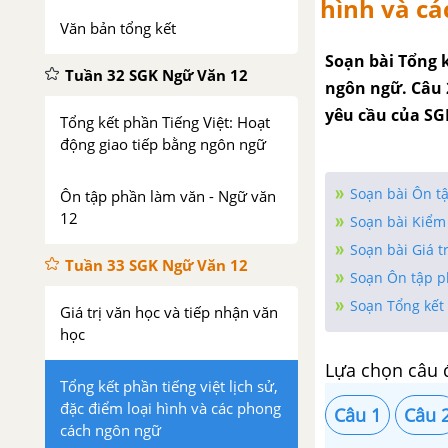
hình và cá
Văn bản tổng kết
Soạn bài Tổng k
Tuần 32 SGK Ngữ Văn 12
ngôn ngữ. Câu 2
yêu cầu của SG
Tổng kết phần Tiếng Việt: Hoạt
động giao tiếp bằng ngôn ngữ
Soạn bài Ôn tậ
Ôn tập phần làm văn - Ngữ văn
12
Soạn bài Kiểm
Soạn bài Giá t
Tuần 33 SGK Ngữ Văn 12
Soạn Ôn tập p
Soạn Tổng kết 
Giá trị văn học và tiếp nhận văn
học
Lựa chọn câu 
Tổng kết phần tiếng việt lịch sử,
đặc điểm loại hình và các phong
Câu 1
Câu 
cách ngôn ngữ