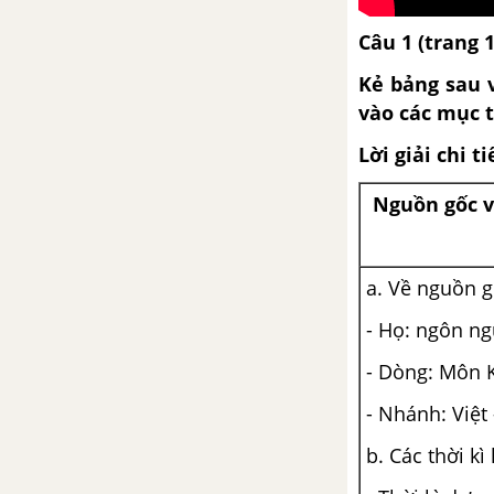
Câu 1 (trang 
Kẻ bảng sau v
vào các mục 
Lời giải chi ti
Nguồn gốc và
a. Về nguồn gố
- Họ: ngôn n
- Dòng: Môn 
- Nhánh: Việ
b. Các thời kì 