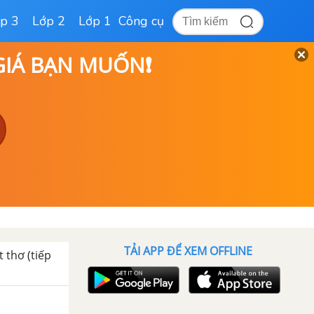
p 3
Lớp 2
Lớp 1
Công cụ
 GIÁ BẠN MUỐN❗
TẢI APP ĐỂ XEM OFFLINE
t thơ (tiếp