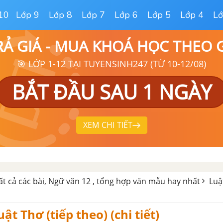
10
Lớp 9
Lớp 8
Lớp 7
Lớp 6
Lớp 5
Lớp 4
Lớ
RẢ GIÁ - MUA KHOÁ HỌC THEO
🎯 LỚP 1-12 TẠI TUYENSINH247 (TỪ 10-12/08)
BẮT ĐẦU SAU 1 NGÀY
XEM CHI TIẾT
ất cả các bài, Ngữ văn 12 , tổng hợp văn mẫu hay nhất
Luậ
ật Thơ (tiếp theo) (chi tiết)