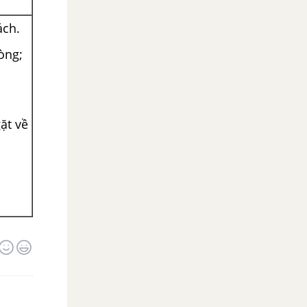
ách.
dòng;
ặt về