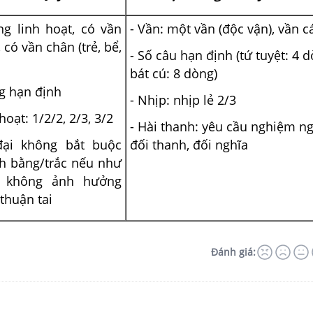
ng linh hoạt, có vần
- Vần: một vần (độc vận), vần c
, có vần chân (trẻ, bể,
- Số câu hạn định (tứ tuyệt: 4 
bát cú: 8 dòng)
g hạn định
- Nhịp: nhịp lẻ 2/3
hoạt: 1/2/2, 2/3, 3/2
- Hài thanh: yêu cầu nghiệm ng
đại không bắt buộc
đối thanh, đối nghĩa
nh bằng/trắc nếu như
ó không ảnh hưởng
thuận tai
Đánh giá: