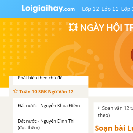
Tuần 8 SGK Ngữ Văn 12
Lớp 12
Lớp 11
Lớp 
Việt Bắc - Tố Hữu
💥 NGÀY HỘI T
Luật Thơ
Tuần 9 SGK Ngữ Văn 12
Việt Bắc (tiếp theo) - Tố Hữu
Phát biểu theo chủ đề
Tuần 10 SGK Ngữ Văn 12
Đất nước - Nguyễn Khoa Điềm
Soạn văn 12 t
theo)
Đất nước - Nguyễn Đình Thi
Soạn bài Lu
(đọc thêm)