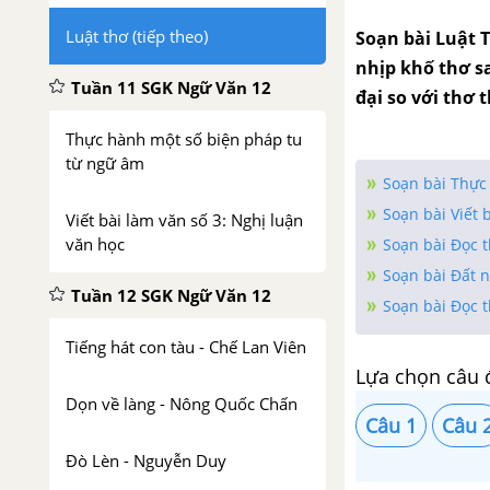
Luật thơ (tiếp theo)
Soạn bài Luật T
nhịp khố thơ sa
Tuần 11 SGK Ngữ Văn 12
đại so với thơ 
Thực hành một số biện pháp tu
từ ngữ âm
Soạn bài Thực
Soạn bài Viết 
Viết bài làm văn số 3: Nghị luận
văn học
Soạn bài Đọc 
Soạn bài Đất 
Tuần 12 SGK Ngữ Văn 12
Soạn bài Đọc 
Tiếng hát con tàu - Chế Lan Viên
Lựa chọn câu 
Dọn về làng - Nông Quốc Chấn
Câu 1
Câu 
Đò Lèn - Nguyễn Duy