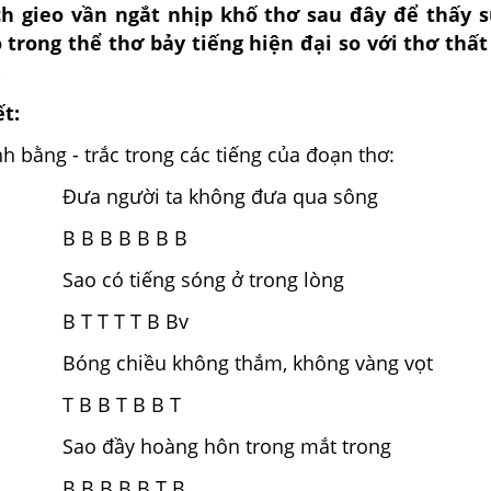
ch gieo vần ngắt nhịp khố thơ sau đây để thấy s
 trong thể thơ bảy tiếng hiện đại so với thơ thấ
.
ết:
nh bằng - trắc trong các tiếng của đoạn thơ:
Đưa người ta không đưa qua sông
B B B B B B B
Sao có tiếng sóng ở trong lòng
B T T T T B Bv
Bóng chiều không thắm, không vàng vọt
T B B T B B T
Sao đầy hoàng hôn trong mắt trong
B B B B B T B