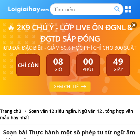
🔥 2K9 CHÚ Ý - LỚP LIVE ÔN ĐGNL &
ĐGTD SẮP ĐÓNG
ƯU ĐÃI ĐẶC BIỆT - GIẢM 50% HỌC PHÍ CHỈ CHO 300 SUẤT
08
00
49
CHỈ CÒN
GIỜ
PHÚT
GIÂY
XEM CHI TIẾT
Trang chủ
Soạn văn 12 siêu ngắn, Ngữ văn 12 , tổng hợp văn
mẫu hay nhất
Soạn bài Thực hành một số phép tu từ ngữ âm