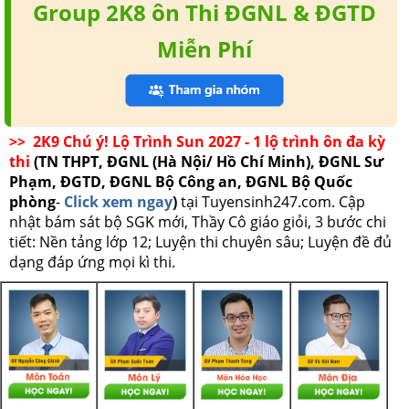
Group 2K8 ôn Thi ĐGNL & ĐGTD
Miễn Phí
>> 2K9 Chú ý! Lộ Trình Sun 2027 - 1 lộ trình ôn đa kỳ
thi
(TN THPT, ĐGNL (Hà Nội/ Hồ Chí Minh), ĐGNL Sư
Phạm, ĐGTD, ĐGNL Bộ Công an, ĐGNL Bộ Quốc
phòng
-
Click xem ngay
)
tại Tuyensinh247.com.
Cập
nhật bám sát bộ SGK mới, Thầy Cô giáo giỏi, 3 bước chi
tiết: Nền tảng lớp 12; Luyện thi chuyên sâu; Luyện đề đủ
dạng đáp ứng mọi kì thi.