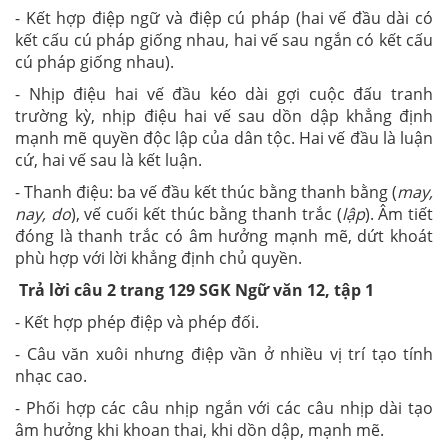
- Kết hợp điệp ngữ và điệp cú pháp (hai vế đầu dài có
kết cấu cú pháp giống nhau, hai vế sau ngắn có kết cấu
cú pháp giống nhau).
- Nhịp điệu hai vế đầu kéo dài gợi cuộc đấu tranh
trường kỳ, nhịp điệu hai vế sau dồn dập khẳng định
mạnh mẽ quyền độc lập của dân tộc. Hai vế đầu là luận
cứ, hai vế sau là kết luận.
- Thanh điệu: ba vế đầu kết thúc bằng thanh bằng (
may,
nay, do
), vế cuối kết thúc bằng thanh trắc (
lập
). Âm tiết
đóng là thanh trắc có âm hưởng mạnh mẽ, dứt khoát
phù hợp với lời khẳng định chủ quyền.
Trả lời câu 2 trang 129 SGK Ngữ văn 12, tập 1
- Kết hợp phép điệp và phép đối.
- Câu văn xuôi nhưng điệp vần ở nhiều vị trí tạo tính
nhạc cao.
- Phối hợp các câu nhịp ngắn với các câu nhịp dài tạo
âm hưởng khi khoan thai, khi dồn dập, mạnh mẽ.