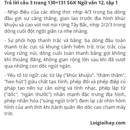
Trả lời câu 3 trang 130+131 SGK Ngữ văn 12, tập 1
- Nhịp điệu của các dòng thơ: nhịp 4/3 trong ba dòng
đầu gợi sự căng thẳng, gian lao trước địa hình khúc
khuỷu và cao vút nơi núi rừng Tây Bắc, nhịp 2/2/3 trong
dòng cuối đột ngột giãn ra nhẹ nhàng.
- Sự phối hợp thanh trắc và bằng: ba dòng đầu toàn
thanh trắc cực tả khung cảnh hiểm trở, trúc trắc của
vùng rừng núi, dòng cuối toàn thanh bằng gợi không
khí thoáng đãng, không gian rộng lớn sau khi đã vượt
qua những con dốc ngút ngàn.
- Yếu tố từ ngữ: các từ láy ("khúc khuỷu", "thăm thẳm",
"heo hút") giàu chất tạo hình, phép đối và phép điệp cú
pháp tạo nên sự cân xứng và tính nhạc, phép lặp từ
("dốc", "ngàn thước") nhấn mạnh đặc trưng địa hình,
phép nhân hóa ("súng ngửi trời") đem lại cái nhìn hóm
hỉnh của anh lính khi hành quân lên dốc cao chạm mây
trời.
Loigiaihay.com