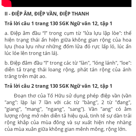
II - ĐIỆP ÂM, ĐIỆP VẦN, ĐIỆP THANH
Trả lời câu 1 trang 130 SGK Ngữ văn 12, tập 1
a. Điệp âm đầu “l” trong cụm từ "lửa lựu lập lòe": thể
hiện trạng thái ẩn hiện giữa không gian rộng của hoa
lựu (hoa lựu như những đốm lửa đỏ rực lấp ló, lúc ẩn
lúc lóe lên trong tán lá).
b. Điệp đâm đầu “l” trong các từ "làn", "lóng lánh", "loe":
diễn tả trạng thái loang rộng, phát tán rộng của ánh
trăng trên mặt ao.
Trả lời câu 2 trang 130 SGK Ngữ văn 12, tập 1
Đoạn thơ của Tố Hữu sử dụng phép điệp vần (vần
"ang": lặp lại 7 lần với các từ "bàng", 2 từ "đang",
"giang", "mang", "ngang", "sang"). Vần "ang" có âm
lượng rộng mở nên diễn tả hiệu quả, tinh tế sự dàn trải
rộng khắp của mùa đông và sự xuất hiện nhẹ nhàng
của mùa xuân giữa không gian mênh mông, rộng lớn.