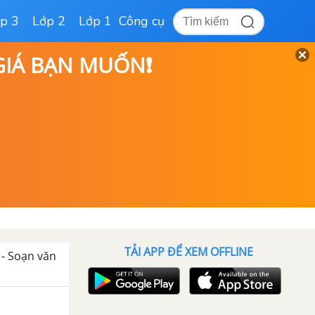
p 3
Lớp 2
Lớp 1
Công cụ
 GIÁ BẠN MUỐN❗
TẢI APP ĐỂ XEM OFFLINE
- Soạn văn