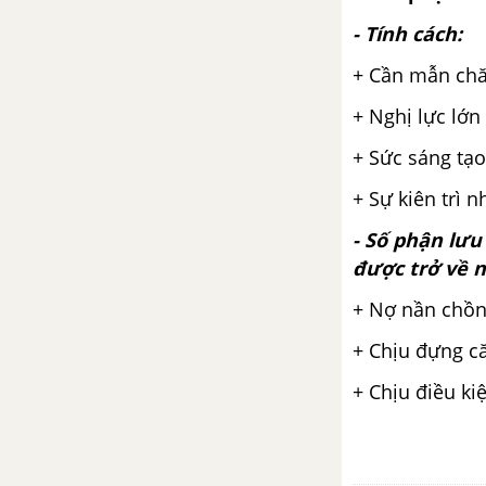
Tuần 10
- Tính cách:
Đất nước - Nguyễn Khoa Điềm
+ Cần mẫn chă
Đất nước - Nguyễn Đình Thi
+ Nghị lực lớn
+ Sức sáng tạo
Luật thơ (tiếp theo)
+ Sự kiên trì 
Tuần 11
- Số phận lư
Thực hành một số phép tu từ
được trở về 
ngữ âm
+ Nợ nần chồn
Viết bài làm văn số 3: Nghị luận
+ Chịu đựng c
văn học
+ Chịu điều ki
Tuần 12
Đọc thêm: Dọn về làng