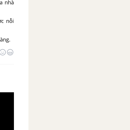
ủa nhà
ợc nỗi
oàng.