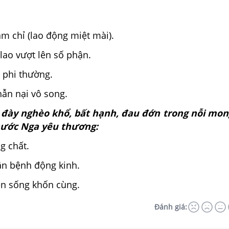
m chỉ (lao động miệt mài).
 lao vượt lên số phận.
 phi thường.
nhẫn nại vô song.
u đày nghèo khổ, bất hạnh, đau đớn trong nỗi mo
nước Nga yêu thương:
g chất.
ăn bệnh động kinh.
ện sống khốn cùng.
Đánh giá: