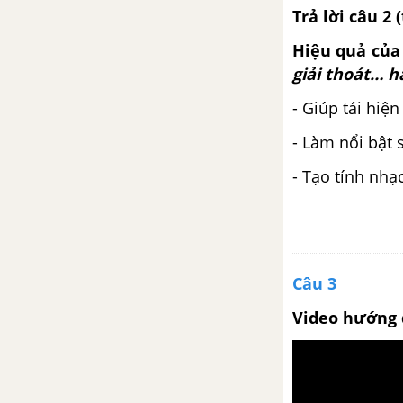
Đàn ghi ta của Lor-ca - Thanh
Trả lời c
âu 2 
Thảo
Hiệu quả của 
Đọc thêm: Bác ơi
giải thoát… h
- Giúp tái hiệ
Đọc thêm: Tự do - Pôn Ê-luy-a
- Làm nổi bật 
Luyện tập vận dụng kết hợp các
- Tạo tính nhạ
thao tác lập luận
Tuần 15
Quá trình văn học và phong
Câu 3
cách văn học
Video hướng 
Tuần 16
Người lái đò sông Đà - Nguyễn
Tuân