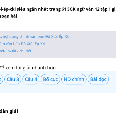
i-ép-xki siêu ngắn nhất trang 61 SGK ngữ văn 12 tập 1 gi
 soạn bài
c, nội dung chính văn bản Đô-Xtôi-Ép-Xki
hẩm văn bản Đô-Xtôi-Ép-Xki
ôi-Ép-Xki - chi tiết
để xem lời giải nhanh hơn
2
Câu 3
Câu 4
Bố cục
ND chính
Bài đọc
dẫn giải