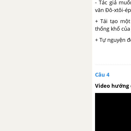
- Tác giả muố
văn Đô-xtôi-ép
Ôn tập phần văn học
+ Tái tạo một
Tuần 19
thống khổ của
+ Tự nguyện đ
Vợ chồng A Phủ
Viết bài làm văn số 5: Nghị luận
văn học
Câu 4
Tuần 20
Video hướng 
Nhân vật giao tiếp
Tuần 21
Vợ nhặt