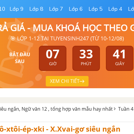
10
Lớp 9
Lớp 8
Lớp 7
Lớp 6
Lớp 5
Lớp 4
Lớ
RẢ GIÁ - MUA KHOÁ HỌC THEO
🎯 LỚP 1-12 TẠI TUYENSINH247 (TỪ 10-12/08)
07
33
40
BẮT ĐẦU
SAU
GIỜ
PHÚT
GIÂY
XEM CHI TIẾT
iêu ngắn, Ngữ văn 12 , tổng hợp văn mẫu hay nhất
Tuần 4 
ô-xtôi-ép-xki - X.Xvai-gơ siêu ngắn