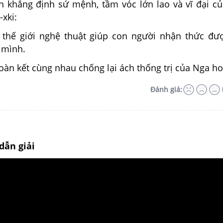
n khẳng định sứ mệnh, tầm vóc lớn lao và vĩ đại c
-xki:
 thế giới nghệ thuật giúp con người nhận thức đư
 mình.
oàn kết cùng nhau chống lại ách thống trị của Nga h
Đánh giá:
dẫn giải