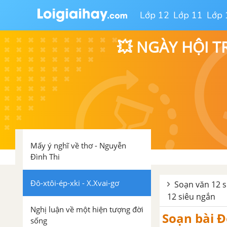
Tuyên Ngôn Độc Lập (Hồ Chí
Lớp 12
Lớp 11
Lớp 
Minh) - Phần 2: Tác phẩm
💥 NGÀY HỘI T
Giữ gìn sự trong sáng của tiếng
Việt (tiếp theo)
Tuần 4
Nguyễn Đình Chiểu, ngôi sao
sáng trong văn nghệ của dân tộc
Mấy ý nghĩ về thơ - Nguyễn
Đình Thi
Đô-xtôi-ép-xki - X.Xvai-gơ
Soạn văn 12 s
12 siêu ngắn
Nghị luận về một hiện tượng đời
Soạn bài Đ
sống