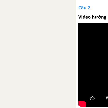
Câu 2
Đọc thêm: Tiếng hát con tàu
Video hướng 
Đọc thêm: Đò Lèn
Thực hành một số phép tu từ cú
pháp
Tuần 13
Sóng - Xuân Quỳnh
Luyện tập vận dụng kết hợp các
phương thức biểu đạt trong bài
văn nghị luận
Tuần 14