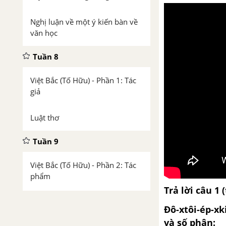
Nghị luận về một ý kiến bàn về
văn học
Tuần 8
Việt Bắc (Tố Hữu) - Phần 1: Tác
giả
Luật thơ
Tuần 9
Việt Bắc (Tố Hữu) - Phần 2: Tác
phẩm
Trả lời c
âu 1 
Phát biểu theo chủ đề
Đô-xtôi-ép-xk
và số phận: