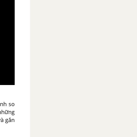
ảnh so
 những
và gắn