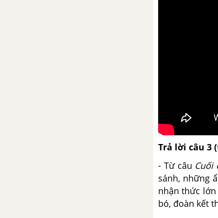
Chữa lỗi lập luận trong văn nghị
luận
Tuần 17
Ai đã đặt tên cho dòng sông? -
Hoàng Phủ Ngọc Tưởng
Đọc thêm: Những ngày đầu của
nước Việt Nam mới
Trả lời c
âu 3 
Thực hành chữa lỗi lập luận
trong văn nghị luận
- Từ câu
Cuối 
sánh, những ẩ
Tuần 18
nhận thức lớn 
bó, đoàn kết t
Kiểm tra tổng hợp cuối học kì I
Ngữ văn 12