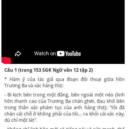
Câu 1 (trang 153 SGK Ngữ văn 12 tập 2)
* Hàm ý của tác giả qua đoạn đối thoại giữa hồn
Trương Ba và xác hàng thịt:
- Bi kịch bên trong một đằng, bên ngoài một nẻo (linh
hồn thanh cao của Trương Ba chán ghét, đau khổ bên
trong thân xác phàm tục của anh hàng thịt): "tôi đã
chán cái chỗ ở không phải của tôi… ra khỏi cái xác này,
dù chỉ một lát".