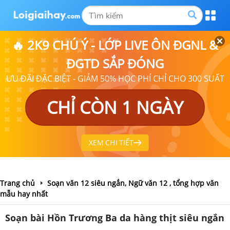
🔥 2K9 CHÚ Ý - LỚP LIVE ÔN ĐGNL &
ĐGTD SẮP ĐÓNG
ƯU ĐÃI ĐẶC BIỆT - GIẢM 50% HỌC PHÍ CHỈ CHO 300 SUẤT
CHỈ CÒN 1 NGÀY
XEM CHI TIẾT
Trang chủ
Soạn văn 12 siêu ngắn, Ngữ văn 12 , tổng hợp văn
mẫu hay nhất
Soạn bài Hồn Trương Ba da hàng thịt siêu ngắn