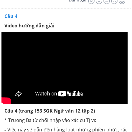
Câu 4
Video hướng dẫn giải
Câu 4 (trang 153 SGK Ngữ văn 12 tập 2)
* Trương Ba từ chối nhập vào xác cu Tị vì:
-
Việc này sẽ dẫn đến hàng loạt những phiền phức, rắc