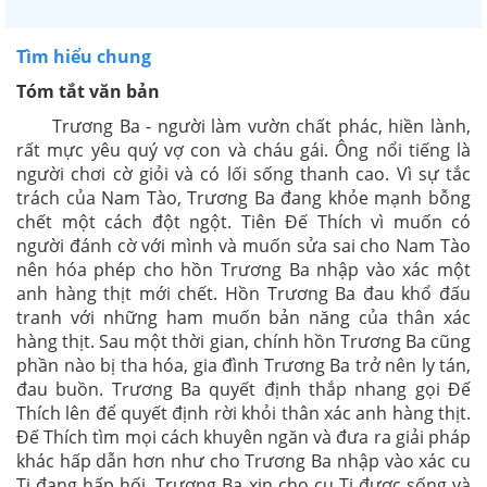
Tìm hiểu chung
Tóm tắt văn bản
Trương Ba - người làm vườn chất phác, hiền lành,
rất mực yêu quý vợ con và cháu gái. Ông nổi tiếng là
người chơi cờ giỏi và có lối sống thanh cao. Vì sự tắc
trách của Nam Tào, Trương Ba đang khỏe mạnh bỗng
chết một cách đột ngột. Tiên Đế Thích vì muốn có
người đánh cờ với mình và muốn sửa sai cho Nam Tào
nên hóa phép cho hồn Trương Ba nhập vào xác một
anh hàng thịt mới chết. Hồn Trương Ba đau khổ đấu
tranh với những ham muốn bản năng của thân xác
hàng thịt. Sau một thời gian, chính hồn Trương Ba cũng
phần nào bị tha hóa, gia đình Trương Ba trở nên ly tán,
đau buồn. Trương Ba quyết định thắp nhang gọi Đế
Thích lên để quyết định rời khỏi thân xác anh hàng thịt.
Đế Thích tìm mọi cách khuyên ngăn và đưa ra giải pháp
khác hấp dẫn hơn như cho Trương Ba nhập vào xác cu
Tị đang hấp hối. Trương Ba xin cho cu Tị được sống và