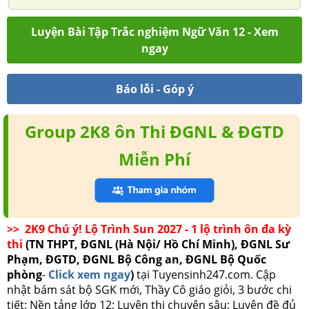
Luyện Bài Tập Trắc nghiệm Ngữ Văn 12 - Xem
ngay
Báo lỗi - Góp ý
Group 2K8 ôn Thi ĐGNL & ĐGTD
Miễn Phí
>> 2K9 Chú ý! Lộ Trình Sun 2027 - 1 lộ trình ôn đa kỳ
thi
(TN THPT, ĐGNL (Hà Nội/ Hồ Chí Minh), ĐGNL Sư
Phạm, ĐGTD, ĐGNL Bộ Công an, ĐGNL Bộ Quốc
phòng
-
Click xem ngay
)
tại Tuyensinh247.com.
Cập
nhật bám sát bộ SGK mới, Thầy Cô giáo giỏi, 3 bước chi
tiết: Nền tảng lớp 12; Luyện thi chuyên sâu; Luyện đề đủ