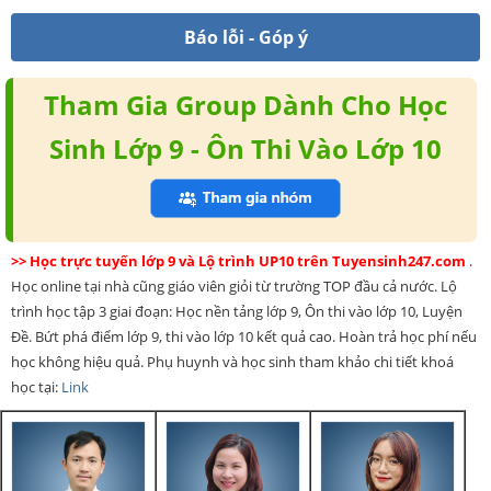
Báo lỗi - Góp ý
Tham Gia Group Dành Cho Học
Sinh Lớp 9 - Ôn Thi Vào Lớp 10
>> Học trực tuyến lớp 9 và Lộ trình UP10 trên Tuyensinh247.com
.
Học online tại nhà cũng giáo viên giỏi từ trường TOP đầu cả nước. Lộ
trình học tập 3 giai đoạn: Học nền tảng lớp 9, Ôn thi vào lớp 10, Luyện
Đề. Bứt phá điểm lớp 9, thi vào lớp 10 kết quả cao. Hoàn trả học phí nếu
học không hiệu quả. Phụ huynh và học sinh tham khảo chi tiết khoá
học tại:
Link