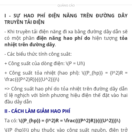
QUẢNG CÁO
I - SỰ HAO PHÍ ĐIỆN NĂNG TRÊN ĐƯỜNG DÂY
TRUYỀN TẢI ĐIỆN
- Khi truyền tải điện năng đi xa bằng đường dây dẫn sẽ
có một phần
điện năng hao phí do
hiện tượng
tỏa
nhiệt trên đường dây
.
- Các biểu thức tính công suât:
+ Công suất của dòng điện: \(P = UI\)
+ Công suất tỏa nhiệt (hao phí): \({P_{hp}} = {I^2}R =
\frac{{{P^2}R}}{{{U^2}}}\)
=> Công suất hao phí do tỏa nhiệt trên đường dây dẫn
tỉ lệ nghịch với bình phương hiệu điện thế đặt vào hai
đầu dây dẫn
II - CÁCH LÀM GIẢM HAO PHÍ
Ta có:
\({P_{hp}} = {I^2}R = \frac{{{P^2}R}}{{{U^2}}}\)
\({P_{hp}}\) phụ thuộc vào công suất nguồn, điện trở