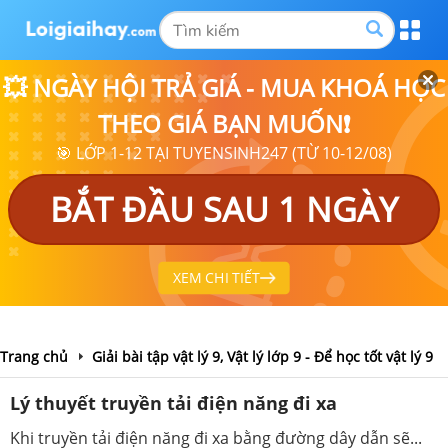
💥 NGÀY HỘI TRẢ GIÁ - MUA KHOÁ HỌC
THEO GIÁ BẠN MUỐN❗
🎯 LỚP 1-12 TẠI TUYENSINH247 (TỪ 10-12/08)
BẮT ĐẦU SAU 1 NGÀY
XEM CHI TIẾT
Trang chủ
Giải bài tập vật lý 9, Vật lý lớp 9 - Để học tốt vật lý 9
Lý thuyết truyền tải điện năng đi xa
Khi truyền tải điện năng đi xa bằng đường dây dẫn sẽ...