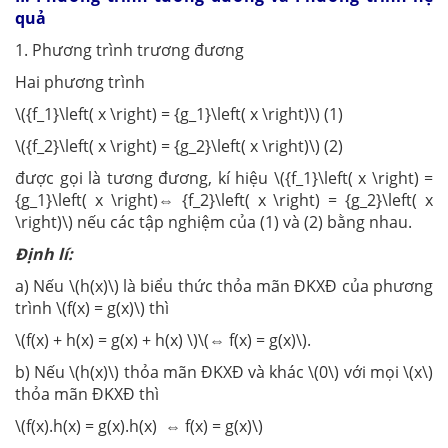
quả
1. Phương trình trương đương
Hai phương trình
\({f_1}\left( x \right) = {g_1}\left( x \right)\) (1)
\({f_2}\left( x \right) = {g_2}\left( x \right)\) (2)
được gọi là tương đương, kí hiệu \({f_1}\left( x \right) =
{g_1}\left( x \right)⇔ {f_2}\left( x \right) = {g_2}\left( x
\right)\) nếu các tập nghiệm của (1) và (2) bằng nhau.
Định lí:
a) Nếu \(h(x)\) là biểu thức thỏa mãn ĐKXĐ của phương
trình \(f(x) = g(x)\) thì
\(f(x) + h(x) = g(x) + h(x) \)\(⇔ f(x) = g(x)\).
b) Nếu \(h(x)\) thỏa mãn ĐKXĐ và khác \(0\) với mọi \(x\)
thỏa mãn ĐKXĐ thì
\(f(x).h(x) = g(x).h(x) ⇔ f(x) = g(x)\)