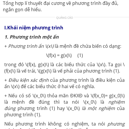
Tổng hợp lí thuyết đại cương về phương trình đầy đủ,
ngắn gọn dễ hiểu.
QUẢNG CÁO
I.Khái niệm phương trình
1.
Phương trình một ẩn
+
Phương trình ẩn \(x\)
là mệnh đề chứa biến có dạng:
\(f(x) = g(x)\) (1)
trong đó \(f(x), g(x)\) là các biểu thức của \(x\). Ta gọi \
(f(x)\) là vế trái, \(g(x)\) là vế phải của phương trình (1).
+
Điều kiện xác định
của phương trình là điều kiện của
ẩn \(x\) để các biểu thức ở hai vế có nghĩa.
+ Nếu có số \(x_0\) thỏa mãn ĐKXĐ và \(f(x_0)= g(x_0)\)
là mệnh đề đúng thì ta nói \(x_0\) là
nghiệm
đúng
phương trình (1) hay \(x_0\)
là một nghiệm
của
phương trình (1).
Nếu phương trình không có nghiệm, ta nói
phương