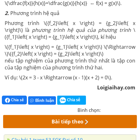
\(\dfrac{f(x)}{h(x)}=\dfrac{g(x)}{h(x)} ⇔ f(x) = g(x)\).
2.
Phương trình hệ quả
Phương trình \({f_2}\left( x \right) = {g_2}\left( x
\right)\)
là
phương trình hệ quả của phương trình
\
({f_1}\left( x \right) = {g_1}\left( x \right)\),
kí hiệu
\({f_1}\left( x \right) = {g_1}\left( x \right)\)
\(\Rightarrow
\)\({f_2}\left( x \right) = {g_2}\left( x \right)\)
nếu tập nghiệm của phương trình thứ nhất là tập con
của tập nghiệm của phương trình thứ hai.
Ví dụ: \(2x = 3 - x \Rightarrow (x - 1)(x + 2) = 0\).
Loigiaihay.com
Chia sẻ
Chia sẻ
Bình luận
Bình chọn:
Bài tiếp theo
Câu hỏi 1 trang 53 SGK Đại số 10