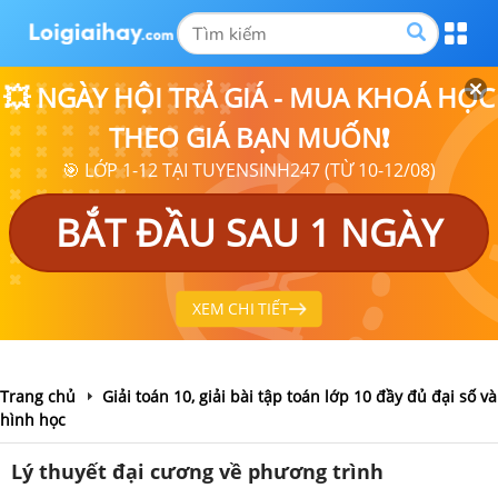
💥 NGÀY HỘI TRẢ GIÁ - MUA KHOÁ HỌC
THEO GIÁ BẠN MUỐN❗
🎯 LỚP 1-12 TẠI TUYENSINH247 (TỪ 10-12/08)
BẮT ĐẦU SAU 1 NGÀY
XEM CHI TIẾT
Trang chủ
Giải toán 10, giải bài tập toán lớp 10 đầy đủ đại số và
hình học
Lý thuyết đại cương về phương trình