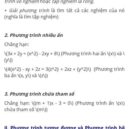
trình vô nghiệm
hoặc
tập nghiêm là rỗng.
+
Giải phương trình
là tìm tất cả các nghiệm của nó
(nghĩa là tìm tập nghiệm)
2. Phương trình nhiều ẩn
Chẳng hạn:
\(3x + 2y = {x^2} - 2xy + 8\) (Phương trình hai ẩn \(x\) và \
(y\))
\(4{x^2} - xy + 2z = 3{z^2} + 2xz + {y^2}\) (Phương trình
ba ẩn \(x, y\) và \(z\))
3. Phương trình chứa tham số
Chẳng hạn: \((m + 1)x - 3 = 0\) (Phương trình ẩn \(x\)
chứa tham số \(m\))
II. Phương trình tương đương và Phương trình hệ