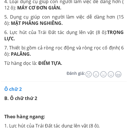
4. Loại dụng cụ giúp con người làm việc dễ dàng hơn (
12 ô):
MÁY CƠ ĐƠN GIẢN.
5. Dụng cụ giúp con người làm việc dễ dàng hơn (15
ô):
MẶT PHẲNG NGHIÊNG.
6. Lực hút của Trái Đất tác dụng lên vật (8 ô):
TRỌNG
LỰC.
7. Thiết bị gồm cả ròng rọc động và ròng rọc cố định( 6
ô):
PALĂNG.
Từ hàng dọc là:
ĐIỂM TỰA.
Đánh giá:
Ô chữ 2
B. Ô chữ thứ 2
Theo hàng ngang:
1. Lực hút của Trái Đất tác dụng lên vật (8 ô).