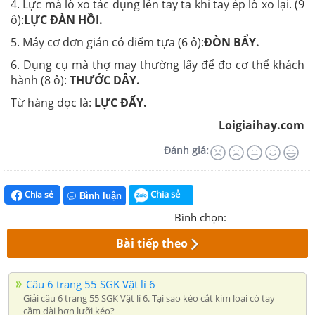
4. Lực mà lò xo tác dụng lên tay ta khi tay ép lò xo lại. (9
ô):
LỰC ĐÀN HỒI.
5. Máy cơ đơn giản có điểm tựa (6 ô):
ĐÒN BẨY.
6. Dụng cụ mà thợ may thường lấy để đo cơ thể khách
hành (8 ô):
THƯỚC DÂY.
Từ hàng dọc là:
LỰC ĐẨY.
Loigiaihay.com
Đánh giá:
Chia sẻ
Chia sẻ
Bình luận
Bình chọn:
Bài tiếp theo
Câu 6 trang 55 SGK Vật lí 6
Giải câu 6 trang 55 SGK Vật lí 6. Tại sao kéo cắt kim loại có tay
cầm dài hơn lưỡi kéo?