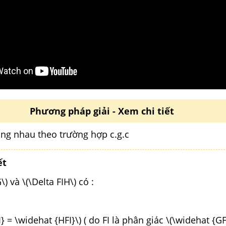
Phương pháp giải - Xem chi tiết
ằng nhau theo trường hợp c.g.c
ết
\) và \(\Delta FIH\) có :
} = \widehat {HFI}\) ( do FI là phân giác \(\widehat {GF