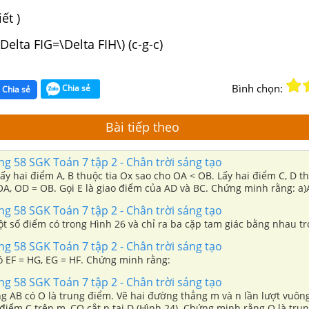
ết )
Delta FIG=\Delta FIH\) (c-g-c)
Bình chọn:
Chia sẻ
Chia sẻ
Bài tiếp theo
ang 58 SGK Toán 7 tập 2 - Chân trời sáng tạo
ấy hai điểm A, B thuộc tia Ox sao cho OA < OB. Lấy hai điểm C, D th
OA, OD = OB. Gọi E là giao điểm của AD và BC. Chứng minh rằng: a
ang 58 SGK Toán 7 tập 2 - Chân trời sáng tạo
t số điểm có trong Hình 26 và chỉ ra ba cặp tam giác bằng nhau tr
ang 58 SGK Toán 7 tập 2 - Chân trời sáng tạo
ó EF = HG, EG = HF. Chứng minh rằng:
ang 58 SGK Toán 7 tập 2 - Chân trời sáng tạo
g AB có O là trung điểm. Vẽ hai đường thẳng m và n lần lượt vuông
y điểm C trên m, CO cắt n tại D (Hình 24). Chứng minh rằng O là tru