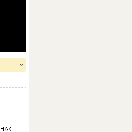
H}\))