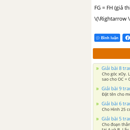
FG = FH (giả thi
Bài 3. Hoạt động thực hành và
\(\Rightarrow \
trải nghiệm: Nhảy theo xúc xắc
Bài tập cuối chương 9
Bình luận
Giải bài 8 tr
Cho góc xOy. L
sao cho OC = 
Giải bài 9 tr
Đặt tên cho mộ
Giải bài 6 tr
Cho Hình 25 c
Giải bài 5 tr
Cho đoạn thẳn
tại A và B. Lấ