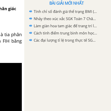
BÀI GIẢI MỚI NHẤT
phân giác
Tính chỉ số đánh giá thể trạng BMI (Body mass index) SGK Toán 7 Chân trời sáng tạo
Nhảy theo xúc xắc SGK Toán 7 Chân trời sáng tạo
Làm giàn hoa tam giác để trang trí lớp học SGK Toán 7 Chân trời sáng tạo
Cách tính điểm trung bình môn học kì SGK Toán 7 Chân trời sáng tạo
là tia phân
Các đại lượng tỉ lệ trong thực tế SGK Toán 7 Chân trời sáng tạo
à FIH bằng