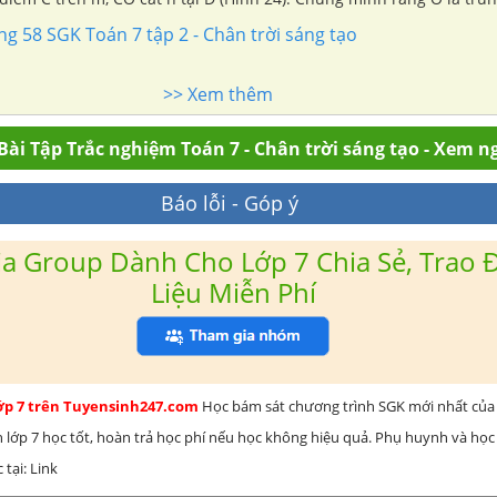
ang 58 SGK Toán 7 tập 2 - Chân trời sáng tạo
>> Xem thêm
Bài Tập Trắc nghiệm Toán 7 - Chân trời sáng tạo - Xem n
Báo lỗi - Góp ý
a Group Dành Cho Lớp 7 Chia Sẻ, Trao Đ
Liệu Miễn Phí
lớp 7 trên Tuyensinh247.com
Học bám sát chương trình SGK mới nhất của 
h lớp 7 học tốt, hoàn trả học phí nếu học không hiệu quả. Phụ huynh và học
 tại: Link