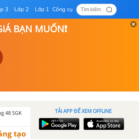
p 3
Lớp 2
Lớp 1
Công cụ
 GIÁ BẠN MUỐN❗
TẢI APP ĐỂ XEM OFFLINE
ng 48 SGK
sáng tạo