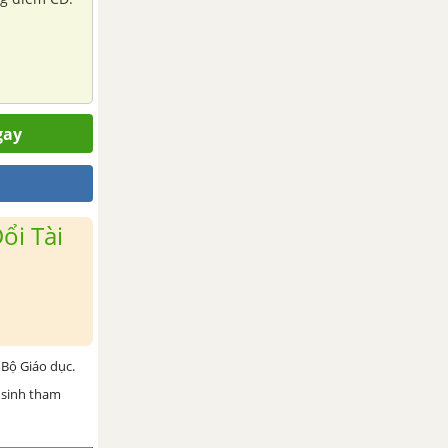
gay
ổi Tài
Bộ Giáo dục.
 sinh tham