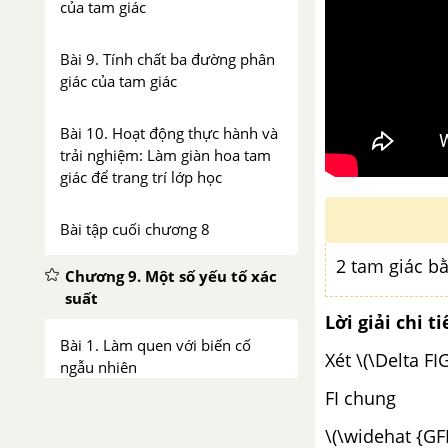
của tam giác
Bài 9. Tính chất ba đường phân
giác của tam giác
Bài 10. Hoạt động thực hành và
trải nghiệm: Làm giàn hoa tam
giác để trang trí lớp học
Bài tập cuối chương 8
2 tam giác b
Chương 9. Một số yếu tố xác
suất
Lời giải chi ti
Bài 1. Làm quen với biến cố
Xét \(\Delta FIG
ngẫu nhiên
FI chung
Bài 2. Làm quen với xác suất
\(\widehat {GFI
của biến cố ngẫu nhiên