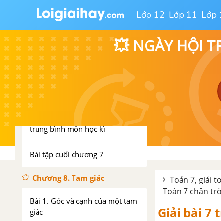
Bài 2. Đa thức một biến
Lớp 12
Lớp 11
Lớp 
Bài 3. Phép cộng và phép trừ đa
💥 NGÀY HỘI T
thức một biến
Bài 4. Phép nhân và phép chia
đa thức một biến
Bài 5. Hoạt động thực hành và
trải nghiệm: Cách tính điểm
trung bình môn học kì
Bài tập cuối chương 7
Chương 8. Tam giác
Toán 7, giải t
Toán 7 chân trời
Bài 1. Góc và cạnh của một tam
Giải bài 7 
giác