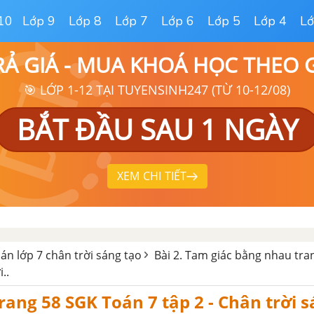
10
Lớp 9
Lớp 8
Lớp 7
Lớp 6
Lớp 5
Lớp 4
Lớ
RẢ GIÁ - MUA KHOÁ HỌC THEO
🎯 LỚP 1-12 TẠI TUYENSINH247 (TỪ 10-12/08)
BẮT ĐẦU SAU 1 NGÀY
XEM CHI TIẾT
oán lớp 7 chân trời sáng tạo
Bài 2. Tam giác bằng nhau tra
..
trang 58 SGK Toán 7 tập 2 - Chân trời 