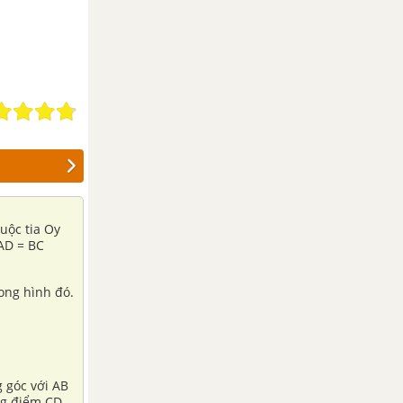
uộc tia Oy
)AD = BC
ong hình đó.
 góc với AB
ng điểm CD.