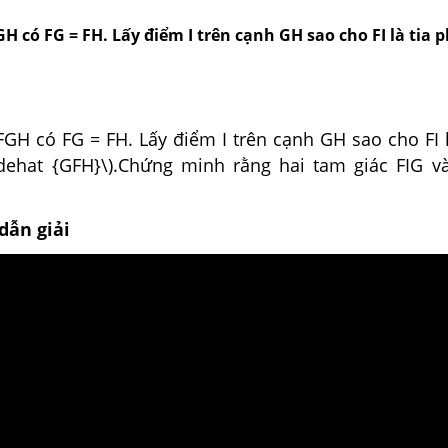
H có FG = FH. Lấy điểm I trên cạnh GH sao cho FI là tia 
FGH có FG = FH. Lấy điểm I trên cạnh GH sao cho FI 
idehat {GFH}\).Chứng minh rằng hai tam giác FIG v
dẫn giải