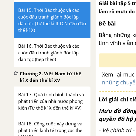
Giải bài tập 5 
Bài 15. Thời Bắc thuộc và các
làm rõ mưu đồ 
cuộc đấu tranh giành độc lập
Đề bài
dân tộc (Từ thế kỉ II TCN đến đầu
thế kỉ X)
Bằng những ki
tính vĩnh viễn
Bài 16. Thời Bắc thuộc và các
cuộc đấu tranh giành độc lập
dân tộc (tiếp theo)
Chương 2. Việt Nam từ thế
Xem lại mụ
kỉ X đến thế kỉ XV
những chuyển
Bài 17. Quá trình hình thành và
Lời giải chi ti
phát triển của nhà nước phong
kiến (Từ thế kỉ X đến thế kỉ XV)
Mưu đồ đồng 
quyền đô hộ p
Bài 18. Công cuộc xây dựng và
- Về chính trị -
phát triển kinh tế trong các thể