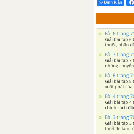
Bình luận
Bài 22. Tình hình kinh tế ở các
thế kỉ XVI-XVIII
Bài 23. Phong trào Tây Sơn và
Bài 6 trang 7
sự nghiệp thống nhất đất nước,
Giải bài tập 6
thuộc, nhân d
bảo bệ Tổ quốc cuối thế kỉ XVIII
Bài 7 trang 7
Chương 4. Việt Nam ở nửa
Giải bài tập 7 
đầu thế kỉ XIX
những chuyển
Bài 8 trang 7
Bài 25. Tình hình kinh tế, chính
Giải bài tập 8
trị, văn hóa dưới triều Nguyễn
xuất phát của
(Nửa đầu thế kỉ XIX)
Bài 4 trang 7
Giải bài tập 4
chính sách độ
Bài 26. Tình hình xã hội nửa
đầu thế kỉ XIX và phong trào
Bài 3 trang 7
đấu tranh của nhân dân
Giải bài tập 3
thiết để làm 