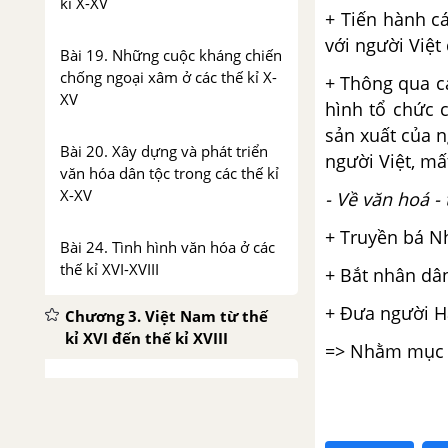
kỉ X-XV
+ Tiến hành c
với người Việt
Bài 19. Những cuộc kháng chiến
chống ngoại xâm ở các thế kỉ X-
+ Thông qua c
XV
hình tổ chức 
sản xuất của 
Bài 20. Xây dựng và phát triển
người Việt, mấ
văn hóa dân tộc trong các thế kỉ
X-XV
- Về văn hoá -
+ Truyền bá N
Bài 24. Tình hình văn hóa ở các
thế kỉ XVI-XVIII
+ Bắt nhân dân
+ Đưa người H
Chương 3. Việt Nam từ thế
kỉ XVI đến thế kỉ XVIII
=> Nhằm mục đ
Bài 21. Những biến đổi của nhà
nước phong kiến trong các thế
kỉ XVI-XVIII