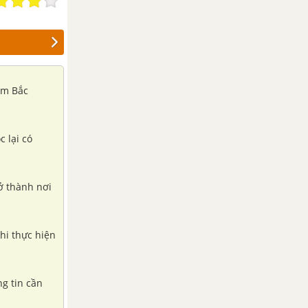
năm Bắc
c lại có
rở thành nơi
khi thực hiện
ng tin cần