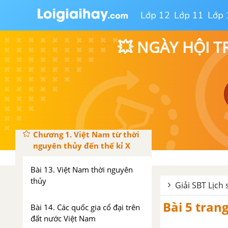
Lớp 12
Lớp 11
Lớp 
Bài 11. Tây Âu thời hậu kì trung
đại
💥 NGÀY HỘI T
Bài 12: Ôn tập lịch sử thế giới
thời nguyên thủy, cổ đại và
trung đại
PHẦN HAI. LỊCH SỬ VIỆT NAM TỪ NGUỒN GỐC ĐẾN GIỮA THẾ KỈ XIX
Chương 1. Việt Nam từ thời
nguyên thủy đến thế kỉ X
Bài 13. Việt Nam thời nguyên
thủy
Giải SBT Lịch 
Bài 5 tran
Bài 14. Các quốc gia cổ đại trên
đất nước Việt Nam