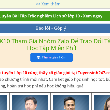
>> Xem thêm
Luyện Bài Tập Trắc nghiệm Lịch sử lớp 10 - Xem ngay
Báo lỗi - Góp ý
K10 Tham Gia Nhóm Zalo Để Trao Đổi Tài
Học Tập Miễn Phí!
c tuyến Lớp 10 cùng thầy cô giáo giỏi tại Tuyensinh247.c
eo chương trình mới nhất. Cam kết giúp học sinh học tốt, b
háng, hoàn trả học phí nếu học không hiệu quả.