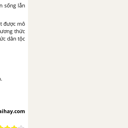
n sống lẫn
đặt được mô
phương thức
hức dân tộc
.
iaihay.com