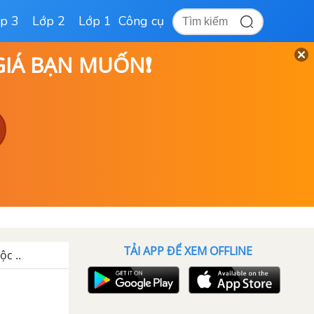
p 3
Lớp 2
Lớp 1
Công cụ
 GIÁ BẠN MUỐN❗
TẢI APP ĐỂ XEM OFFLINE
ộc ..