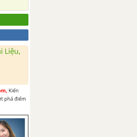
 Liệu,
om,
Kiến
ứt phá điểm