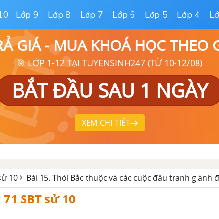
10
Lớp 9
Lớp 8
Lớp 7
Lớp 6
Lớp 5
Lớp 4
Lớ
RẢ GIÁ - MUA KHOÁ HỌC THEO
🎯 LỚP 1-12 TẠI TUYENSINH247 (TỪ 10-12/08)
BẮT ĐẦU SAU 1 NGÀY
XEM CHI TIẾT
sử 10
Bài 15. Thời Bắc thuộc và các cuộc đấu tranh giành đ
g 71 SBT sử 10