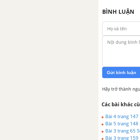
Bài 34. Các nước tư bản chuyển
sang giai đoạn đế quốc chủ
BÌNH LUẬN
nghĩa
Bài 35. Các nước Anh, Pháp,
Đức, Mĩ và sự bành trướng
thuộc địa
Chương 3. Phong trào công
nhân (Từ đầu thế kỉ XIX đến
Gửi bình luận
đầu thế kỉ XX)
Hãy trở thành ngư
Bài 36. Sự hình thành và phát
triển của phong trào công nhân
Các bài khác c
Bài 37. Mác và Ăng-ghen. Sự ra
Bài 4 trang 147
đời của Chủ nghĩa xã hội khoa
Bài 5 trang 148
học
Bài 3 trang 65 
Bài 3 trang 159