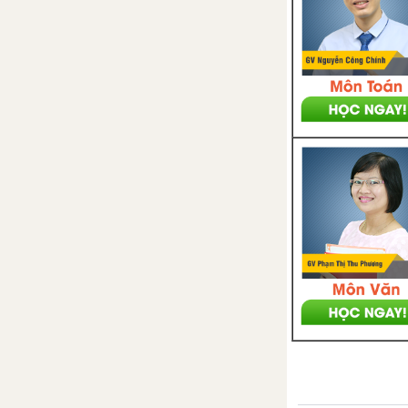
Bài 30. Chiến tranh giành độc
lập của các thuộc địa Anh ở Bắc
Mĩ
Bài 31. Cách mạng tư sản Pháp
cuối thế kỉ XVIII
Chương 2. Các nước Âu - Mĩ
cuối thế kỉ XIX - đầu thế kỉ
XX
Bài 32. Cách mạng công nghiệp
ở Châu Âu
Bài 33. Hoàn thành cách mạng
tư sản ở Châu Âu và Mĩ cuối thế
kỉ XIX