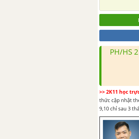
Sơ kết lịch sử Việt Nam từ
nguồn gốc đến giữa thế kỉ
XIX
Bài 27. Quá trình dựng nước và
giữ nước
PH/HS 2
Bài 28. Truyền thống yêu nước
của dân tộc Việt Nam thời
phong kiến
PHẦN BA. LỊCH SỬ THẾ GIỚI CẬN ĐẠI
>> 2K11 học trự
Chương 1. Các cuộc cách
thức cập nhật th
mạng tư sản (Từ giữa thế kỉ
9,10 chỉ sau 3 t
XVI đến cuối thế kỉ XVIII)
Bài 29. Cách mạng Hà Lan và
Cách mạng tư sản Anh