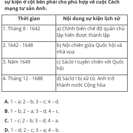
sự kiện ở cột bên phải cho phù hợp về cuộc Cách
mạng tư sản Anh.
Thời gian
Nội dung sự kiện lịch sử
1. Tháng 8 - 1642
a) Chính biến chế độ quân chủ
lập hiến được thành lập
2. 1642 - 1648
b) Nội chiến giữa Quốc hội và
nhà vua
3. Năm 1649
c) Sáclơ I tuyên chiến với Quốc
hội
4. Tháng 12 - 1688
d) Sáclơ I bị xử tử. Anh trở
thành nước Cộng hòa
A.
1 – a; 2 – b; 3 – c; 4 – d.
B.
1 – b; 2 – a; 3 – d; 4 – c.
C.
1 – c; 2 – b; 3 – d; 4 – a.
D.
1 – d; 2 – c; 3 – a; 4 – b.