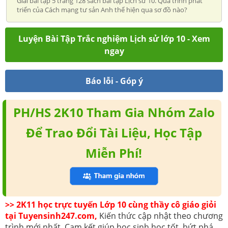
Giải bài tập 5 trang 128 sách bài tập Lịch sử 10. Quá trình phát
triển của Cách mạng tư sản Anh thể hiện qua sơ đồ nào?
Luyện Bài Tập Trắc nghiệm Lịch sử lớp 10 - Xem
ngay
Báo lỗi - Góp ý
PH/HS 2K10 Tham Gia Nhóm Zalo
Để Trao Đổi Tài Liệu, Học Tập
Miễn Phí!
>> 2K11 học trực tuyến Lớp 10 cùng thầy cô giáo giỏi
tại Tuyensinh247.com,
Kiến thức cập nhật theo chương
trình mới nhất. Cam kết giúp học sinh học tốt, bứt phá