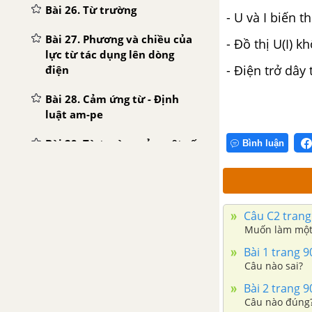
Bài 26. Từ trường
- U và I biến t
Bài 27. Phương và chiều của
- Đồ thị U(I) 
lực từ tác dụng lên dòng
- Điện trở dây
điện
Bài 28. Cảm ứng từ - Định
luật am-pe
Bài 29. Từ trường của một số
Bình luận
dòng điện có dạng đơn giản
Bài 31. Tương tác giữa hai
dòng điện thẳng song song.
Câu C2 trang
Định nghĩa đơn vị ampe
Muốn làm một
Bài 32. Lực Lo-ren-xơ
Bài 1 trang 9
Câu nào sai?
Bài 33. Khung dây có dòng
Bài 2 trang 9
điện đặt trong từ trường
Câu nào đúng