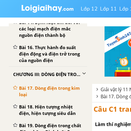
Bài 13. Định luật ôm đối với
Lớp 12
Lớp 11
Lớp 
toàn mạch
Bài 14. Định luật ôm đối với
các loại mạch điện mắc
nguồn điện thành bộ
Bài 16. Thực hành đo suất
điện động và điện trở trong
của nguồn điện
CHƯƠNG III: DÒNG ĐIỆN TRONG CÁC MÔI TRƯỜNG
Bài 17. Dòng điện trong kim
Giải vật lý 11
loại
Bài 17. Dòng 
Bài 18. Hiện tượng nhiệt
Câu C1 tra
điện, hiện tượng siêu dẫn
Làm thí nghiệm
Bài 19. Dòng điện trong chất