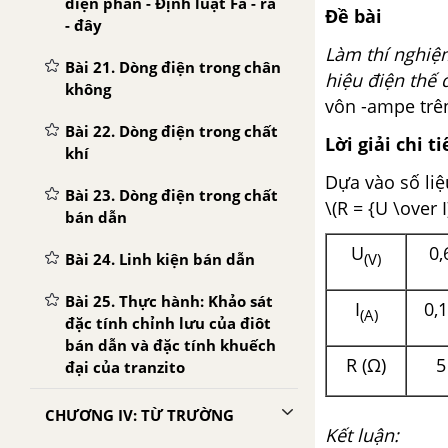
điện phân - Định luật Fa - ra
Đề bài
- đây
Làm thí nghiệm
Bài 21. Dòng điện trong chân
hiệu điện thế 
không
vôn -ampe trê
Bài 22. Dòng điện trong chất
Lời giải chi ti
khí
Dựa vào số liệ
Bài 23. Dòng điện trong chất
\(R = {U \over 
bán dẫn
U
0,
(V)
Bài 24. Linh kiện bán dẫn
Bài 25. Thực hành: Khảo sát
I
0,
(A)
đặc tính chỉnh lưu của điôt
bán dẫn và đặc tính khuếch
R (Ω)
5
đại của tranzito
CHƯƠNG IV: TỪ TRƯỜNG
Kết luận: