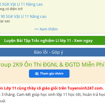
0 SGK Vật Lí 11 Nâng cao
ng có điện trở
 90 SGK Vật Lí 11 Nâng cao
tại sao
>> Xem thêm
Luyện Bài Tập Trắc nghiệm Lí lớp 11 - Xem ngay
Báo lỗi - Góp ý
roup 2K9 Ôn Thi ĐGNL & ĐGTD Miễn Phí
ến Lớp 11 cùng thầy cô giáo giỏi trên Tuyensinh247.com.
 3 tháng. Cam kết giúp học sinh lớp 11 học tốt, hoàn trả họ
quả.