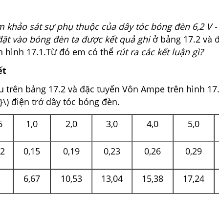
 khảo sát sự phụ thuộc của dây tóc bóng đèn 6,2 V -
đặt vào bóng đèn ta được kết quả ghi
ở bảng 17.2 và 
n hình 17.1.Từ đó em có thể
rút ra các kết luận gì?
ết
u trên bảng 17.2 và đặc tuyến Vôn Ampe trên hình 17.
I}\) điện trở dây tóc bóng đèn.
6
1,0
2,0
3,0
4,0
5,0
12
0,15
0,19
0,23
0,26
0,29
6,67
10,53
13,04
15,38
17,24