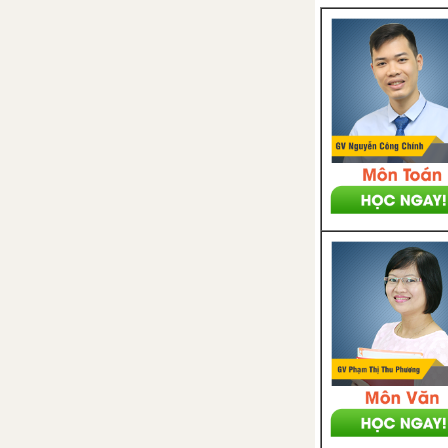
Bài 41. Hiện tượng tự cảm
Bài 42. Năng lượng từ
trường
CHƯƠNG VI: KHÚC XẠ ÁNH SÁNG
Bài 44. Khúc xạ ánh sáng
Bài 45. Phản xạ toàn phần
CHƯƠNG VII: MẮT VÀ CÁC DỤNG CỤ QUANG
Bài 47. Lăng kính
Bài 48. Thấu kính mỏng
Bài 50. Mắt
Bài 51. Các tật của mắt và