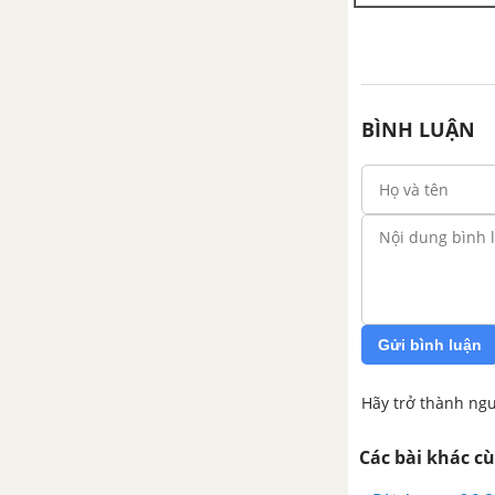
cách khắc phục
Bài 52. Kính lúp
Bài 53. Kính hiển vi
BÌNH LUẬN
Bài 54. Kính thiên văn
Gửi bình luận
Hãy trở thành ngư
Các bài khác c