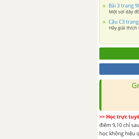
Bài 34. Sự từ hoán các chất,
Bài 3 trang 9
sắt từ
Một sợi dây đồ
Câu C3 trang
Bài 35. Từ trường trái đất
Hãy giải thích 
Bài 37. Thực hành: Xác định
thành phần nằm ngang của
từ trường trái đất
CHƯƠNG V: CẢM ỨNG ĐIỆN TỪ
Bài 38. Hiện tượng cảm ứng
G
điện từ, suất điện động cảm
ứng
Bài 39. Suất điện động cảm
ứng trong một đoạn dây dẫn
>> Học trực tuy
chuyển động
điểm 9,10 chỉ sau
học không hiệu 
Bài 40. Dòng điện Fu-cô