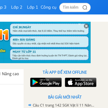
p 3
Lớp 2
Lớp 1
Công cụ
TẢI APP ĐỂ XEM OFFLINE
 11 Nâng cao
BÀI GIẢI MỚI NHẤT
Câu C1 trang 142 SGK Vật lí 11 Nâng cao