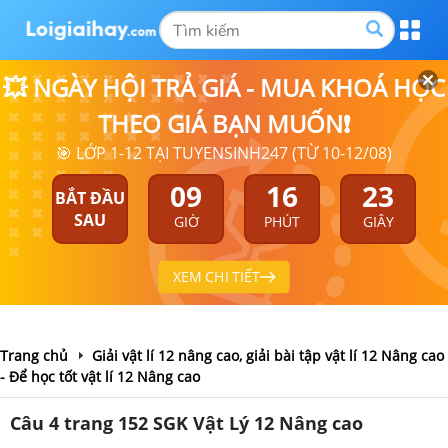
💥 NGÀY HỘI TRẢ GIÁ - MUA KHOÁ HỌC
THEO GIÁ BẠN MUỐN❗
🎯 LỚP 1-12 TẠI TUYENSINH247 (TỪ 10-12/08)
09
16
23
BẮT ĐẦU
SAU
GIỜ
PHÚT
GIÂY
XEM CHI TIẾT
Trang chủ
Giải vật lí 12 nâng cao, giải bài tập vật lí 12 Nâng cao
- Để học tốt vật lí 12 Nâng cao
Câu 4 trang 152 SGK Vật Lý 12 Nâng cao