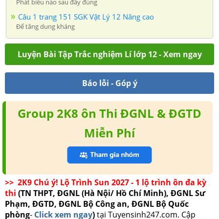
Phát biểu nào sau đây đúng
Câu 1 trang 151 SGK Vật Lý 12 Nâng cao
Để tăng dung kháng
Luyện Bài Tập Trắc nghiệm Lí lớp 12 - Xem ngay
Báo lỗi - Góp ý
Group 2K8 ôn Thi ĐGNL & ĐGTD
Miễn Phí
>> 2K9 Chú ý! Lộ Trình Sun 2027 - 1 lộ trình ôn đa kỳ
thi
(TN THPT, ĐGNL (Hà Nội/ Hồ Chí Minh), ĐGNL Sư
Phạm, ĐGTD, ĐGNL Bộ Công an, ĐGNL Bộ Quốc
phòng
-
Click xem ngay
)
tại Tuyensinh247.com.
Cập