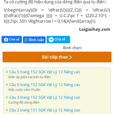
Ta có cường độ hiệu dụng của dòng điện qua tụ điện :
\(\begin{array}{l}I = \dfrac{U}{{{Z_C}}} = \dfrac{U}
{{\dfrac{1}{{C\omega }}}} = U.C.2\pi f = {220.2.10^{ -
6}}.2\pi .50\\ \Rightarrow I = 0,14(A)\end{array}\)
Loigiaihay.com
Chia sẻ
Chia sẻ
Bình luận
Bình chọn:
Bài tiếp theo
Câu 5 trang 152 SGK Vật Lý 12 Nâng cao
Điện áp giữa hai bản tụ điện
Câu 6 trang 152 SGK Vật Lý 12 Nâng cao
Mắc cuộn cảm thuần
Câu 3 trang 152 SGK Vật Lý 12 Nâng cao
Cường độ dòng điện
Câu 2 trang 151 SGK Vật Lý 12 Nâng cao