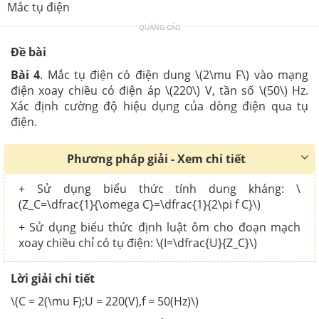
Mắc tụ điện
QUẢNG CÁO
Đề bài
Bài 4
. Mắc tụ điện có điện dung \(2\mu F\) vào mạng
điện xoay chiều có điện áp \(220\) V, tần số \(50\) Hz.
Xác định cường độ hiệu dụng của dòng điện qua tụ
điện.
Phương pháp giải - Xem chi tiết
+ Sử dụng biểu thức tính dung kháng: \
(Z_C=\dfrac{1}{\omega C}=\dfrac{1}{2\pi f C}\)
+ Sử dụng biểu thức định luật ôm cho đoạn mạch
xoay chiều chỉ có tụ điện: \(I=\dfrac{U}{Z_C}\)
Lời giải chi tiết
\(C = 2(\mu F);U = 220(V),f = 50(Hz)\)