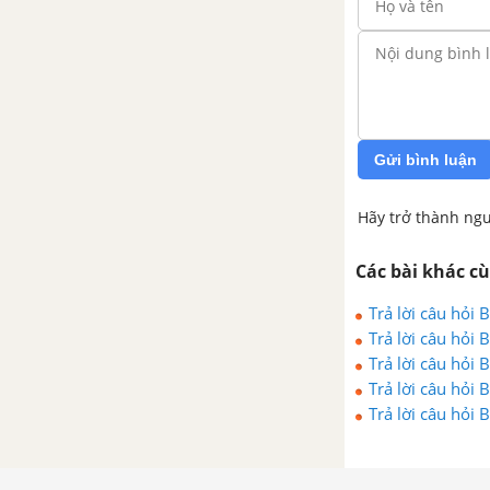
Bài 50. Môi trường nuôi thuỷ
sản
Bài 51. Thực Hành : Xác định
nhiệt độ ,độ trong , và độ pH
của nước nuôi thuỷ sản
Gửi bình luận
Bài 52. Thức ăn của động vật
Hãy trở thành ngư
thuỷ sản ( tôm, cá )
Các bài khác c
Bài 53. Thực Hành : Quan xát để
nhận biết các loại thức ăn của
Trả lời câu hỏi
động vật thuỷ sản (tôm ,cá )
Trả lời câu hỏi
Trả lời câu hỏi
CHƯƠNG II. QUY TRÌNH SẢN
Trả lời câu hỏi
XUẤT VÀ ẢO VỆ MÔI TRƯỜNG
Trả lời câu hỏi
TRONG NUÔI THUỶ SẢN
Bài 54. Chăm sóc, quản lý và