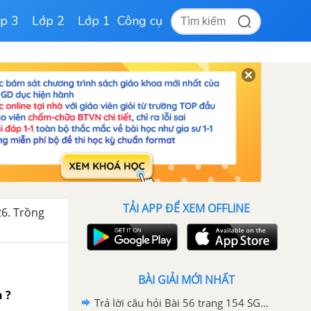
p 3
Lớp 2
Lớp 1
Công cụ
TẢI APP ĐỂ XEM OFFLINE
26. Trồng
BÀI GIẢI MỚI NHẤT
n ?
Trả lời câu hỏi Bài 56 trang 154 SGK Công nghệ 7