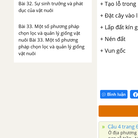
+
Tạo lỗ trong
Bài 32. Sự sinh trưởng và phát
dục của vật nuôi
+
Đặt cây vào 
Bài 33. Một số phương pháp
+
Lấp đất kín 
chọn lọc và quản lý giống vật
+
Nén đất
nuôi Bài 33. Một số phương
pháp chọn lọc và quản lý giống
+
Vun gốc
vật nuôi
Bài 34. Nhân giống vật nuôi
Bài 35. Thực Hành : Nhận biết
và chọn một số giống gà quan
Bình luận
sát ngoại hình và đo kích thước
các chiều
Bài 36. Thực Hành : Nhận biết
Câu 4 trang 
một số giống lợn ( heo) qua
Ở địa phương 
quan sát ngoại hình và đo kích