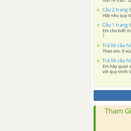
non rễ trần , t
thước các chiều ?
Câu 2 trang 
Hãy nêu quy tr
Bài 37. Thức ăn vật nuôi
Câu 1 trang 
Em cho biết m
Bài 38. Vai trò của thức ăn đối
?
với vật nuôi
Trả lời câu h
Theo em, ở vùn
Bài 39. Chế biến và dự trữ thức
Trả lời câu h
ăn cho vật nuôi
Em hãy quan s
với quy trình t
Bài 40. Sản xuất thức an vật
nuôi
Bài 41 .Thực Hành : Chế biến
thức ăn họ đậu bằng nhiệt
Tham Gi
Bài 42. Thực hành : Chế biến
thức ăn giàu gluxit bằng men