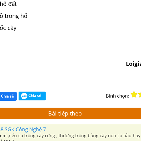
 hố đất
lỗ trong hố
gốc cây
Loig
Bình chọn:
Chia sẻ
Chia sẻ
Bài tiếp theo
68 SGK Công Nghệ 7
em ,nếu có trồng cây rừng , thường trồng bằng cây non có bầu hay