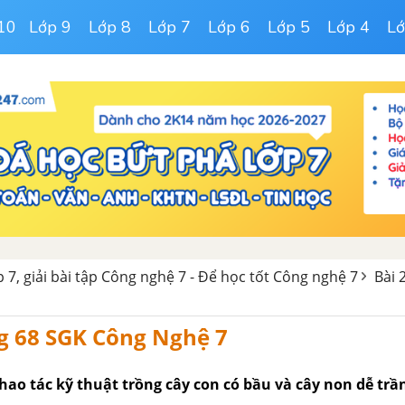
10
Lớp 9
Lớp 8
Lớp 7
Lớp 6
Lớp 5
Lớp 4
Lớ
 7, giải bài tập Công nghệ 7 - Để học tốt Công nghệ 7
Bài 
g 68 SGK Công Nghệ 7
thao tác kỹ thuật trồng cây con có bầu và cây non dễ trầ