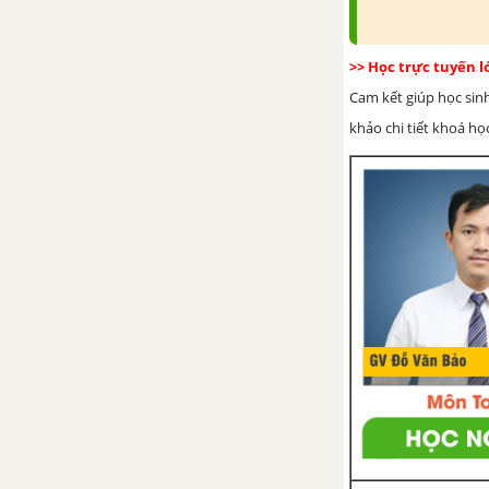
Bài 43. Thực Hành : Đánh giá
chất lượng thức ăn vật nuôi chế
>> Học trực tuyến 
biến bằng phương pháp vi sinh
Cam kết giúp học sin
vật.
khảo chi tiết khoá học
CHƯƠNG II. QUY TRÌNH SẢN
XUẤT VÀ BẢO VỆ MÔI
TRƯỜNG TRONG CHĂN NUÔI
Bài 44. Chuồng nuôi và vệ sinh
trong chăn nuôi
Bài 45. Nuôi dưỡng và chăm sóc
các loại vật nuôi
Bài 46. Phòng , Trị bệnh cho vật
nuôi