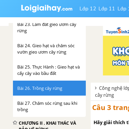
Bài 22. Vai trò của rừng và
Lớp 12
Lớp 11
Lớp 
nhiệm vụ của trồng rừng
Bài 23. Làm đất gieo ươm cây
rừng
Bài 24. Gieo hạt và chăm sóc
vườn gieo ươm cây rừng
Bài 25. Thực Hành : Gieo hạt và
cấy cây vào bầu đất
Công nghệ lớp
Bài 26. Trồng cây rừng
cây rừng
Bài 27. Chăm sóc rừng sau khi
Câu 3 tran
trồng
Hãy giải thích 
CHƯƠNG II . KHAI THÁC VÀ