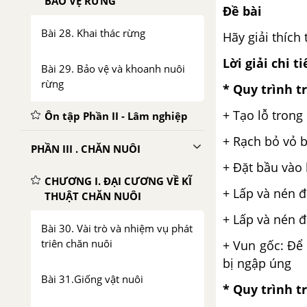
BẢO VỆ RỪNG
Đề bài
Bài 28. Khai thác rừng
Hãy giải thích
Lời giải chi ti
Bài 29. Bảo vệ và khoanh nuôi
rừng
* Quy trình t
+
Tạo lỗ trong
Ôn tập Phần II - Lâm nghiệp
+
Rạch bỏ vỏ 
PHẦN III . CHĂN NUÔI
+
Đặt bầu vào 
CHƯƠNG I. ĐẠI CƯƠNG VỀ KĨ
+
Lấp và nén đ
THUẬT CHĂN NUÔI
+
Lấp và nén đ
Bài 30. Vài trò và nhiệm vụ phát
triên chăn nuôi
+
Vun gốc
: Để
bị ngập úng
Bài 31.Giống vật nuôi
* Quy trình t