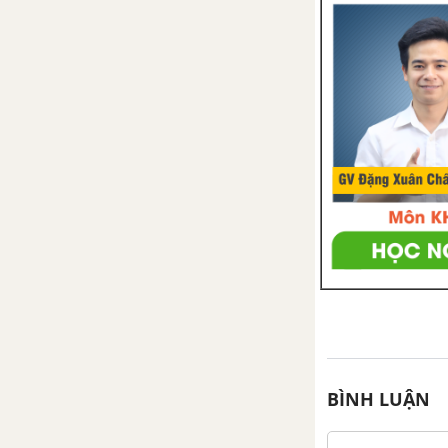
Bài 47. Vắc xin phòng bệnh cho
vật nuôi
Bài 48. Thực Hành : Nhận biết
một số loại vắc xin phòng bệnh
cho gia cầm và phương pháp sử
dụng vắc xin Niu Cat Xơn phòng
bệnh cho gà
Ôn tập Phần III - Chăn nuôi
PHẦN IV. THUỶ SẢN
CHƯƠNG I. ĐẠI CƯƠNG VỀ KĨ
THUẬT NUÔI THUỶ SẢN
Bài 49. Vai trò , nhiệm vụ của
BÌNH LUẬN
nuôi thuỷ sản