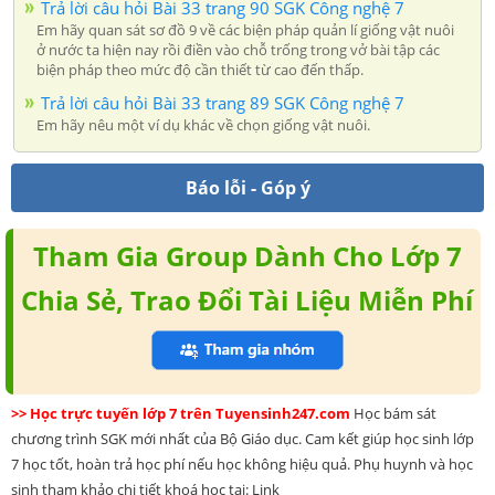
Trả lời câu hỏi Bài 33 trang 90 SGK Công nghệ 7
Em hãy quan sát sơ đồ 9 về các biện pháp quản lí giống vật nuôi
ở nước ta hiện nay rồi điền vào chỗ trống trong vở bài tập các
biện pháp theo mức độ cần thiết từ cao đến thấp.
Trả lời câu hỏi Bài 33 trang 89 SGK Công nghệ 7
Em hãy nêu một ví dụ khác về chọn giống vật nuôi.
Báo lỗi - Góp ý
Tham Gia Group Dành Cho Lớp 7
Chia Sẻ, Trao Đổi Tài Liệu Miễn Phí
>> Học trực tuyến lớp 7 trên Tuyensinh247.com
Học bám sát
chương trình SGK mới nhất của Bộ Giáo dục. Cam kết giúp học sinh lớp
7 học tốt, hoàn trả học phí nếu học không hiệu quả. Phụ huynh và học
sinh tham khảo chi tiết khoá học tại: Link