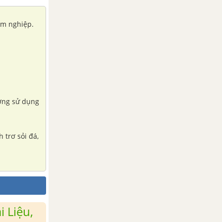
âm nghiệp.
ường sử dụng
 trơ sỏi đá,
 Liệu,