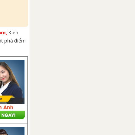
om,
Kiến
ứt phá điểm