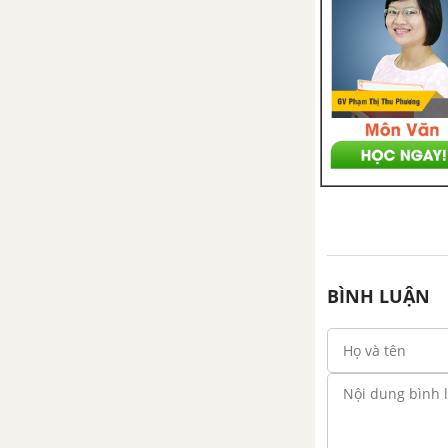
Bài 47: Thực hành: Làm sữa
chua hoặc sữa đậu nành
(đậu tương) bằng phương
pháp đơn giản
Bài 48: Chế biến sản phẩm
cây công nghiệp và lâm sản
PHẦN 2. TẠO LẬP DOANH NGHIỆP
Bài 49: Bài mở đầu
CHƯƠNG IV. DOANH NGHIỆP
BÌNH LUẬN
VÀ LỰA CHỌN LĨNH VỰC
KINH DOANH
Bài 50: Doanh nghiệp và hoạt
động kinh doanh của doanh
nghiệp