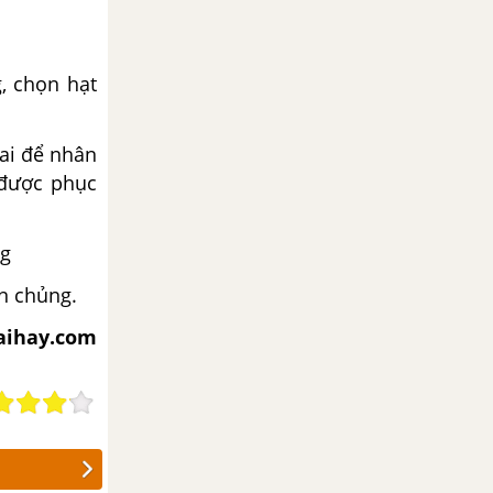
, chọn hạt
hai để nhân
 được phục
ng
n chủng.
iaihay.com