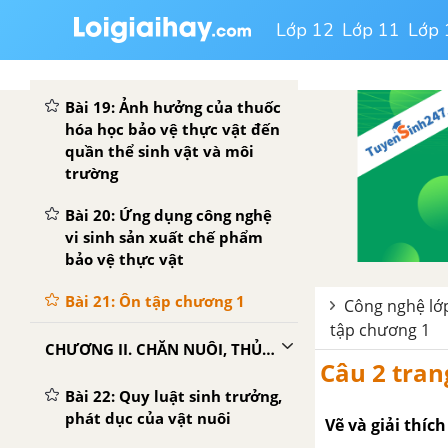
Bài 18: Thực hành Pha chế
Lớp 12
Lớp 11
Lớp 
dung dịch Booc-đô phòng,
trừ nấm hại
Bài 19: Ảnh hưởng của thuốc
hóa học bảo vệ thực vật đến
quần thể sinh vật và môi
trường
Bài 20: Ứng dụng công nghệ
vi sinh sản xuất chế phẩm
bảo vệ thực vật
Bài 21: Ôn tập chương 1
Công nghệ lớp
tập chương 1
CHƯƠNG II. CHĂN NUÔI, THỦY SẢN ĐẠI CƯƠNG
Câu 2 tran
Bài 22: Quy luật sinh trưởng,
phát dục của vật nuôi
Vẽ và giải thíc