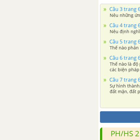
Bài 36: Thực hành: Quan sát
Câu 3 trang 
triệu chứng, bệnh tích của
Nêu những ứng
gà bị mắc bệnh Niu cát-xơn
Câu 4 trang 
và cá trắm cỏ bị bệnh xuất
Nêu định nghĩa
huyết do virut
Câu 5 trang 
Bài 37: Một số loại vacxin và
Thế nào phản 
thuốc thường dùng để
Câu 6 trang 
phòng và chữa bệnh cho vật
Thế nào là độ
nuôi
các biện pháp
Bài 38: Ứng dụng công nghệ
Câu 7 trang 
sinh học trong sản xuất
Sự hình thành,
đất mặn, đất 
vacxin và thuốc kháng sinh
Bài 39: Ôn tập chương 2
CHƯƠNG III. BẢO QUẢN, CHẾ BIẾN NÔNG, LÂM, THỦY SẢN
PH/HS 2
Bài 40: Mục đích, ý nghĩa của