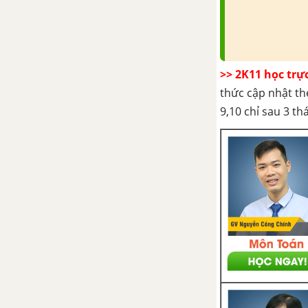
công tác bảo quản, chế biến
nông, lâm, thủy sản
Bài 41: Bảo quản hạt, củ làm
giống
>> 2K11 học trự
thức cập nhật th
Bài 42: Bảo quản lương thực,
thực phẩm
9,10 chỉ sau 3 t
Bài 43: Bảo quản thịt, trứng,
sữa và cá
Bài 44: Chế biến lương thực,
thực phẩm
Bài 45: Thực hành: Chế biến
xi rô từ quả
Bài 46: Chế biến sản phẩm
chăn nuôi, thủy sản