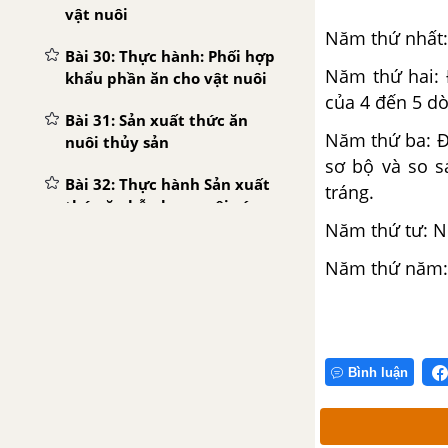
vật nuôi
Năm thứ nhất: 
Bài 30: Thực hành: Phối hợp
Năm thứ hai: 
khẩu phần ăn cho vật nuôi
của 4 đến 5 dò
Bài 31: Sản xuất thức ăn
Năm thứ ba: Đ
nuôi thủy sản
sơ bộ và so s
Bài 32: Thực hành Sản xuất
tráng.
thức ăn hỗn hợp nuôi cá
Năm thứ tư: N
Bài 33: Ứng dụng công nghệ
Năm thứ năm: 
vi sinh để sản xuất thức ăn
chăn nuôi
Bài 34: Tạo môi trường sống
cho vật nuôi và thủy sản
Bình luận
Bài 35: Điều kiện phát sinh,
phát triển bệnh ở vật nuôi