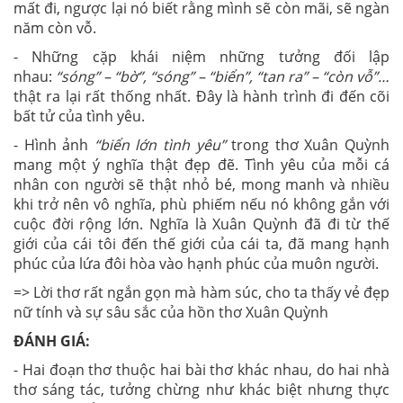
mất đi, ngược lại nó biết rằng mình sẽ còn mãi, sẽ ngàn
năm còn vỗ.
- Những cặp khái niệm những tưởng đối lập
nhau:
“sóng” – “bờ”, “sóng” – “biển”, “tan ra” – “còn vỗ”…
thật ra lại rất thống nhất. Đây là hành trình đi đến cõi
bất tử của tình yêu.
- Hình ảnh
“biển lớn tình yêu”
trong thơ Xuân Quỳnh
mang một ý nghĩa thật đẹp đẽ. Tình yêu của mỗi cá
nhân con người sẽ thật nhỏ bé, mong manh và nhiều
khi trở nên vô nghĩa, phù phiếm nếu nó không gắn với
cuộc đời rộng lớn. Nghĩa là Xuân Quỳnh đã đi từ thế
giới của cái tôi đến thế giới của cái ta, đã mang hạnh
phúc của lứa đôi hòa vào hạnh phúc của muôn người.
=> Lời thơ rất ngắn gọn mà hàm súc, cho ta thấy vẻ đẹp
nữ tính và sự sâu sắc của hồn thơ Xuân Quỳnh
ĐÁNH GIÁ:
- Hai đoạn thơ thuộc hai bài thơ khác nhau, do hai nhà
thơ sáng tác, tưởng chừng như khác biệt nhưng thực