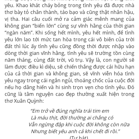
yêu. Khao khát cháy bỏng trong tình yêu đã được nhà
thơ bày tỏ chân thành, táo bạo và cũng thật nhân hậu,
vị tha. Hai câu cuối mở ra cảm giác mênh mang của
không gian “biển lớn” cùng sự vĩnh hằng của thời gian
“ngàn năm”. Khi sống hết mình, yêu hết mình, để tình
yêu lớn lao tới mức tan hòa trong cái vô biên của trời
đất thì lúc ấy tình yêu cũng đồng thời được nhập vào
dòng thời gian vĩnh hằng, tình yêu sẽ trường tồn cùng
năm tháng, cùng đất trời, vũ trụ. Vậy là, con người sẽ
làm được điều kì diệu, sẽ chiến thắng được cái hữu hạn
của cả thời gian và không gian, sẽ vĩnh viễn hóa tình
yêu ngay trong cái ngắn ngủi, thoáng chốc của cuộc đời
nếu họ dâng hiến và hi sinh trọn vẹn cho tình yêu. Đó
cũng là tâm nguyện cao đẹp thường xuất hiện trong
thơ Xuân Quỳnh:
“Em trở về đúng nghĩa trái tim em
Là máu thịt, đời thường ai chẳng có
Vẫn ngừng đập khi cuộc đời không còn nữa
Nhưng biết yêu anh cả khi chết đi rồi.”
(Tự hát)