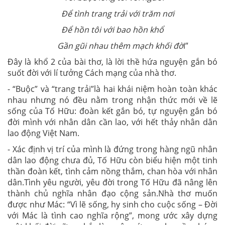
Để tình trang trải với trăm nơi
Để hồn tôi với bao hồn khổ
Gần gũi nhau thêm mạch khối đờ
i”
Đây là khổ 2 của bài thơ, là lời thề hứa nguyện gắn bó
suốt đời với lí tưởng Cách mạng của nhà thơ.
- “Buộc” và “trang trải”là hai khái niệm hoàn toàn khác
nhau nhưng nó đều nằm trong nhận thức mới về lẽ
sống của Tố Hữu: đoàn kết gắn bó, tự nguyện gắn bó
đời mình với nhân dân cần lao, với hết thảy nhân dân
lao động Việt Nam.
- Xác định vị trí của mình là đứng trong hàng ngũ nhân
dân lao động chưa đủ, Tố Hữu còn biểu hiện một tinh
thần đoàn kết, tình cảm nồng thắm, chan hòa với nhân
dân.Tình yêu người, yêu đời trong Tố Hữu đã nâng lên
thành chủ nghĩa nhân đạo cộng sản.Nhà thơ muốn
được như Mác: “Vì lẽ sống, hy sinh cho cuộc sống – Đời
với Mác là tình cao nghĩa rộng”, mong ước xây dựng