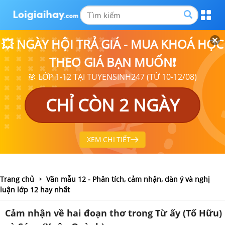
💥 NGÀY HỘI TRẢ GIÁ - MUA KHOÁ HỌC
THEO GIÁ BẠN MUỐN❗
🎯 LỚP 1-12 TẠI TUYENSINH247 (TỪ 10-12/08)
CHỈ CÒN 2 NGÀY
XEM CHI TIẾT
Trang chủ
Văn mẫu 12 - Phân tích, cảm nhận, dàn ý và nghị
luận lớp 12 hay nhất
Cảm nhận về hai đoạn thơ trong Từ ấy (Tố Hữu)