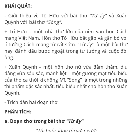
KHÁI QUÁT:
- Giới thiệu về Tố Hữu với bài thơ
“Từ ấy”
và Xuân
Quỳnh với bài thơ
“Sóng”
.
+ Tố Hữu – một nhà thơ lớn của nền văn học Cách
mạng Việt Nam. Hồn thơ Tố Hữu bắt gặp và gắn bó với
lí tưởng Cách mạng từ rất sớm. “Từ ấy” là một bài thơ
hay, đánh dấu bước ngoặt trong tư tưởng và cuộc đời
ông.
+ Xuân Quỳnh – một hồn thơ nữ vừa đằm thắm, dịu
dàng vừa sâu sắc, mãnh liệt – một gương mặt tiêu biểu
của thơ ca thời kì chống Mĩ. “Sóng” là một trong những
thi phẩm đặc sắc nhất, tiêu biểu nhất cho hồn thơ Xuân
Quỳnh.
- Trích dẫn hai đoạn thơ.
PHÂN TÍCH:
a.
Đoạn thơ trong bài thơ
“Từ ấy”
“Tôi buộc lòng tôi với người