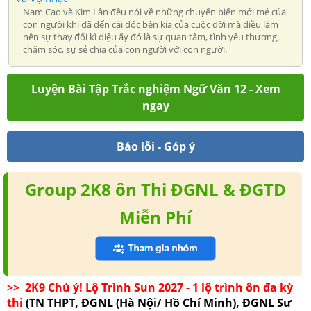
Nam Cao và Kim Lân đều nói về những chuyển biến mới mẻ của
con người khi đã đến cái dốc bên kia của cuộc đời mà điều làm
nên sự thay đổi kì diệu ấy đó là sự quan tâm, tình yêu thương,
chăm sóc, sự sẻ chia của con người với con người.
Luyện Bài Tập Trắc nghiệm Ngữ Văn 12 - Xem
ngay
Báo lỗi - Góp ý
Group 2K8 ôn Thi ĐGNL & ĐGTD
Miễn Phí
>> 2K9 Chú ý! Lộ Trình Sun 2027 - 1 lộ trình ôn đa kỳ
thi
(TN THPT, ĐGNL (Hà Nội/ Hồ Chí Minh), ĐGNL Sư