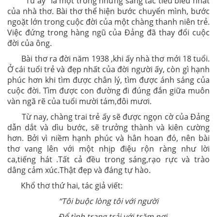
"Từ ấy” là một trong những sáng tác tiêu biểu nhất
của nhà thơ. Bài thơ thể hiện bước chuyển mình, bước
ngoặt lớn trong cuộc đời của một chàng thanh niên trẻ.
Việc đứng trong hàng ngũ của Đảng đã thay đổi cuộc
đời của ông.
Bài thơ ra đời năm 1938 ,khi ấy nhà thơ mới 18 tuổi.
Ở cái tuổi trẻ và đẹp nhất của đời người ấy, còn gì hạnh
phúc hơn khi tìm được chân lý, tìm được ánh sáng của
cuộc đời. Tìm được con đường đi đúng đắn giữa muôn
vàn ngã rẽ của tuổi mười tám,đôi mươi.
Từ nay, chàng trai trẻ ấy sẽ được ngọn cờ của Đảng
dẫn dắt và dìu bước, sẽ trưởng thành và kiên cường
hơn. Bởi vì niềm hạnh phúc và hân hoan đó, nên bài
thơ vang lên với một nhịp điệu rộn ràng như lời
ca,tiếng hát .Tất cả đều trong sáng,rạo rực và trào
dâng cảm xúc.Thật đẹp và đáng tự hào.
Khổ thơ thứ hai, tác giả viết:
“Tôi buộc lòng tôi với người
Để tình trang trải với trăm nơi