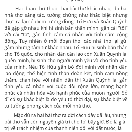
Hai đoạn thơ thuộc hai bài thơ khác nhau, do hai
nhà thơ sáng tác, tưởng chừng như khác biệt nhưng
thực ra lại có điểm tương đồng: Tố Hữu và Xuân Quỳnh
đã gặp gỡ nhau khi hi sinh bản thân mình, gắn cái “tôi”
với cái “ta”, gắn tình cảm cá nhân với tình cảm cộng
đồng. Tuy nhiên ở mỗi đoạn thơ, các nhà thơ lại gửi
gắm những tâm tư khác nhau. Tố Hữu hi sinh bản thân
cho Tổ quốc, cho nhân dân cần lao còn Xuân Quỳnh lại
quên mình, hi sinh cho người mình yêu và cho tình yêu
của mình. Nếu Tố Hữu gắn bó đời mình với nhân dân
lao động, thể hiện tinh thần đoàn kết, tình cảm nồng
thắm, chan hòa với nhân dân thì Xuân Quỳnh lại gắn
tình yêu cá nhân với cuộc đời rộng lớn, mang hạnh
phúc cá nhân hòa vào hạnh phúc của muôn người. Sở
dĩ có sự khác biệt là do yếu tố thời đại, sự khác biệt về
tư tưởng, phong cách của mỗi nhà thơ.
Mặc dù ra hai bài thơ ra đời cách đây đã lâu,nhưng
bài thơ vẫn còn nguyên giá trị cho tới bây giờ. Đó là giá
trị về trách nhiệm của thanh niên đối với đất nước, là