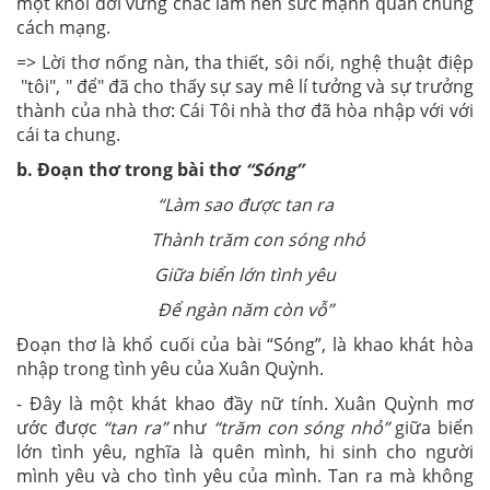
một khối đời vững chắc làm nên sức mạnh quần chúng
cách mạng.
=> Lời thơ nống nàn, tha thiết, sôi nổi, nghệ thuật điệp
"tôi", " để" đã cho thấy sự say mê lí tưởng và sự trưởng
thành của nhà thơ: Cái Tôi nhà thơ đã hòa nhập với với
cái ta chung.
b.
Đoạn thơ trong bài thơ
“Sóng”
“Làm sao được tan ra
Thành trăm con sóng nhỏ
Giữa biển lớn tình yêu
Để ngàn năm còn vỗ”
Đoạn thơ là khổ cuối của bài “Sóng”, là khao khát hòa
nhập trong tình yêu của Xuân Quỳnh.
- Đây là một khát khao đầy nữ tính. Xuân Quỳnh mơ
ước được
“tan ra”
như
“trăm con sóng nhỏ”
giữa biển
lớn tình yêu, nghĩa là quên mình, hi sinh cho người
mình yêu và cho tình yêu của mình. Tan ra mà không