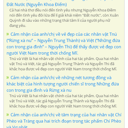
Đất Nước (Nguyễn Khoa Điểm)
Cả hai nhà thơ đều nói đến tình yêu nhưng Nguyễn Khoa Điềm
nói đến tình yêu đôi lứa để lí giải khái niệm "Đất nước", còn Xuân
Quỳnh đi sâu vào những trạng thái tâm lí của người phụ nữ
đang yêu.
Cảm nhận của anh/chị về vẻ đẹp của các nhân vật Tnú
(“Rừng xà nu” – Nguyễn Trung Thành) và Việt (“Những đứa
con trong gia đình” – Nguyễn Thi) để thấy được vẻ đẹp con
người Việt Nam trong thời chống Mĩ.
Tnú và Việt là hai nhân vật chính của hai tác phẩm. Qua hai nhân
vật Tnú và Việt, tác giả Nguyễn Trung Thành và Nguyễn Thi đã
khắc họa được vẻ đẹp con người Việt Nam trong thời chống Mĩ.
Cảm nhận của anh/chị về những nét tương đồng và
khác biệt của hình tượng người chiến sĩ trong Những đứa
con trong gia đình và Rừng xà nu
Tnú và Việt là hai nhân vật chính của hai tác phẩm. Qua hai nhân
vật Tnú và Việt, tác giả Nguyễn Trung Thành và Nguyễn Thi đã
khắc họa được vẻ đẹp con người Việt Nam trong thời chống Mĩ.
Cảm nhận của anh/chị về tâm trạng của hai nhân vật Chí
Phèo và Tràng qua hai trích đoạn trong tác phẩm Chí Phèo
và Vợ nhặt