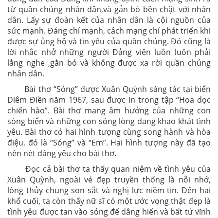
từ quần chúng nhân dân,và gắn bó bền chặt với nhân
dân. Lấy sự đoàn kết của nhân dân là cội nguồn của
sức mạnh. Đảng chỉ mạnh, cách mạng chỉ phát triển khi
được sự ủng hộ và tin yêu của quần chúng. Đó cũng là
lời nhắc nhở những người Đảng viên luôn luôn phải
lắng nghe ,gắn bó và không được xa rời quần chúng
nhân dân.
Bài thơ “Sóng” được Xuân Quỳnh sáng tác tại biển
Diêm Điền năm 1967, sau được in trong tập “Hoa dọc
chiến hào”. Bài thơ mang âm hưởng của những con
sóng biển và những con sóng lòng đang khao khát tình
yêu. Bài thơ có hai hình tượng cùng song hành và hòa
điệu, đó là “Sóng” và “Em”. Hai hình tượng này đã tạo
nên nét đáng yêu cho bài thơ.
Đọc cả bài thơ ta thấy quan niệm về tình yêu của
Xuân Quỳnh, ngoài vẻ đẹp truyền thống là nỗi nhớ,
lòng thủy chung son sắt và nghị lực niềm tin. Đến hai
khổ cuối, ta còn thấy nữ sĩ có một ước vọng thật đẹp là
tình yêu được tan vào sóng để dâng hiến và bất tử vĩnh