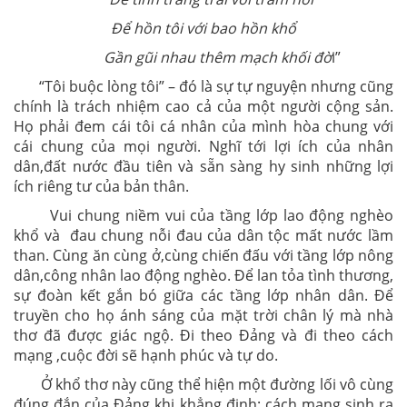
Để hồn tôi với bao hồn khổ
Gần gũi nhau thêm mạch khối đờ
i”
“Tôi buộc lòng tôi” – đó là sự tự nguyện nhưng cũng
chính là trách nhiệm cao cả của một người cộng sản.
Họ phải đem cái tôi cá nhân của mình hòa chung với
cái chung của mọi người. Nghĩ tới lợi ích của nhân
dân,đất nước đầu tiên và sẵn sàng hy sinh những lợi
ích riêng tư của bản thân.
Vui chung niềm vui của tầng lớp lao động nghèo
khổ và đau chung nỗi đau của dân tộc mất nước lầm
than. Cùng ăn cùng ở,cùng chiến đấu với tầng lớp nông
dân,công nhân lao động nghèo. Để lan tỏa tình thương,
sự đoàn kết gắn bó giữa các tầng lớp nhân dân. Để
truyền cho họ ánh sáng của mặt trời chân lý mà nhà
thơ đã được giác ngộ. Đi theo Đảng và đi theo cách
mạng ,cuộc đời sẽ hạnh phúc và tự do.
Ở khổ thơ này cũng thể hiện một đường lối vô cùng
đúng đắn của Đảng khi khẳng định: cách mạng sinh ra