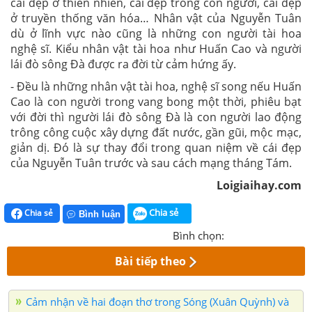
cái đẹp ở thiên nhiên, cái đẹp trong con ngươi, cái đẹp
ở truyền thống văn hóa… Nhân vật của Nguyễn Tuân
dù ở lĩnh vực nào cũng là những con người tài hoa
nghệ sĩ. Kiểu nhân vật tài hoa như Huấn Cao và người
lái đò sông Đà được ra đời từ cảm hứng ấy.
- Đều là những nhân vật tài hoa, nghệ sĩ song nếu Huấn
Cao là con người trong vang bong một thời, phiêu bạt
với đời thì người lái đò sông Đà là con người lao động
trông công cuộc xây dựng đất nước, gần gũi, mộc mạc,
giản dị. Đó là sự thay đổi trong quan niệm về cái đẹp
của Nguyễn Tuân trước và sau cách mạng tháng Tám.
Loigiaihay.com
Chia sẻ
Chia sẻ
Bình luận
Bình chọn:
Bài tiếp theo
Cảm nhận về hai đoạn thơ trong Sóng (Xuân Quỳnh) và