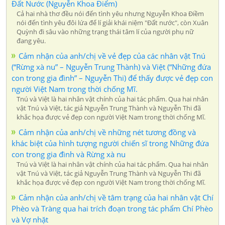
Đất Nước (Nguyễn Khoa Điểm)
Cả hai nhà thơ đều nói đến tình yêu nhưng Nguyễn Khoa Điềm
nói đến tình yêu đôi lứa để lí giải khái niệm "Đất nước", còn Xuân
Quỳnh đi sâu vào những trạng thái tâm lí của người phụ nữ
đang yêu.
Cảm nhận của anh/chị về vẻ đẹp của các nhân vật Tnú
(“Rừng xà nu” – Nguyễn Trung Thành) và Việt (“Những đứa
con trong gia đình” – Nguyễn Thi) để thấy được vẻ đẹp con
người Việt Nam trong thời chống Mĩ.
Tnú và Việt là hai nhân vật chính của hai tác phẩm. Qua hai nhân
vật Tnú và Việt, tác giả Nguyễn Trung Thành và Nguyễn Thi đã
khắc họa được vẻ đẹp con người Việt Nam trong thời chống Mĩ.
Cảm nhận của anh/chị về những nét tương đồng và
khác biệt của hình tượng người chiến sĩ trong Những đứa
con trong gia đình và Rừng xà nu
Tnú và Việt là hai nhân vật chính của hai tác phẩm. Qua hai nhân
vật Tnú và Việt, tác giả Nguyễn Trung Thành và Nguyễn Thi đã
khắc họa được vẻ đẹp con người Việt Nam trong thời chống Mĩ.
Cảm nhận của anh/chị về tâm trạng của hai nhân vật Chí
Phèo và Tràng qua hai trích đoạn trong tác phẩm Chí Phèo
và Vợ nhặt