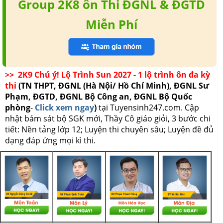
Group 2K8 ôn Thi ĐGNL & ĐGTD
Miễn Phí
>> 2K9 Chú ý! Lộ Trình Sun 2027 - 1 lộ trình ôn đa kỳ
thi
(TN THPT, ĐGNL (Hà Nội/ Hồ Chí Minh), ĐGNL Sư
Phạm, ĐGTD, ĐGNL Bộ Công an, ĐGNL Bộ Quốc
phòng
-
Click xem ngay
)
tại Tuyensinh247.com.
Cập
nhật bám sát bộ SGK mới, Thầy Cô giáo giỏi, 3 bước chi
tiết: Nền tảng lớp 12; Luyện thi chuyên sâu; Luyện đề đủ
dạng đáp ứng mọi kì thi.