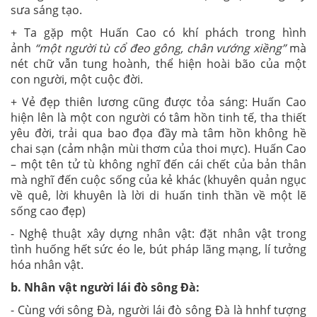
sưa sáng tạo.
+ Ta gặp một Huấn Cao có khí phách trong hình
ảnh
“một người tù cổ đeo gông, chân vướng xiềng”
mà
nét chữ vẫn tung hoành, thể hiện hoài bão của một
con người, một cuộc đời.
+ Vẻ đẹp thiên lương cũng được tỏa sáng: Huấn Cao
hiện lên là một con người có tâm hồn tinh tế, tha thiết
yêu đời, trải qua bao đọa đầy mà tâm hồn không hề
chai sạn (cảm nhận mùi thơm của thoi mực). Huấn Cao
– một tên tử tù không nghĩ đến cái chết của bản thân
mà nghĩ đến cuộc sống của kẻ khác (khuyên quản ngục
về quê, lời khuyên là lời di huấn tinh thần về một lẽ
sống cao đẹp)
- Nghệ thuật xây dựng nhân vật: đặt nhân vật trong
tình huống hết sức éo le, bút pháp lãng mạng, lí tưởng
hóa nhân vật.
b.
Nhân vật người lái đò sông Đà:
- Cùng với sông Đà, người lái đò sông Đà là hnhf tượng