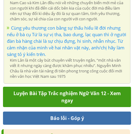
Nam Cao và Kim Lân đều nói về những chuyển biến mới mẻ của
con người khi đã đến cái dốc bên kia của cuộc đời mà điều làm
nên sự thay đổi kì diệu ấy đó là sự quan tâm, tình yêu thương,
chăm sóc, sự sẻ chia của con người với con người.
Cùng yêu thương con bằng sự thấu hiểu lẽ đời nhưng
nếu ở bà cụ Tứ là sự vị tha, bao dung, lạc quan thì ở người
đàn bà hàng chài là sự chịu đựng, hi sinh, nhẫn nhục. Từ
cảm nhận của mình về hai nhân vật này, anh/chị hãy làm
sáng tỏ ý kiến trên.
Kim Lân là một cây bút chuyên viết truyện ngắn, “một nhà văn
viết ít nhưng ngày càng được khâm phục nhiều”. Nguyễn Minh
Châu là nhà văn tài năng đi tiên phong trong công cuộc đổi mới
nền văn học Việt Nam sau 1975
Luyện Bài Tập Trắc nghiệm Ngữ Văn 12 - Xem
ngay
Báo lỗi - Góp ý