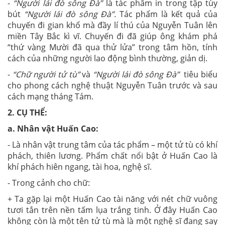
-
“Người lái đò sông Đà”
là tác phẩm in trong tập tùy
bút
“Người lái đò sông Đà”.
Tác phẩm là kết quả của
chuyến đi gian khổ mà đầy lí thú của Nguyễn Tuân lên
miền Tây Bắc kì vĩ. Chuyến đi đã giúp ông khám phá
“thứ vàng Mười đã qua thử lửa” trong tâm hồn, tính
cách của những người lao động bình thường, giản dị.
-
“Chữ người tử tù”
và
“Người lái đò sông Đà”
tiêu biểu
cho phong cách nghệ thuật Nguyễn Tuân trước và sau
cách mạng tháng Tám.
2.
CỤ THỂ:
a.
Nhân vật Huấn Cao:
- Là nhân vật trung tâm của tác phẩm – một tử tù có khí
phách, thiên lương. Phẩm chất nổi bật ở Huấn Cao là
khí phách hiên ngang, tài hoa, nghệ sĩ.
- Trong cảnh cho chữ:
+ Ta gặp lại một Huấn Cao tài năng với nét chữ vuông
tươi tắn trên nền tấm lụa trắng tinh. Ở đây Huấn Cao
không còn là một tên tử tù mà là một nghệ sĩ đang say