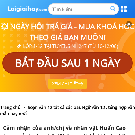
💥 NGÀY HỘI TRẢ GIÁ - MUA KHOÁ HỌC
THEO GIÁ BẠN MUỐN❗
🎯 LỚP 1-12 TẠI TUYENSINH247 (TỪ 10-12/08)
BẮT ĐẦU SAU 1 NGÀY
XEM CHI TIẾT
Trang chủ
Soạn văn 12 tất cả các bài, Ngữ văn 12 , tổng hợp văn
mẫu hay nhất
Cảm nhận của anh/chị về nhân vật Huấn Cao