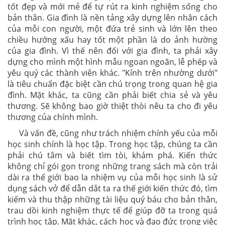
tốt đẹp và mới mẻ để tự rút ra kinh nghiệm sống cho
bản thân. Gia đình là nền tảng xây dựng lên nhân cách
của mỗi con người, một đứa trẻ sinh và lớn lên theo
chiều hướng xấu hay tốt một phần là do ảnh hường
của gia đình. Vì thế nên đối với gia đình, ta phải xây
dựng cho mình một hình mẫu ngoan ngoãn, lễ phép và
yêu quý các thành viên khác. "Kính trên nhường dưới"
là tiêu chuẩn đặc biệt cần chú trọng trong quan hệ gia
đình. Mặt khác, ta cũng cần phải biết chia sẻ và yêu
thương. Sẽ không bao giờ thiệt thòi nêu ta cho đi yêu
thương của chính mình.
Và vấn đề, cũng như trách nhiệm chính yếu của mỗi
học sinh chính là học tập. Trong học tập, chúng ta cần
phải chú tâm và biết tìm tòi, khám phá. Kiến thức
không chỉ gói gọn trong những trang sách mà còn trải
dài ra thế giới bao la nhiệm vụ của mỗi học sinh là sử
dụng sách vở để dẫn dắt ta ra thế giới kiến thức đó, tìm
kiếm và thu thập những tài liệu quý báu cho bản thân,
trau dồi kinh nghiệm thực tế để giúp đỡ ta trong quá
trình học tập. Mặt khác, cách học và đạo đức trong việc