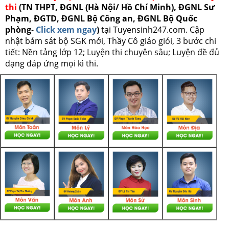
thi
(TN THPT, ĐGNL (Hà Nội/ Hồ Chí Minh), ĐGNL Sư
Phạm, ĐGTD, ĐGNL Bộ Công an, ĐGNL Bộ Quốc
phòng
-
Click xem ngay
)
tại Tuyensinh247.com.
Cập
nhật bám sát bộ SGK mới, Thầy Cô giáo giỏi, 3 bước chi
tiết: Nền tảng lớp 12; Luyện thi chuyên sâu; Luyện đề đủ
dạng đáp ứng mọi kì thi.