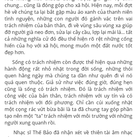
chung... cũng là đóng góp cho xã hội. Hiện nay, mỗi đợt
hè về chúng ta lại bắt gặp màu áo xanh của thanh niên
tình nguyện, những con người đó gánh vác trên vai
trách nhiệm của bản thân, đi về vùng sâu vùng xa giúp
đỡ người già neo đơn, sửa lại cây cầu, lợp lại mái lá... tất
cả những nghĩa cử đó đều thể hiện rõ rệt những cống
hiến của họ với xã hội, mong muốn một đất nước tốt
đẹp hơn.
Sống có trách nhiệm còn được thể hiện qua những
hành động rất nhỏ nhặt trong đời sống, những thói
quen hằng ngày mà chúng ta dần như quên đi vì nó
quá quen thuộc. Giả sử như việc đúng giờ, đúng hẹn
cũng là sống có trách nhiệm. Đó là trách nhiệm với
công việc của bản thân, trách nhiệm với uy tín và có
trách nhiệm với đối phương. Chỉ cần cúi xuống nhặt
một cọng rác vứt bừa bãi là ta đã chung tay góp phần
tạo nên một "ta" trách nhiệm với môi trường với những
người xung quanh rồi.
Nhạc sĩ Thế Bảo đã nhận xét về thiên tài âm nhạc