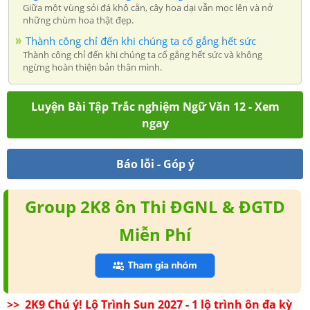
Giữa một vùng sỏi đá khô cằn, cây hoa dại vẫn mọc lên và nở
những chùm hoa thật đẹp.
Thành công chỉ đến khi chúng ta cố gắng hết sức
Thành công chỉ đến khi chúng ta cố gắng hết sức và không
ngừng hoàn thiện bản thân mình.
Luyện Bài Tập Trắc nghiệm Ngữ Văn 12 - Xem
ngay
Báo lỗi - Góp ý
Group 2K8 ôn Thi ĐGNL & ĐGTD
Miễn Phí
>> 2K9 Chú ý! Lộ Trình Sun 2027 - 1 lộ trình ôn đa kỳ