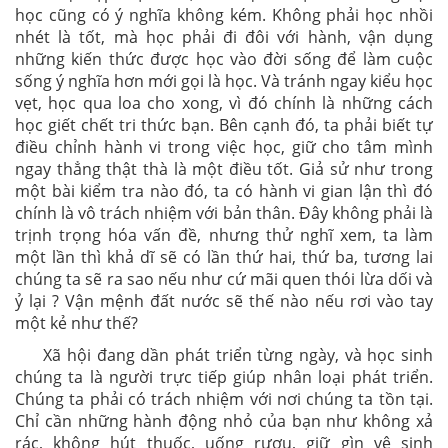
học cũng có ý nghĩa không kém. Không phải học nhồi
nhét là tốt, mà học phải đi đôi với hành, vận dụng
những kiến thức được học vào đời sống để làm cuộc
sống ý nghĩa hơn mới gọi là học. Và tránh ngay kiểu học
vẹt, học qua loa cho xong, vì đó chính là những cách
học giết chết tri thức bạn. Bên cạnh đó, ta phải biết tự
điều chỉnh hành vi trong việc học, giữ cho tâm mình
ngay thẳng thật thà là một điều tốt. Giả sử như trong
một bài kiểm tra nào đó, ta có hành vi gian lận thì đó
chính là vô trách nhiệm với bản thân. Đây không phải là
trịnh trọng hóa vấn đề, nhưng thử nghĩ xem, ta làm
một lần thì khả dĩ sẽ có lần thứ hai, thứ ba, tương lai
chúng ta sẽ ra sao nếu như cứ mãi quen thói lừa dối và
ỷ lại ? Vận mệnh đất nước sẽ thế nào nếu rơi vào tay
một kẻ như thế?
Xã hội đang dần phát triển từng ngày, và học sinh
chúng ta là người trực tiếp giúp nhân loại phát triển.
Chúng ta phải có trách nhiệm với nơi chúng ta tồn tại.
Chỉ cần những hành động nhỏ của bạn như không xả
rác, không hút thuốc, uống rượu, giữ gìn vệ sinh