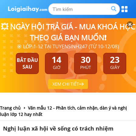
💥 NGÀY HỘI TRẢ GIÁ - MUA KHOÁ HỌC
THEO GIÁ BẠN MUỐN❗
🎯 LỚP 1-12 TẠI TUYENSINH247 (TỪ 10-12/08)
14
30
23
BẮT ĐẦU
SAU
GIỜ
PHÚT
GIÂY
XEM CHI TIẾT
Trang chủ
Văn mẫu 12 - Phân tích, cảm nhận, dàn ý và nghị
luận lớp 12 hay nhất
Nghị luận xã hội về sống có trách nhiệm