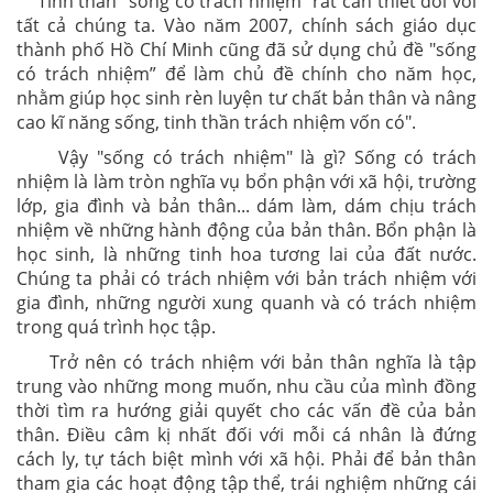
Tinh thần "sống có trách nhiệm” rất cần thiết đối với
tất cả chúng ta. Vào năm 2007, chính sách giáo dục
thành phố Hồ Chí Minh cũng đã sử dụng chủ đề "sống
có trách nhiệm” để làm chủ đề chính cho năm học,
nhằm giúp học sinh rèn luyện tư chất bản thân và nâng
cao kĩ năng sống, tinh thần trách nhiệm vốn có".
Vậy "sống có trách nhiệm" là gì? Sống có trách
nhiệm là làm tròn nghĩa vụ bổn phận với xã hội, trường
lớp, gia đình và bản thân... dám làm, dám chịu trách
nhiệm về những hành động của bản thân. Bổn phận là
học sinh, là những tinh hoa tương lai của đất nước.
Chúng ta phải có trách nhiệm với bản trách nhiệm với
gia đình, những người xung quanh và có trách nhiệm
trong quá trình học tập.
Trở nên có trách nhiệm với bản thân nghĩa là tập
trung vào những mong muốn, nhu cầu của mình đồng
thời tìm ra hướng giải quyết cho các vấn đề của bản
thân. Điều câm kị nhất đối với mỗi cá nhân là đứng
cách ly, tự tách biệt mình với xã hội. Phải để bản thân
tham gia các hoạt động tập thể, trái nghiệm những cái