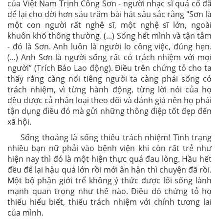
của Việt Nam Trịnh Công Sơn - người nhạc sĩ quá cố đã
để lại cho đời hơn sáu trăm bài hát sâu sắc rằng "Sơn là
một con người rất nghệ sĩ, một nghệ sĩ lớn, ngoài
khuôn khổ thông thường. (...) Sống hết mình và tận tâm
- đó là Sơn. Anh luôn là người lo công việc, đúng hẹn.
(...) Anh Sơn là người sống rất có trách nhiệm với mọi
người” (Trích Báo Lao động). Điều trên chứng tỏ cho ta
thấy rằng càng nổi tiêng người ta càng phải sống có
trách nhiệm, vì từng hành động, từng lời nói của họ
đều được cả nhân loại theo dõi và đánh giá nên họ phái
tận dụng điều đó mà gửi những thông điệp tốt đẹp đến
xã hội.
Sống thoáng là sống thiêu trách nhiệm! Tình trạng
nhiều bạn nữ phải vào bệnh viện khi còn rất trẻ như
hiện nay thì đó là một hiện thực quá đau lòng. Hầu hết
đều để lại hậu quả lớn rồi mới ân hận thì chuyện đã rồi.
Một bộ phận giới trể không ý thức được lối sống lành
mạnh quan trọng như thế nào. Điều đó chứng tỏ họ
thiếu hiểu biết, thiếu trách nhiệm với chính tương lai
của mình.