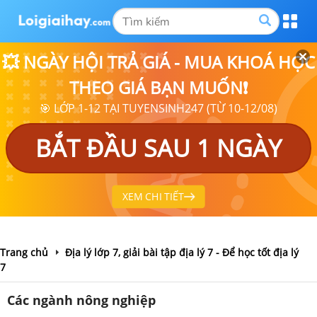
💥 NGÀY HỘI TRẢ GIÁ - MUA KHOÁ HỌC
THEO GIÁ BẠN MUỐN❗
🎯 LỚP 1-12 TẠI TUYENSINH247 (TỪ 10-12/08)
BẮT ĐẦU SAU 1 NGÀY
XEM CHI TIẾT
Trang chủ
Địa lý lớp 7, giải bài tập địa lý 7 - Để học tốt địa lý
7
Các ngành nông nghiệp