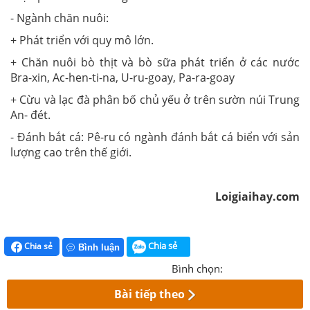
- Ngành chăn nuôi:
+ Phát triển với quy mô lớn.
+ Chăn nuôi bò thịt và bò sữa phát triển ở các nước
Bra-xin, Ac-hen-ti-na, U-ru-goay, Pa-ra-goay
+ Cừu và lạc đà phân bố chủ yếu ở trên sườn núi Trung
An- đét.
- Đánh bắt cá: Pê-ru có ngành đánh bắt cá biển với sản
lượng cao trên thế giới.
Loigiaihay.com
Chia sẻ
Chia sẻ
Bình luận
Bình chọn:
Bài tiếp theo