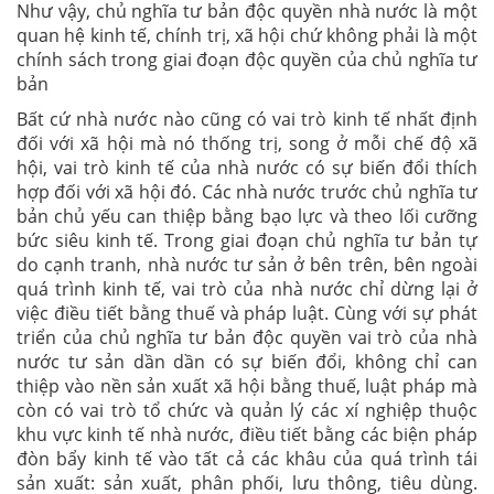
Như vậy, chủ nghĩa tư bản độc quyền nhà nước là một
quan hệ kinh tế, chính trị, xã hội chứ không phải là một
chính sách trong giai đoạn độc quyền của chủ nghĩa tư
bản
Bất cứ nhà nước nào cũng có vai trò kinh tế nhất định
đối với xã hội mà nó thống trị, song ở mỗi chế độ xã
hội, vai trò kinh tế của nhà nước có sự biến đổi thích
hợp đối với xã hội đó. Các nhà nước trước chủ nghĩa tư
bản chủ yếu can thiệp bằng bạo lực và theo lối cưỡng
bức siêu kinh tế. Trong giai đoạn chủ nghĩa tư bản tự
do cạnh tranh, nhà nước tư sản ở bên trên, bên ngoài
quá trình kinh tế, vai trò của nhà nước chỉ dừng lại ở
việc điều tiết bằng thuế và pháp luật. Cùng với sự phát
triển của chủ nghĩa tư bản độc quyền vai trò của nhà
nước tư sản dần dần có sự biến đổi, không chỉ can
thiệp vào nền sản xuất xã hội bằng thuế, luật pháp mà
còn có vai trò tổ chức và quản lý các xí nghiệp thuộc
khu vực kinh tế nhà nước, điều tiết bằng các biện pháp
đòn bẩy kinh tế vào tất cả các khâu của quá trình tái
sản xuất: sản xuất, phân phối, lưu thông, tiêu dùng.