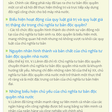
sản. Chính các đảng phái này đã tạo ra cho tư bản độc quyền
một cơ sở xã hội để thực hiện thống trị và trực tiếp xây dựng
đội ngũ công chức cho bộ máy nhà nước.
Biểu hiện hoạt động của quy luật giá trị và quy luật giá
trị thặng dư trong chủ nghĩa tư bản độc quyền?
- Các tổ chức độc quyền hình thành do chính sự vận động nội
tại của chủ nghĩa tư bản sinh ra. Độc quyền là biểu hiện mới,
mang những quan hệ mới nhưng nó không vượt ra khỏi các quy
luật của chủ nghĩa tư bản
Nguyên nhân hình thành và bản chất của chủ nghĩa tư
bản độc quyền nhà nước
Đầu thế kỷ XX, V.I.Lênin đã chỉ rõ: Chủ nghĩa tư bản độc quyền
chuyển thành chủ nghĩa tư bản độc quyền nhà nước là khuynh
hướng tất yếu. Nhưng chỉ đến những năm 50 của thế kỷ XX, chủ
nghĩa tư bản độc quyền nhà nước mới trở thành một thực thế
rõ ràng và là một đặc trưng cơ bản của chủ nghĩa tư bản hiện
đại.
Những biểu hiện chủ yếu của chủ nghĩa tư bản độc
quyền nhà nước
V.I.Lênin đã từng nhấn mạnh rằng sự liên minh cá nhân của các
ngân hàng vốn công nghiệp được bổ sung bằng sự liên minh cá
nhân của ngân hàng và công nghiệp với chính phủ